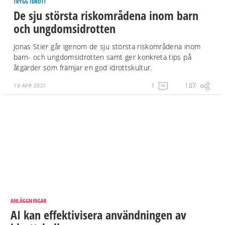
TRYGG IDROTT
De sju största riskområdena inom barn
och ungdomsidrotten
Jonas Stier går igenom de sju största riskområdena inom
barn- och ungdomsidrotten samt ger konkreta tips på
åtgärder som främjar en god idrottskultur.
1
107
19 APR 2021
ANLÄGGNINGAR
AI kan effektivisera användningen av