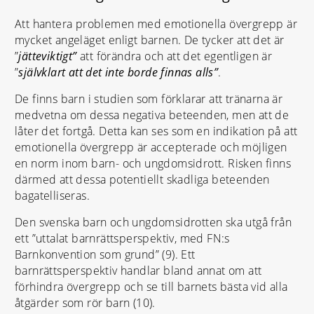
Att hantera problemen med emotionella övergrepp är
mycket angeläget enligt barnen. De tycker att det är
”
jätteviktigt”
att förändra och att det egentligen är
”
självklart att det inte borde finnas alls”
.
De finns barn i studien som förklarar att tränarna är
medvetna om dessa negativa beteenden, men att de
låter det fortgå. Detta kan ses som en indikation på att
emotionella övergrepp är accepterade och möjligen
en norm inom barn- och ungdomsidrott. Risken finns
därmed att dessa potentiellt skadliga beteenden
bagatelliseras.
Den svenska barn och ungdomsidrotten ska utgå från
ett ”uttalat barnrättsperspektiv, med FN:s
Barnkonvention som grund” (9). Ett
barnrättsperspektiv handlar bland annat om att
förhindra övergrepp och se till barnets bästa vid alla
åtgärder som rör barn (10).