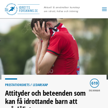
Aktuell & användbar kunskap
om idrott, hälsa och träning
619
PRESTATIONSHETS
/ LEDARSKAP
Attityder och beteenden som
DELNINGAR
kan få idrottande barn att