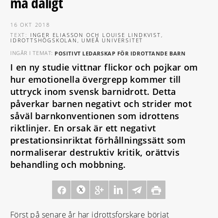
må dåligt
16 OKT 2018
TEXT:
INGER ELIASSON OCH LOUISE LINDKVIST,
IDROTTSHÖGSKOLAN, UMEÅ UNIVERSITET
INGÅR I TEMAT:
POSITIVT LEDARSKAP FÖR IDROTTANDE BARN
I en ny studie vittnar flickor och pojkar om
hur emotionella övergrepp kommer till
uttryck inom svensk barnidrott. Detta
påverkar barnen negativt och strider mot
såväl barnkonventionen som idrottens
riktlinjer. En orsak är ett negativt
prestationsinriktat förhållningssätt som
normaliserar destruktiv kritik, orättvis
behandling och mobbning.
Först på senare år har idrottsforskare börjat