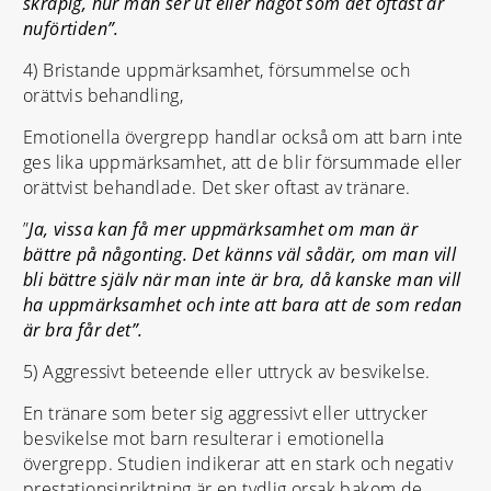
skräpig, hur man ser ut eller något som det oftast är
nuförtiden”.
4) Bristande uppmärksamhet, försummelse och
orättvis behandling,
Emotionella övergrepp handlar också om att barn inte
ges lika uppmärksamhet, att de blir försummade eller
orättvist behandlade. Det sker oftast av tränare.
”
Ja, vissa kan få mer uppmärksamhet om man är
bättre på någonting. Det känns väl sådär, om man vill
bli bättre själv när man inte är bra, då kanske man vill
ha uppmärksamhet och inte att bara att de som redan
är bra får det”.
5) Aggressivt beteende eller uttryck av besvikelse.
En tränare som beter sig aggressivt eller uttrycker
besvikelse mot barn resulterar i emotionella
övergrepp. Studien indikerar att en stark och negativ
prestationsinriktning är en tydlig orsak bakom de