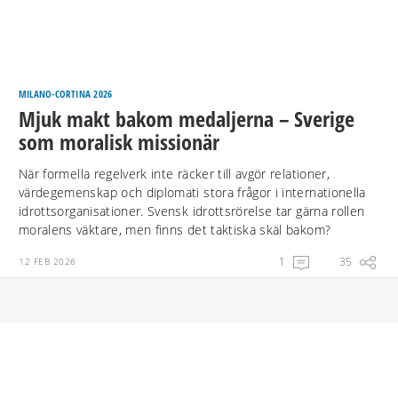
MILANO-CORTINA 2026
Mjuk makt bakom medaljerna – Sverige
som moralisk missionär
När formella regelverk inte räcker till avgör relationer,
värdegemenskap och diplomati stora frågor i internationella
idrottsorganisationer. Svensk idrottsrörelse tar gärna rollen
moralens väktare, men finns det taktiska skäl bakom?
1
35
12 FEB 2026