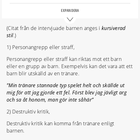
Definitionen inkluderar verbala och icke verbala beteenden
som leder till känslomässigt negativa upplevelser, men
EXPANDERA
också handlingar och icke-handlingar som innebär
upplevelser av negligering eller brist på uppmärksamhet
(Citat från de intervjuade barnen anges i
kursiverad
och stöd. Samma definition används i studier från
stil
.)
Storbritannien (7).
1) Personangrepp eller straff,
Personangrepp eller straff kan riktas mot ett barn
eller en grupp av barn. Exempelvis kan det vara att ett
barn blir utskälld av en tränare.
”Min tränare stannade typ spelet helt och skällde ut
mig för att jag gjorde ett fel. Först blev jag jävligt arg
och sa åt honom, man gör inte såhär”
2) Destruktiv kritik,
Destruktiv kritik kan komma från tränare enligt
barnen.