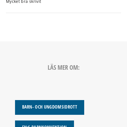
Mycket bra skrivit
SFS (2012)
Om statsbidrag till idrottsverksamhet
1999:1177
. Stockholm: Svenska regeringen.
Regeringen.se. Barnkonventionens väg mot svensk lag.
Hämtad 2018-09-15.
LÄS MER OM:
BARN- OCH UNGDOMSIDROTT