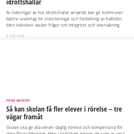
idrottshallar
AI-mätningar av hur idrottshallar används kan ge kommuner
bättre underlag för investeringar och fördelning av halltider.
Men tekniken väcker frågor om integritet och övervakning.
3 AUG 2026
FYSISK AKTIVITET
Så kan skolan få fler elever i rörelse – tre
vägar framåt
Skolan ska ge alla elever daglig rörelse och kompensera för
olika förutsättningar. Men i praktiken gynnas de som är vana