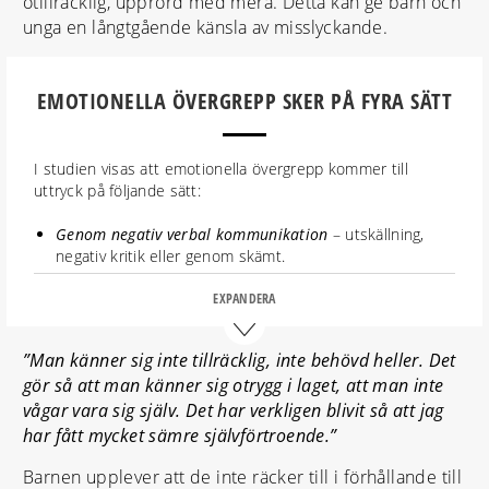
otillräcklig, upprörd med mera. Detta kan ge barn och
unga en långtgående känsla av misslyckande.
EMOTIONELLA ÖVERGREPP SKER PÅ FYRA SÄTT
I studien visas att emotionella övergrepp kommer till
uttryck på följande sätt:
Genom negativ verbal kommunikation
– utskällning,
negativ kritik eller genom skämt.
Genom negativ icke-verbal kommunikation
–
EXPANDERA
kroppsspråk, blickar, suckar och skratt.
Genom försummelse, ignorering eller exkludering
–
brist på uppmärksamhet eller att tränare negligerar
”Man känner sig inte tillräcklig, inte behövd heller. Det
andras negativa beteende eller mobbning.
gör så att man känner sig otrygg i laget, att man inte
Genom ett negativt prestationsinriktat beteende och
vågar vara sig själv. Det har verkligen blivit så att jag
förhållningssätt
– leder till orättvis behandling,
har fått mycket sämre självförtroende.”
favorisering, negligering, mobbning, personliga angrepp,
hot m.m.
Barnen upplever att de inte räcker till i förhållande till