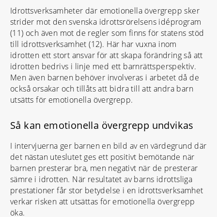
Idrottsverksamheter där emotionella övergrepp sker
strider mot den svenska idrottsrörelsens idéprogram
(11) och även mot de regler som finns för statens stöd
till idrottsverksamhet (12). Här har vuxna inom
idrotten ett stort ansvar för att skapa förändring så att
idrotten bedrivs i linje med ett barnrättsperspektiv.
Men även barnen behöver involveras i arbetet då de
också orsakar och tillåts att bidra till att andra barn
utsätts för emotionella övergrepp.
Så kan emotionella övergrepp undvikas
I intervjuerna ger barnen en bild av en värdegrund där
det nästan uteslutet ges ett positivt bemötande när
barnen presterar bra, men negativt när de presterar
sämre i idrotten. När resultatet av barns idrottsliga
prestationer får stor betydelse i en idrottsverksamhet
verkar risken att utsättas för emotionella övergrepp
öka.