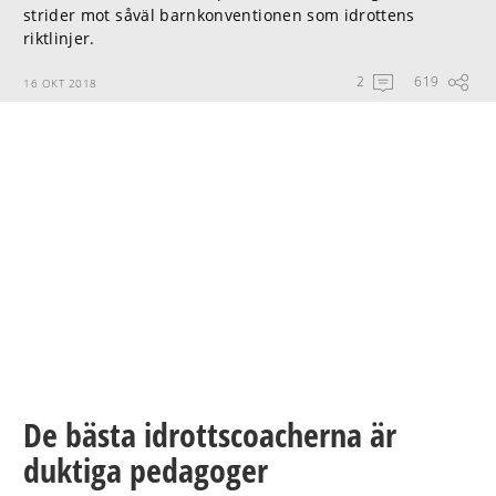
strider mot såväl barnkonventionen som idrottens
riktlinjer.
2
619
16 OKT 2018
De bästa idrottscoacherna är
duktiga pedagoger