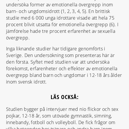
undersöka former av emotionella övergrepp inom
barn- och ungdomsidrott (1, 2, 3, 4, 5). En brittisk
studie med 6 000 unga idrottare visade att hela 75
procent blivit utsatta för emotionella övergrepp (6). I
jämförelse hade tre procent erfarenhet av sexuella
övergrepp.
Inga liknande studier har tidigare genomförts i
Sverige. Den undersökning som presenteras här är
den första. Syftet med studien var att undersöka
förekomst, erfarenheter och effekter av emotionella
övergrepp bland barn och ungdomar i 12-18 års ålder
inom svensk idrott.
LÄS OCKSÅ:
Studien bygger på intervjuer med nio flickor och sex
pojkar, 12-18 år, som utövade gymnastik, simning,
innebandy, fotboll och volleyboll. De fick frågor om
vilka beteenden hos tränare och andra barn inom