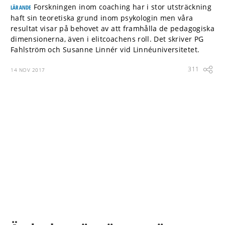
Forskningen inom coaching har i stor utsträckning
LÄRANDE
haft sin teoretiska grund inom psykologin men våra
resultat visar på behovet av att framhålla de pedagogiska
dimensionerna, även i elitcoachens roll. Det skriver PG
Fahlström och Susanne Linnér vid Linnéuniversitetet.
311
14 NOV 2017