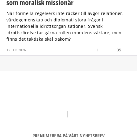
som moralisk missionär
När formella regelverk inte räcker till avgör relationer,
värdegemenskap och diplomati stora frågor i
internationella idrottsorganisationer. Svensk
idrottsrörelse tar gärna rollen moralens väktare, men
finns det taktiska skäl bakom?
1
35
12 FEB 2026
PRENUMERERA PÅ VÅRT NYHETSBREV