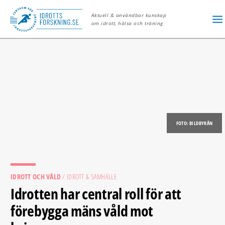
Aktuell & användbar kunskap
om idrott, hälsa och träning
FOTO: BILDBYRÅN
IDROTT OCH VÅLD
/ IDROTT & SAMHÄLLE
Idrotten har central roll för att
förebygga mäns våld mot