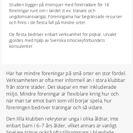
Studien bygger på intervjuer med företrädare för 18
föreningar runt om i landet (t.ex. tränare och
ungdomsansvariga). Föreningarna har begränsade resurser
och finns i de flesta fall på mindre orter.
De flesta bedriver enbart verksamhet för pojkar. Urvalet
gjordes med hjälp av Svenska ishockeyförbundets
konsulenter.
Här har mindre föreningar på små orter en stor fördel.
Verksamheten är ofta mer informell än i stora klubbar
från större städer. Det skapar en mer inkluderade
miljö. Mindre föreningar är flexiblare kring hur och
när man tar emot barn som vill börjar spela, hur
föreningen bedriver träningar och så vidare.
Den lilla klubben rekryterar unga i olika åldrar, inte
enbart barn i 6–7 års ålder, vilket annars är vanligt.
Spelare tränar också ofta tillsammans i blandade