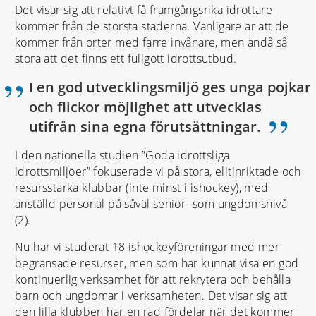
Det visar sig att relativt få framgångsrika idrottare
kommer från de största städerna. Vanligare är att de
kommer från orter med färre invånare, men ändå så
stora att det finns ett fullgott idrottsutbud.
I en god utvecklingsmiljö ges unga pojkar
och flickor möjlighet att utvecklas
”
utifrån sina egna förutsättningar.
I den nationella studien ”Goda idrottsliga
idrottsmiljöer” fokuserade vi på stora, elitinriktade och
resursstarka klubbar (inte minst i ishockey), med
anställd personal på såväl senior- som ungdomsnivå
(2).
Nu har vi studerat 18 ishockeyföreningar med mer
begränsade resurser, men som har kunnat visa en god
kontinuerlig verksamhet för att rekrytera och behålla
barn och ungdomar i verksamheten. Det visar sig att
den lilla klubben har en rad fördelar när det kommer