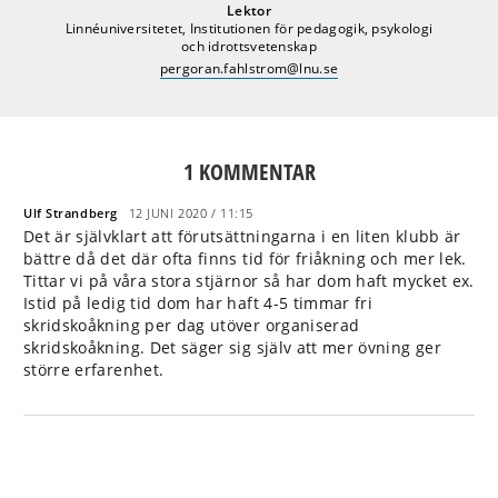
Lektor
Linnéuniversitetet, Institutionen för pedagogik, psykologi
och idrottsvetenskap
pergoran.fahlstrom@lnu.se
1
KOMMENTAR
Ulf Strandberg
12 JUNI 2020 / 11:15
Det är självklart att förutsättningarna i en liten klubb är
bättre då det där ofta finns tid för friåkning och mer lek.
Tittar vi på våra stora stjärnor så har dom haft mycket ex.
Istid på ledig tid dom har haft 4-5 timmar fri
skridskoåkning per dag utöver organiserad
skridskoåkning. Det säger sig själv att mer övning ger
större erfarenhet.