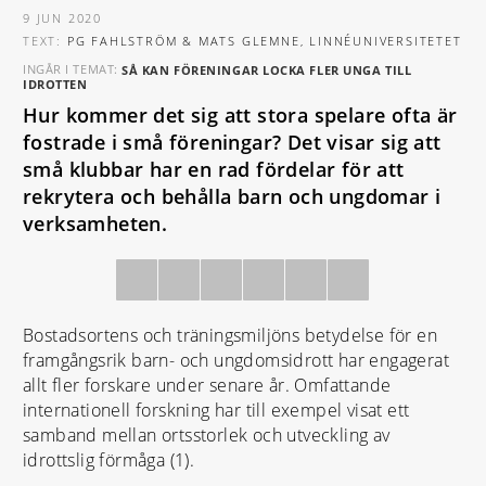
9 JUN 2020
TEXT:
PG FAHLSTRÖM & MATS GLEMNE, LINNÉUNIVERSITETET
INGÅR I TEMAT:
SÅ KAN FÖRENINGAR LOCKA FLER UNGA TILL
IDROTTEN
Hur kommer det sig att stora spelare ofta är
fostrade i små föreningar? Det visar sig att
små klubbar har en rad fördelar för att
rekrytera och behålla barn och ungdomar i
verksamheten.
Bostadsortens och träningsmiljöns betydelse för en
framgångsrik barn- och ungdomsidrott har engagerat
allt fler forskare under senare år. Omfattande
internationell forskning har till exempel visat ett
samband mellan ortsstorlek och utveckling av
idrottslig förmåga (1).