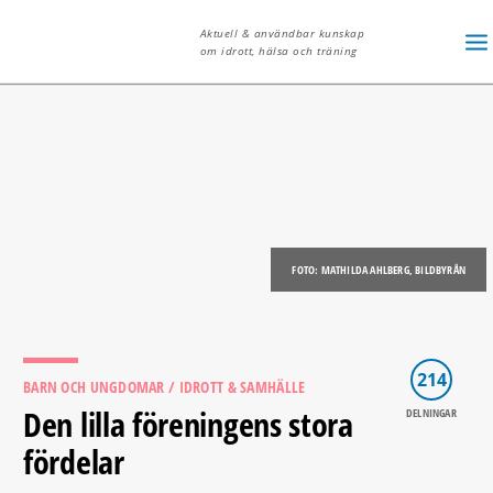
Aktuell & användbar kunskap
om idrott, hälsa och träning
FOTO: MATHILDA AHLBERG, BILDBYRÅN
214
BARN OCH UNGDOMAR
/ IDROTT & SAMHÄLLE
Den lilla föreningens stora
DELNINGAR
fördelar