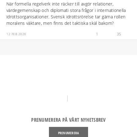
När formella regelverk inte räcker till avgör relationer,
värdegemenskap och diplomati stora frågor i internationella
idrottsorganisationer. Svensk idrottsrörelse tar gärna rollen
moralens väktare, men finns det taktiska skäl bakom?
1
35
12 FEB 2026
PRENUMERERA PÅ VÅRT NYHETSBREV
PRENUMERERA