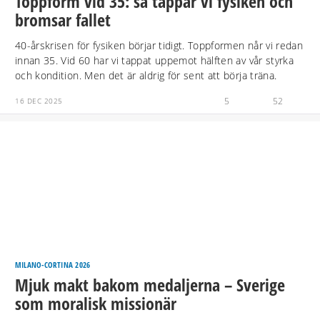
Toppform vid 35: så tappar vi fysiken och
bromsar fallet
40-årskrisen för fysiken börjar tidigt. Toppformen når vi redan
innan 35. Vid 60 har vi tappat uppemot hälften av vår styrka
och kondition. Men det är aldrig för sent att börja träna.
5
52
16 DEC 2025
MILANO-CORTINA 2026
Mjuk makt bakom medaljerna – Sverige
som moralisk missionär