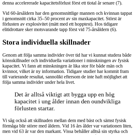
denna accelererade kapacitetsförlust först ett tiotal år senare (7).
Vid 60-årsåldern har den genomsnittlige mannen och kvinnan tappat
i genomsnitt cirka 35–50 procent av sin maxkapacitet. Störst är
förlusten av explosivitet (mätt med ett hopptest). Hos tidigare
elitidrottare sker motsvarande tapp först vid 75-årsåldern (6).
Stora individuella skillnader
Genom att följa samma individer över tid har vi kunnat studera både
könsskillnader och individuella variationer i minskningen av fysisk
kapacitet. Vi fann att minskningen är lika stor för både män och
kvinnor, vilket är ny information. Tidigare studier har kommit fram
till varierande resultat, sannolikt eftersom de inte haft möjlighet att
följa samma individer under hela livet.
Det är alltså viktigt att bygga upp en hög
kapacitet i ung ålder innan den oundvikliga
förlusten startar.
Vi såg också att skillnaden mellan dem med bäst och sämst fysisk
förmåga blir större med åldern. Vid 16 års ålder var variationen liten,
men vid 63 år var den markant. Vissa behåller alltså sin styrka och