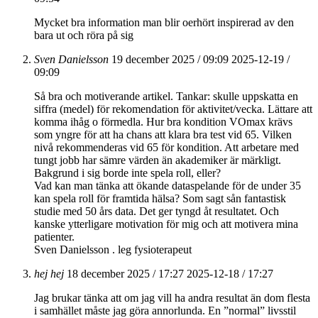
Mycket bra information man blir oerhört inspirerad av den
bara ut och röra på sig
Sven Danielsson
19 december 2025 / 09:09
2025-12-19 /
09:09
Så bra och motiverande artikel. Tankar: skulle uppskatta en
siffra (medel) för rekomendation för aktivitet/vecka. Lättare att
komma ihåg o förmedla. Hur bra kondition VOmax krävs
som yngre för att ha chans att klara bra test vid 65. Vilken
nivå rekommenderas vid 65 för kondition. Att arbetare med
tungt jobb har sämre värden än akademiker är märkligt.
Bakgrund i sig borde inte spela roll, eller?
Vad kan man tänka att ökande dataspelande för de under 35
kan spela roll för framtida hälsa? Som sagt sån fantastisk
studie med 50 års data. Det ger tyngd åt resultatet. Och
kanske ytterligare motivation för mig och att motivera mina
patienter.
Sven Danielsson . leg fysioterapeut
hej hej
18 december 2025 / 17:27
2025-12-18 / 17:27
Jag brukar tänka att om jag vill ha andra resultat än dom flesta
i samhället måste jag göra annorlunda. En ”normal” livsstil