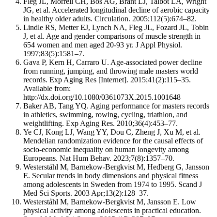
Fleg JL, Morrell CH, Bos AG, Brant LJ, Talbot LA, Wright
JG, et al. Accelerated longitudinal decline of aerobic capacity
in healthy older adults. Circulation. 2005;112(5):674–82.
Lindle RS, Metter EJ, Lynch NA, Fleg JL, Fozard JL, Tobin
J, et al. Age and gender comparisons of muscle strength in
654 women and men aged 20-93 yr. J Appl Physiol.
1997;83(5):1581–7.
Gava P, Kern H, Carraro U. Age-associated power decline
from running, jumping, and throwing male masters world
records. Exp Aging Res [Internet]. 2015;41(2):115–35.
Available from:
http://dx.doi.org/10.1080/0361073X.2015.1001648
Baker AB, Tang YQ. Aging performance for masters records
in athletics, swimming, rowing, cycling, triathlon, and
weightlifting. Exp Aging Res. 2010;36(4):453–77.
Ye CJ, Kong LJ, Wang YY, Dou C, Zheng J, Xu M, et al.
Mendelian randomization evidence for the causal effects of
socio-economic inequality on human longevity among
Europeans. Nat Hum Behav. 2023;7(8):1357–70.
Westerståhl M, Barnekow-Bergkvist M, Hedberg G, Jansson
E. Secular trends in body dimensions and physical fitness
among adolescents in Sweden from 1974 to 1995. Scand J
Med Sci Sports. 2003 Apr;13(2):128–37.
Westerståhl M, Barnekow-Bergkvist M, Jansson E. Low
physical activity among adolescents in practical education.