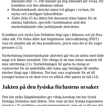
intensitet eller 75–100 minuter på hög intensitet per vecka, för
kondition och den allmänna hälsan
Muskelstärkande aktivitet minst två gånger i veckan, för
styrka och ytterligare hälsoeffekter
Äldre (från 65 års ålder) bör dessutom träna balans för att
minska fallrisken, speciellt i kombination med den
muskelstärkande eller pulshöjande aktiviteten.
Kondition och styrka kan förbättras högt upp i åldrarna och på flera
olika sätt. För friska äldre kan högintensiv intervallträning (HIIT)
vara ett utmärkt sätt att öka konditionen, precis som det är för yngre
personer (13).
Styrketräning (muskelstärkande aktivitet) går bra att utföra med både
tungt och lättare motstånd. Det viktiga är att man tränar muskeln till
nära uttröttning (11). Styrketräningen får gärna ha inslag av
explosivitet för att underhålla eller träna upp förmågan till snabba
rörelser långt upp i åldrarna. Det kan vara avgörande för att till
exempel kunna ta ett skutt över en isfläck eller parera ett fall (14).
Jakten på den fysiska förlustens orsaker
Den här unika långtidsstudien ger viktig kunskap om hur fysisk
förmåga förändras med åldern. Den visar att den fysiska kapaciteten
minskar i 35-årsåldern oavsett träningsmängd, men att vi till stor del