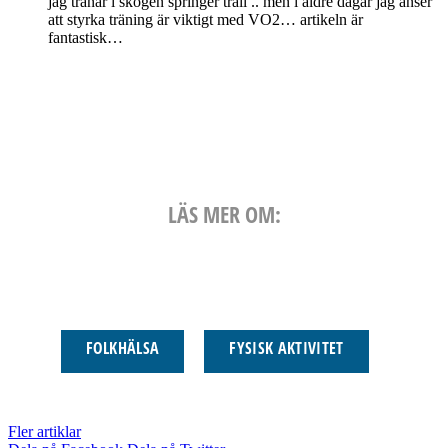
jag tränar i skogen springer trail .. men i äldre dagar jag anser
att styrka träning är viktigt med VO2… artikeln är
fantastisk…
LÄS MER OM:
FOLKHÄLSA
FYSISK AKTIVITET
Fler artiklar