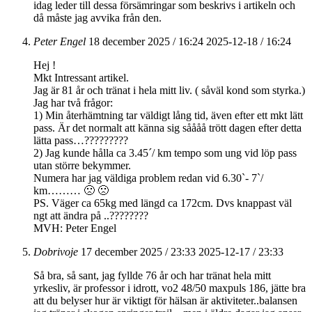
idag leder till dessa försämringar som beskrivs i artikeln och
då måste jag avvika från den.
Peter Engel
18 december 2025 / 16:24
2025-12-18 / 16:24
Hej !
Mkt Intressant artikel.
Jag är 81 år och tränat i hela mitt liv. ( såväl kond som styrka.)
Jag har två frågor:
1) Min återhämtning tar väldigt lång tid, även efter ett mkt lätt
pass. Är det normalt att känna sig såååå trött dagen efter detta
lätta pass…?????????
2) Jag kunde hålla ca 3.45´/ km tempo som ung vid löp pass
utan större bekymmer.
Numera har jag väldiga problem redan vid 6.30`- 7`/
km……… 🙁 🙁
PS. Väger ca 65kg med längd ca 172cm. Dvs knappast väl
ngt att ändra på ..????????
MVH: Peter Engel
Dobrivoje
17 december 2025 / 23:33
2025-12-17 / 23:33
Så bra, så sant, jag fyllde 76 år och har tränat hela mitt
yrkesliv, är professor i idrott, vo2 48/50 maxpuls 186, jätte bra
att du belyser hur är viktigt för hälsan är aktiviteter..balansen