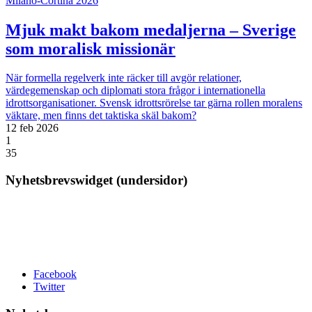
Milano-Cortina 2026
Mjuk makt bakom medaljerna – Sverige
som moralisk missionär
När formella regelverk inte räcker till avgör relationer,
värdegemenskap och diplomati stora frågor i internationella
idrottsorganisationer. Svensk idrottsrörelse tar gärna rollen moralens
väktare, men finns det taktiska skäl bakom?
12 feb 2026
1
35
Nyhetsbrevswidget (undersidor)
Facebook
Twitter