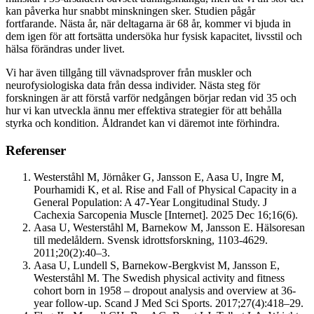
kan påverka hur snabbt minskningen sker. Studien pågår
fortfarande. Nästa år, när deltagarna är 68 år, kommer vi bjuda in
dem igen för att fortsätta undersöka hur fysisk kapacitet, livsstil och
hälsa förändras under livet.
Vi har även tillgång till vävnadsprover från muskler och
neurofysiologiska data från dessa individer. Nästa steg för
forskningen är att förstå varför nedgången börjar redan vid 35 och
hur vi kan utveckla ännu mer effektiva strategier för att behålla
styrka och kondition. Åldrandet kan vi däremot inte förhindra.
Referenser
Westerståhl M, Jörnåker G, Jansson E, Aasa U, Ingre M,
Pourhamidi K, et al. Rise and Fall of Physical Capacity in a
General Population: A 47‐Year Longitudinal Study. J
Cachexia Sarcopenia Muscle [Internet]. 2025 Dec 16;16(6).
Aasa U, Westerståhl M, Barnekow M, Jansson E. Hälsoresan
till medelåldern. Svensk idrottsforskning, 1103-4629.
2011;20(2):40–3.
Aasa U, Lundell S, Barnekow-Bergkvist M, Jansson E,
Westerståhl M. The Swedish physical activity and fitness
cohort born in 1958 – dropout analysis and overview at 36-
year follow-up. Scand J Med Sci Sports. 2017;27(4):418–29.