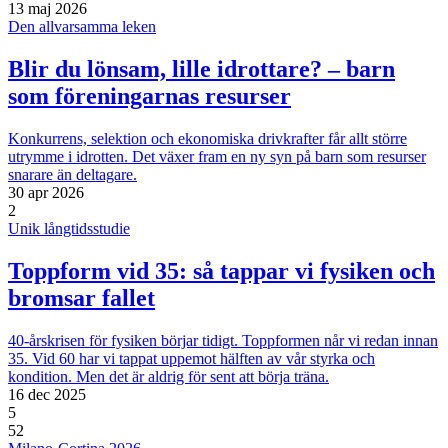
13 maj 2026
Den allvarsamma leken
Blir du lönsam, lille idrottare? – barn
som föreningarnas resurser
Konkurrens, selektion och ekonomiska drivkrafter får allt större
utrymme i idrotten. Det växer fram en ny syn på barn som resurser
snarare än deltagare.
30 apr 2026
2
Unik långtidsstudie
Toppform vid 35: så tappar vi fysiken och
bromsar fallet
40-årskrisen för fysiken börjar tidigt. Toppformen når vi redan innan
35. Vid 60 har vi tappat uppemot hälften av vår styrka och
kondition. Men det är aldrig för sent att börja träna.
16 dec 2025
5
52