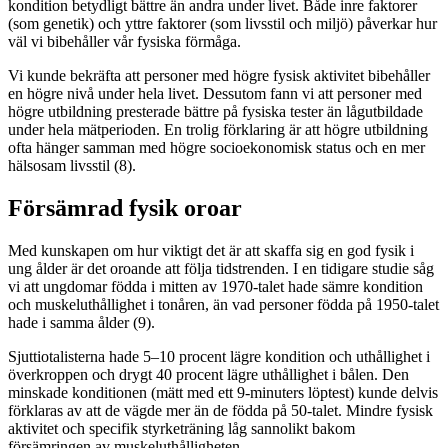
kondition betydligt bättre än andra under livet. Både inre faktorer
(som genetik) och yttre faktorer (som livsstil och miljö) påverkar hur
väl vi bibehåller vår fysiska förmåga.
Vi kunde bekräfta att personer med högre fysisk aktivitet bibehåller
en högre nivå under hela livet. Dessutom fann vi att personer med
högre utbildning presterade bättre på fysiska tester än lågutbildade
under hela mätperioden. En trolig förklaring är att högre utbildning
ofta hänger samman med högre socioekonomisk status och en mer
hälsosam livsstil (8).
Försämrad fysik oroar
Med kunskapen om hur viktigt det är att skaffa sig en god fysik i
ung ålder är det oroande att följa tidstrenden. I en tidigare studie såg
vi att ungdomar födda i mitten av 1970-talet hade sämre kondition
och muskeluthållighet i tonåren, än vad personer födda på 1950-talet
hade i samma ålder (9).
Sjuttiotalisterna hade 5–10 procent lägre kondition och uthållighet i
överkroppen och drygt 40 procent lägre uthållighet i bålen. Den
minskade konditionen (mätt med ett 9-minuters löptest) kunde delvis
förklaras av att de vägde mer än de födda på 50-talet. Mindre fysisk
aktivitet och specifik styrketräning låg sannolikt bakom
försämringen av muskeluthålligheten.