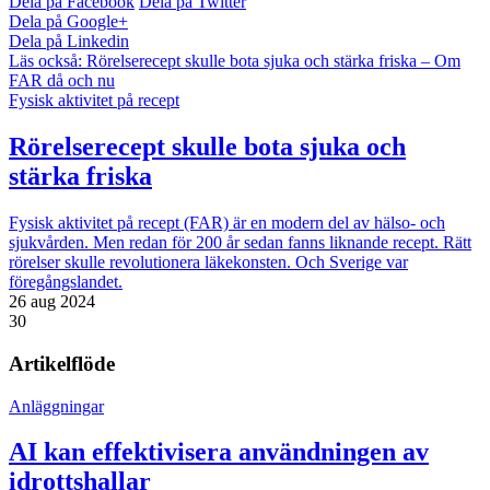
Dela på Facebook
Dela på Twitter
Dela på Google+
Dela på Linkedin
Läs också:
Rörelserecept skulle bota sjuka och stärka friska – Om
FAR då och nu
Fysisk aktivitet på recept
Rörelserecept skulle bota sjuka och
stärka friska
Fysisk aktivitet på recept (FAR) är en modern del av hälso- och
sjukvården. Men redan för 200 år sedan fanns liknande recept. Rätt
rörelser skulle revolutionera läkekonsten. Och Sverige var
föregångslandet.
26 aug 2024
30
Artikelflöde
Anläggningar
AI kan effektivisera användningen av
idrottshallar