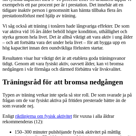
exempelvis ett par procent per år i prestation. Det innebär att en
tidigare inaktiv person i genomsnitt kan hämta tillbaka flera års
prestationsförlust med hjälp av träning.
Vi såg också att träning i tonåren hade långvariga effekter. De som
var aktiva vid 16 års ålder behöll högre kondition, uthållighet och
styrka genom hela livet. Det är alltså viktigt att vara aktiv i ung ålder
– och att fortsätta vara det under hela livet – för att bygga upp en
hög kapacitet innan den oundvikliga förlusten startar.
Resultaten visar hur viktigt det är att etablera goda träningsvanor
tidigt. Genom att vara fysiskt aktiv, oavsett ålder, kan vi bromsa
nedgången i vår förmåga och därmed förbättra vår livskvalitet.
Träningsråd för att bromsa nedgången
Typen av träning verkar inte spela så stor roll. De som svarade ja på
frågan om de var fysiskt aktiva på fritiden presterade bättre än de
som svarade nej.
Enligt
riktlinjerna om fysisk aktivitet
för vuxna i alla åldrar
rekommenderas (12):
150–300 minuter pulshöjande fysisk aktivitet på måttlig