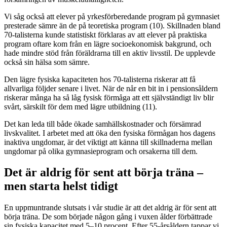
Vi såg också att elever på yrkesförberedande program på gymnasiet
presterade sämre än de på teoretiska program (10). Skillnaden bland
70-talisterna kunde statistiskt förklaras av att elever på praktiska
program oftare kom från en lägre socioekonomisk bakgrund, och
hade mindre stöd från föräldrarna till en aktiv livsstil. De upplevde
också sin hälsa som sämre.
Den lägre fysiska kapaciteten hos 70-talisterna riskerar att få
allvarliga följder senare i livet. När de når en bit in i pensionsåldern
riskerar många ha så låg fysisk förmåga att ett självständigt liv blir
svårt, särskilt för dem med lägre utbildning (11).
Det kan leda till både ökade samhällskostnader och försämrad
livskvalitet. I arbetet med att öka den fysiska förmågan hos dagens
inaktiva ungdomar, är det viktigt att känna till skillnaderna mellan
ungdomar på olika gymnasieprogram och orsakerna till dem.
Det är aldrig för sent att börja träna –
men starta helst tidigt
En uppmuntrande slutsats i vår studie är att det aldrig är för sent att
börja träna. De som började någon gång i vuxen ålder förbättrade
sin fysiska kapacitet med 5–10 procent. Efter 55-årsåldern tappar vi