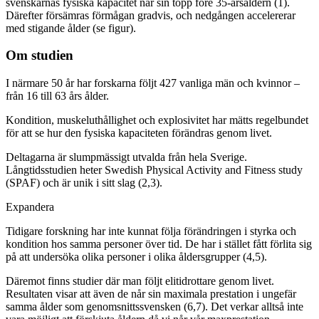
svenskarnas fysiska kapacitet når sin topp före 35-årsåldern (1).
Därefter försämras förmågan gradvis, och nedgången accelererar
med stigande ålder (se figur).
Om studien
I närmare 50 år har forskarna följt 427 vanliga män och kvinnor –
från 16 till 63 års ålder.
Kondition, muskeluthållighet och explosivitet har mätts regelbundet
för att se hur den fysiska kapaciteten förändras genom livet.
Deltagarna är slumpmässigt utvalda från hela Sverige.
Långtidsstudien heter Swedish Physical Activity and Fitness study
(SPAF) och är unik i sitt slag (2,3).
Expandera
Tidigare forskning har inte kunnat följa förändringen i styrka och
kondition hos samma personer över tid. De har i stället fått förlita sig
på att undersöka olika personer i olika åldersgrupper (4,5).
Däremot finns studier där man följt elitidrottare genom livet.
Resultaten visar att även de når sin maximala prestation i ungefär
samma ålder som genomsnittssvensken (6,7). Det verkar alltså inte