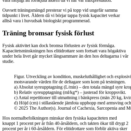
vara möjligt att förskjuta åldern då vi når vår maxprestation.
Oavsett träningsmängd presterar vi på topp vid ungefär samma
tidpunkt i livet. Åldern då vi börjar tappa fysisk kapacitet verkar
alltså vara i huvudsak biologiskt programmerad.
Träning bromsar fysisk förlust
Fysisk aktivitet kan dock bromsa förlusten av fysisk förmåga.
Kapacitetsminskningen hos elitidrottare som fortsatt vara högaktiva
under hela livet går mycket långsammare än den hos deltagarna i vår
studie.
Figur. Utveckling av kondition, muskeluthållighet och explosivite
motsvarande värden för de deltagare som kom på testningen.
a) Absolut syreupptagning (L/min) – den totala mängd syre kro
b) Relativ syreupptagning (ml/kg*) – justerad för kroppsvikt.
c) Antal repetitioner till utmattning i bänkpress (män 20 kg, kvi
d) Höjd (cm) i stillastående jämfota upphopp med armsving och
© 2025 The Author(s). Journal of Cachexia, Sarcopenia and M
Hos normalbefolkningen minskar den fysiska kapaciteten med
knappt 1 procent per år från 40-årsåldern, och takten ökar till drygt 2
procent per år i 60-årsåldern. För elitidrottare som förblir aktiva sker