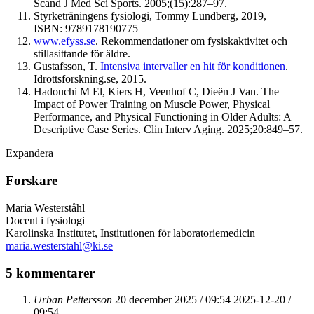
Scand J Med Sci Sports. 2005;(15):287–97.
Styrketräningens fysiologi, Tommy Lundberg, 2019,
ISBN: 9789178190775
www.efyss.se
. Rekommendationer om fysiskaktivitet och
stillasittande för äldre.
Gustafsson, T.
Intensiva intervaller en hit för konditionen
.
Idrottsforskning.se, 2015.
Hadouchi M El, Kiers H, Veenhof C, Dieën J Van. The
Impact of Power Training on Muscle Power, Physical
Performance, and Physical Functioning in Older Adults: A
Descriptive Case Series. Clin Interv Aging. 2025;20:849–57.
Expandera
Forskare
Maria Westerståhl
Docent i fysiologi
Karolinska Institutet, Institutionen för laboratoriemedicin
maria.westerstahl@ki.se
5
kommentarer
Urban Pettersson
20 december 2025 / 09:54
2025-12-20 /
09:54