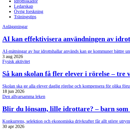
Idrottsskador
Ledarskap
Övrig forskning
Träningstips
Anläggningar
AI kan effektivisera användningen av idrot
AI-mätningar av hur idrottshallar används kan ge kommuner bättre unde
3 aug 2026
Fysisk aktivitet
Så kan skolan få fler elever i rörelse – tre
Skolan ska ge alla elever daglig rörelse och kompensera för olika föru
18 jun 2026
Den allvarsamma leken
Blir du lönsam, lille idrottare? – barn so
Konkurrens, selektion och ekonomiska drivkrafter får allt större utrym
30 apr 2026