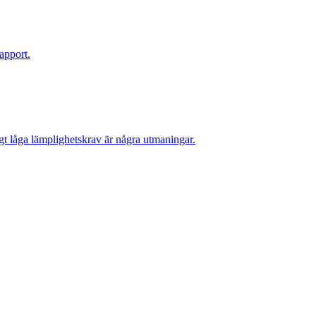
apport.
gt låga lämplighetskrav är några utmaningar.