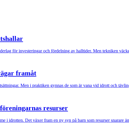
tshallar
rlag för investeringar och fördelning av halltider. Men tekniken väcke
 vägar framåt
tsättningar. Men i praktiken gynnas de som är vana vid idrott och tävlin
m föreningarnas resurser
me i idrotten. Det växer fram en ny syn på barn som resurser snarare än