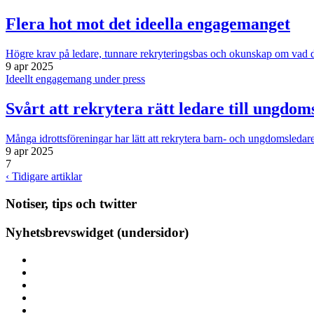
Flera hot mot det ideella engagemanget
Högre krav på ledare, tunnare rekryteringsbas och okunskap om vad det 
9 apr 2025
Ideellt engagemang under press
Svårt att rekrytera rätt ledare till ungdom
Många idrottsföreningar har lätt att rekrytera barn- och ungdomsleda
9 apr 2025
7
‹ Tidigare artiklar
Notiser, tips och twitter
Nyhetsbrevswidget (undersidor)