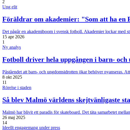
2
Ung elit
Föräldrar om akademier: "Som att ha en F
Det pågår en akademiboom i svensk fotboll. Akademier lockar med str
15 apr 2026
1
Ny analys
Fotboll driver hela uppgången i barn- och
Påståendet att barn- och ungdomsidrotten ökar behöver nyanseras. Att 
8 okt 2025
11
Rörelse i staden
Så blev Malmö världens skejtvänligaste st
Malmö har blivit ett paradis för skateboard. Det täta samarbetet mell
26 maj 2025
14
Ideellt engagemang under press