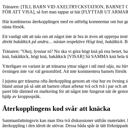
Tränaren: [TILL BARN VID AXELTRYCKSTATION, BARNET GÖR ÖV
FÖR ATT VISA], så fort man tappar ut här [FLYTTAR UT ARMARNA] 
Här kombineras återkopplingen med en utförlig kommentar om hur genom
nästa försök.
Ett vanligt sätt att tala om att något inte är bra är även att upprepa i
direkt bakåtkick på andra… nästan
respektive
Högt knä, bakåtkick
. B
Tränaren: ”Okej, lyssnar ni? Nu ska vi göra högt knä på ena benet,
knä, bakåtkick, högt knä, bakåtkick [VISAR] Så SAMMA knä hela tide
Ytterligare en variant är att tränarna yttrar något i stil med
såja, nu ble
övningen inte var väl genomförd. Att inte kommentera barnets försök öve
I jujutsu ger tränarna ofta återkoppling genom att
visa
hur en övning sk
bland annat på så sätt att barnen oftast arbetar två och två i par och at
paret blir därmed en markering för att något inte fungerat när de gen
hjälp av kroppsspråk.
Återkopplingens kod svår att knäcka
Sammanfattningsvis kan man föra två diskussioner utifrån materialet. D
återkoppling i den idrott de utövar. Dessa båda spår är tätt förknippade