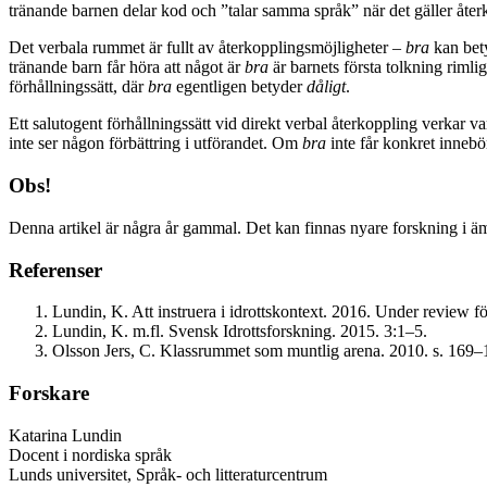
tränande barnen delar kod och ”talar samma språk” när det gäller åter
Det verbala rummet är fullt av återkopplingsmöjligheter –
bra
kan bety
tränande barn får höra att något är
bra
är barnets första tolkning rimlige
förhållningssätt, där
bra
egentligen betyder
dåligt
.
Ett salutogent förhållningssätt vid direkt verbal återkoppling verkar 
inte ser någon förbättring i utförandet. Om
bra
inte får konkret inneb
Obs!
Denna artikel är några år gammal. Det kan finnas nyare forskning i ä
Referenser
Lundin, K. Att instruera i idrottskontext. 2016. Under review f
Lundin, K. m.fl. Svensk Idrottsforskning. 2015. 3:1–5.
Olsson Jers, C. Klassrummet som muntlig arena. 2010. s. 169–
Forskare
Katarina Lundin
Docent i nordiska språk
Lunds universitet, Språk- och litteraturcentrum