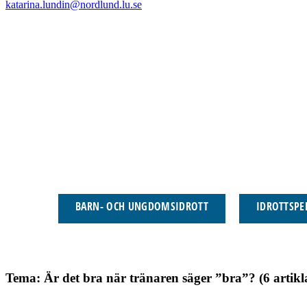
katarina.lundin@nordlund.lu.se
BARN- OCH UNGDOMSIDROTT
IDROTTSP
Tema: Är det bra när tränaren säger ”bra”? (6 artikl