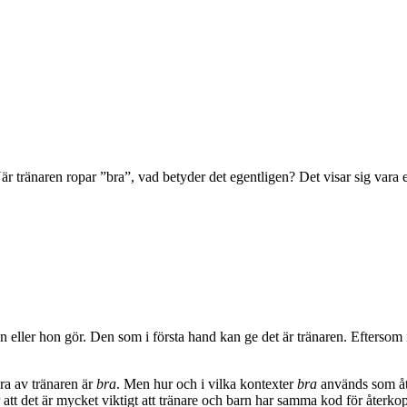
 När tränaren ropar ”bra”, vad betyder det egentligen? Det visar sig var
n eller hon gör. Den som i första hand kan ge det är tränaren. Eftersom 
öra av tränaren är
bra
. Men hur och i vilka kontexter
bra
används som åte
ar att det är mycket viktigt att tränare och barn har samma kod för återk