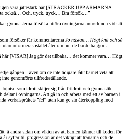
igen vara jättestark här [STRÄCKER UPP ARMARNA
sta också… Och, tryck, tryck… Bra försök…”
kar gymnasterna försöka utföra övningarna annorlunda vid sitt
rsta som försöker får kommentarerna
Jo nästan… Högt knä och så
n utan informeras istället åter om hur de borde ha gjort.
t så här [VISAR] Jag gör det tillbaka… det kommer vara… Högt
edje gången – även om de inte tidigare låtit barnet veta att
inte genomförts tillfredsställande.
Jujutsu som idrott skiljer sig från friidrott och gymnastik
och deltar i övningarna. Att gå in och arbeta med ett av barnen i
ända verbalspråkets ”fel” utan kan ge sin återkoppling med
tt, å andra sidan om vikten av att barnen känner till koden för
r syftar till progression är det viktigt att tränarna och de