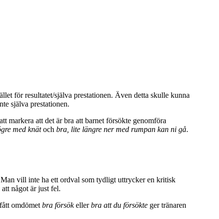
ället för resultatet/själva prestationen. Även detta skulle kunna
nte själva prestationen.
att markera att det är bra att barnet försökte genomföra
ögre med knät
och
bra, lite längre ner med rumpan kan ni gå
.
 Man vill inte ha ett ordval som tydligt uttrycker en kritisk
tt något är just fel.
t fått omdömet
bra försök
eller
bra att du försökte
ger tränaren