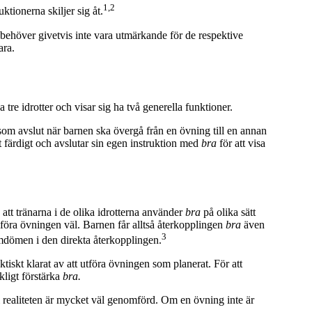
1,2
ktionerna skiljer sig åt.
 behöver givetvis inte vara utmärkande för de respektive
ara.
a tre idrotter och visar sig ha två generella funktioner.
om avslut när barnen ska övergå från en övning till en annan
t färdigt och avslutar sin egen instruktion med
bra
för att visa
 att tränarna i de olika idrotterna använder
bra
på olika sätt
föra övningen väl. Barnen får alltså återkopplingen
bra
även
3
 omdömen i den direkta återkopplingen.
ktiskt klarat av att utföra övningen som planerat. För att
kligt förstärka
bra.
 i realiteten är mycket väl genomförd. Om en övning inte är