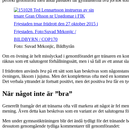
perfekt genomförd men ändå passabel får gymnasterna
bra försök
som
Foto: Suvad Mrkonjic, Bildbyrån
Om en övning är helt misslyckad i genomförandet ger tränaren en ko
räknas som ett salutogent förhållningssätt, men i så fall av ett annat sl
I friidrotten används
bra
på ett sätt som kan beskrivas som någonstan
övningen, liksom i jujutsu. Men det kompletteras ofta med en komme
Det verbala yttrandet är fortsatt positivt, men det positiva
bra
får en ty
När något inte är ”bra”
Generellt framgår det att tränarna ofta vill markera att något är fel men 
mening. Även detta kan beskrivas som en variant av det salutogena förhå
Men under gymnastikträningen blir det ändå tydligt för det tränande
dessutom genomgående tydliga kommentarer till genomförandet: