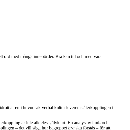
a ett ord med många innebörder. Bra kan till och med vara
idrott är en i huvudsak verbal kultur levereras återkopplingen i
rkoppling är inte alldeles självklart. En analys av ljud- och
opplingen – det vill säga hur begreppet
bra
ska förstås – för att