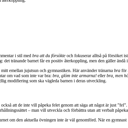
 återkoppling.
mmentar i stil med
bra att du försökte
och fokuserar alltså på försöket ist
ag: det tränande barnet får en positiv återkoppling, men den gäller ändå i
s mitt emellan jujutsun och gymnastiken. Här använder tränarna
bra
för 
ntar om vad som inte var bra:
bra, glöm inte armarna!
eller
bra, men h
dlig modifiering som ska vägleda barnen i deras utveckling.
också att de inte vill påpeka felet genom att säga att något är just ”fel”.
llningssättet – man vill utveckla och förbättra utan att verbalt påpeka a
 barnet om den aktuella övningen inte är väl genomförd. När en gymnas