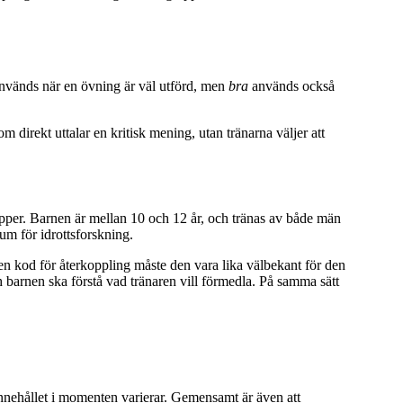
används när en övning är väl utförd, men
bra
används också
m direkt uttalar en kritisk mening, utan tränarna väljer att
rupper. Barnen är mellan 10 och 12 år, och tränas av både män
um för idrottsforskning.
 en kod för återkoppling måste den vara lika välbekant för den
 barnen ska förstå vad tränaren vill förmedla. På samma sätt
 innehållet i momenten varierar. Gemensamt är även att