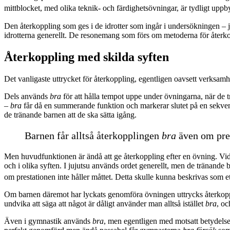
mittblocket, med olika teknik- och färdighetsövningar, är tydligt uppbyg
Den återkoppling som ges i de idrotter som ingår i undersökningen – j
idrotterna generellt. De resonemang som förs om metoderna för återko
Återkoppling med skilda syften
Det vanligaste uttrycket för återkoppling, egentligen oavsett verksamh
Dels används
bra
för att hålla tempot uppe under övningarna, när de 
–
bra
får då en summerande funktion och markerar slutet på en sekvens i
de tränande barnen att de ska sätta igång.
Barnen får alltså återkopplingen
bra
även om pres
Men huvudfunktionen är ändå att ge återkoppling efter en övning. Vi
och i olika syften. I jujutsu används ordet generellt, men de tränande 
om prestationen inte håller måttet. Detta skulle kunna beskrivas som et
Om barnen däremot har lyckats genomföra övningen uttrycks återkop
undvika att säga att något är dåligt använder man alltså istället
bra
, oc
Även i gymnastik används
bra
, men egentligen med motsatt betydelse