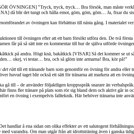
NINGEN] ”Tryck, tryck, tryck… Bra försök, man måste verkl
då blir det tungt och hålla emot, göm, göm, göm… Ja, fixar du si
förandet av övningen kan förbättras till nästa gång. I materialet ver
nstruktionen till övningen efter att ett barn försökt utföra den. De två fö
arnen får på så sätt inte en kommentar till hur de själva utförde övninge
 bakåtkick på andra. Högt knä, bakåtkick [VISAR] Så det kommer se u
n… okej, vi testar… bra, och så glöm inte armarna! Bra, kör på!”
v det rätt
till ett tränande barn som genomför en övning för andra eller tr
r huvud taget blir också ett sätt för tränarna att markera att en övning 
a gå till – de använder följaktligen kroppsspråk snarare än verbalspråk. 
t här finns fler tränare på plats som rör sig bland dem och aktivt går in 
omfört en övning i exempelvis fallteknik. Här behöver tränarna inte anv
et handlar å ena sidan om olika effekter av ett salutogent förhållningssä
 med varandra. Om man utgår från att idrottsträning även i ganska tidiga å