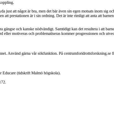
koppling.
da just att något är bra, men det bär även sin egen motsats inom sig o
n att prestationen är i sin ordning. Det är inte rimligt att anta att barnen
vara gängse och kanske nödvändigt. Samtidigt kan det resultera i att ba
örd eller motiveras och problematiseras kommer progressionen och utvec
mnet. Använd gärna vår sökfunktion. På centrumforidrottsforskning.se 
ör Educare (tidskrift Malmö högskola).
172.