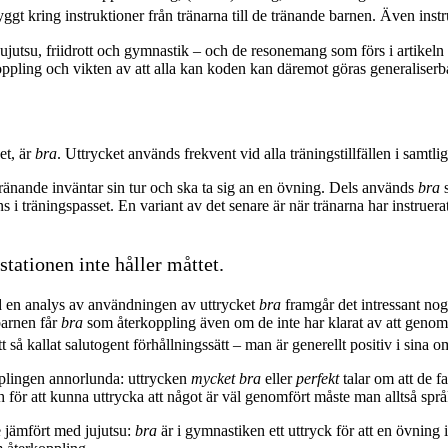
gt kring instruktioner från tränarna till de tränande barnen. Även instru
ujutsu, friidrott och gymnastik – och de resonemang som förs i artikeln
ppling och vikten av att alla kan koden kan däremot göras generaliserb
et, är
bra
. Uttrycket används frekvent vid alla träningstillfällen i samtlig
tränande inväntar sin tur och ska ta sig an en övning. Dels används
bra
s
 träningspasset. En variant av det senare är när tränarna har instruera
tationen inte håller måttet.
d en analys av användningen av uttrycket
bra
framgår det intressant nog
barnen får
bra
som återkoppling även om de inte har klarat av att genom
t så kallat salutogent förhållningssätt – man är generellt positiv i sina
plingen annorlunda: uttrycken
mycket bra
eller
perfekt
talar om att de fa
h för att kunna uttrycka att något är väl genomfört måste man alltså språ
 jämfört med jujutsu:
bra
är i gymnastiken ett uttryck för att en övning