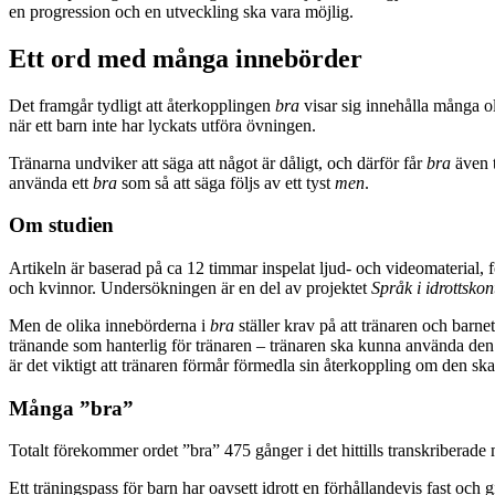
en progression och en utveckling ska vara möjlig.
Ett ord med många innebörder
Det framgår tydligt att återkopplingen
bra
visar sig innehålla många o
när ett barn inte har lyckats utföra övningen.
Tränarna undviker att säga att något är dåligt, och därför får
bra
även t
använda ett
bra
som så att säga följs av ett tyst
men
.
Om studien
Artikeln är baserad på ca 12 timmar inspelat ljud- och videomaterial, 
och kvinnor. Undersökningen är en del av projektet
Språk i idrottskon
Men de olika innebörderna i
bra
ställer krav på att tränaren och barn
tränande som hanterlig för tränaren – tränaren ska kunna använda den 
är det viktigt att tränaren förmår förmedla sin återkoppling om den ska
Många ”bra”
Totalt förekommer ordet ”bra” 475 gånger i det hittills transkriberade m
Ett träningspass för barn har oavsett idrott en förhållandevis fast o