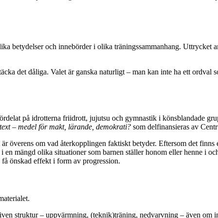
lika betydelser och innebörder i olika träningssammanhang. Uttrycket 
äcka det dåliga. Valet är ganska naturligt – man kan inte ha ett ordval so
fördelat på idrotterna friidrott, jujutsu och gymnastik i könsblandade g
text
– medel för makt, lärande, demokrati?
som delfinansieras av Centr
et är överens om vad återkopplingen faktiskt betyder. Eftersom det finns
i en mängd olika situationer som barnen ställer honom eller henne i och
 få önskad effekt i form av progression.
aterialet.
ch given struktur – uppvärmning, (teknik)träning, nedvarvning – även om