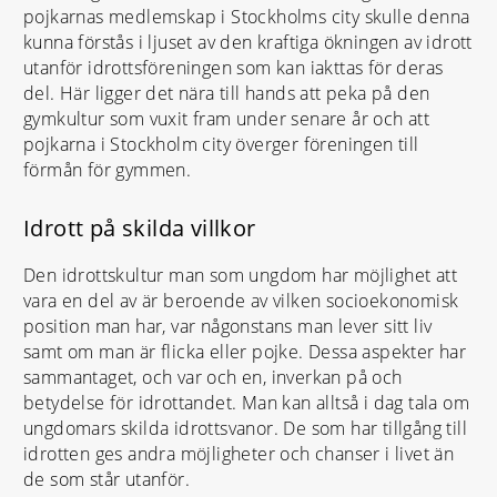
pojkarnas medlemskap i Stockholms city skulle denna
kunna förstås i ljuset av den kraftiga ökningen av idrott
utanför idrottsföreningen som kan iakttas för deras
del. Här ligger det nära till hands att peka på den
gymkultur som vuxit fram under senare år och att
pojkarna i Stockholm city överger föreningen till
förmån för gymmen.
Idrott på skilda villkor
Den idrottskultur man som ungdom har möjlighet att
vara en del av är beroende av vilken socioekonomisk
position man har, var någonstans man lever sitt liv
samt om man är flicka eller pojke. Dessa aspekter har
sammantaget, och var och en, inverkan på och
betydelse för idrottandet. Man kan alltså i dag tala om
ungdomars skilda idrottsvanor. De som har tillgång till
idrotten ges andra möjligheter och chanser i livet än
de som står utanför.