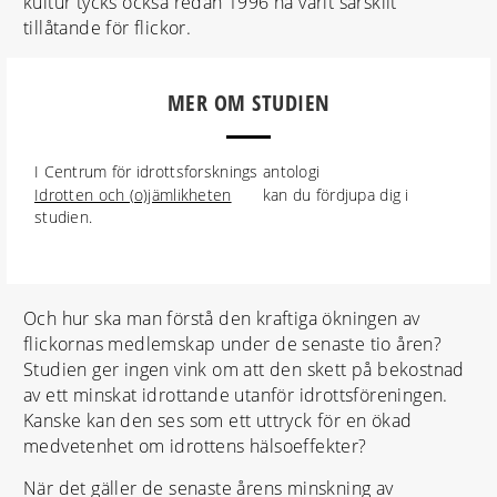
kultur tycks också redan 1996 ha varit särskilt
tillåtande för flickor.
MER OM STUDIEN
I Centrum för idrottsforsknings antologi
Idrotten och (o)jämlikheten
kan du fördjupa dig i
studien.
Och hur ska man förstå den kraftiga ökningen av
flickornas medlemskap under de senaste tio åren?
Studien ger ingen vink om att den skett på bekostnad
av ett minskat idrottande utanför idrottsföreningen.
Kanske kan den ses som ett uttryck för en ökad
medvetenhet om idrottens hälsoeffekter?
När det gäller de senaste årens minskning av