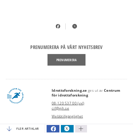
PRENUMERERA PÅ VÅRT NYHETSBREV
PRENUMERERA
Idrottsforskning.se
ges ut av
Centrum
link
för idrottsforskning
08-120 537 00 (vxl)
cif@gih.se
Webbtillgänglighet
FLER ARTIKLAR