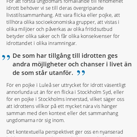
För att förstå ungdomars förhållande till fenomenet
idrott behöver vi se till deras övergripande
livsstilssammanhang. Att vara flicka eller pojke, att
tillhöra olika socioekonomiska grupper, att vistas i
olika miljöer och påverkas av olika fritidsutbud
betyder olika saker och får olika konsekvenser för
idrottandet i olika inramningar.
De som har tillgång till idrotten ges
andra möjligheter och chanser i livet än
”
de som står utanför.
För en pojke i Luleå ser uttrycket för idrott väsentligt
annorlunda ut än för en flicka i Stockholm Syd, eller
för en pojke i Stockholms innerstad, vilket säger oss
att idrottens villkor på ett mycket nära vis hänger
samman med den kontext eller det sammanhang
ungdomarna rör sig inom.
Det kontextuella perspektivet ger oss en nyanserad