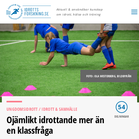
Aktuell & användbar kunskap
om idrott, hälsa och träning
FOTO: OLA WESTERBERG, BILDBYRÅN
54
UNGDOMSIDROTT
/ IDROTT & SAMHÄLLE
Ojämlikt idrottande mer än
DELNINGAR
en klassfråga