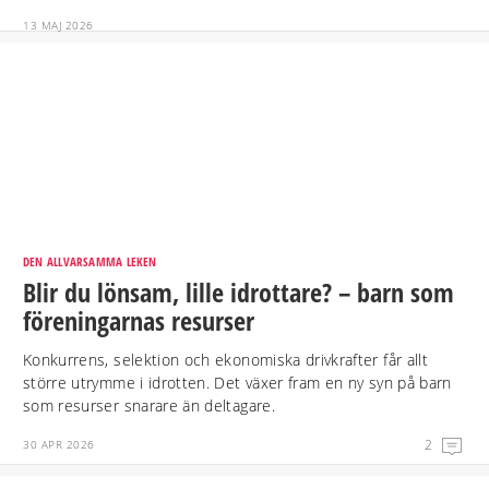
13 MAJ 2026
DEN ALLVARSAMMA LEKEN
Blir du lönsam, lille idrottare? – barn som
föreningarnas resurser
Konkurrens, selektion och ekonomiska drivkrafter får allt
större utrymme i idrotten. Det växer fram en ny syn på barn
som resurser snarare än deltagare.
2
30 APR 2026