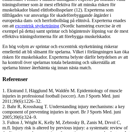
träningsformer som är mest effektiva för att minska risken för
muskelskador bland elitfotbollsspelare (12). Experterna som
tillfrågades var ansvariga för skadeförebyggande åtgärder i
europeiska dam- och herrfotbollslag på elitnivå. Experterna enades
om att
excentrisk styrketräning
(Nordic hamstring exercise är ett
exempel på detta) samt sprintar och högintensiv löpning var de mest
effektiva träningsformerna för att förebygga muskelskador.
En hög volym av sprintar och excentrisk styrketräning riskerar
emellertid att bli slitsamt för spelarna. Vilket i förlängningen kan öka
risken för muskelskador. Experterna belyste därför betydelsen av att
ha kontroll över spelarnas totala belastning och säkerställa att
spelarna hinner återhämta sig innan nästa match.
Referenser
1. Ekstrand J, Hägglund M, Waldén M. Epidemiology of muscle
injuries in professional football (soccer). Am J Sports Med. juni
2011;39(6):1226–32.
2. Bahr R, Krosshaug T. Understanding injury mechanisms: a key
component of preventing injuries in sport. Br J Sports Med. juni
2005;39(6):324–9.
3. Fulton J, Wright K, Kelly M, Zebrosky B, Zanis M, Drvol C,
m.fl. Injury risk is altered by previous injury: a systematic review of