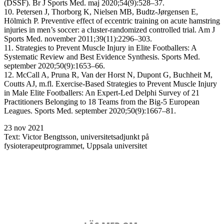
(DSSF). Br J Sports Med. maj 2020;54(9):528–37.
10. Petersen J, Thorborg K, Nielsen MB, Budtz-Jørgensen E,
Hölmich P. Preventive effect of eccentric training on acute hamstring
injuries in men’s soccer: a cluster-randomized controlled trial. Am J
Sports Med. november 2011;39(11):2296–303.
11. Strategies to Prevent Muscle Injury in Elite Footballers: A
Systematic Review and Best Evidence Synthesis. Sports Med.
september 2020;50(9):1653–66.
12. McCall A, Pruna R, Van der Horst N, Dupont G, Buchheit M,
Coutts AJ, m.fl. Exercise-Based Strategies to Prevent Muscle Injury
in Male Elite Footballers: An Expert-Led Delphi Survey of 21
Practitioners Belonging to 18 Teams from the Big-5 European
Leagues. Sports Med. september 2020;50(9):1667–81.
23 nov 2021
Text:
Victor Bengtsson, universitetsadjunkt på
fysioterapeutprogrammet, Uppsala universitet