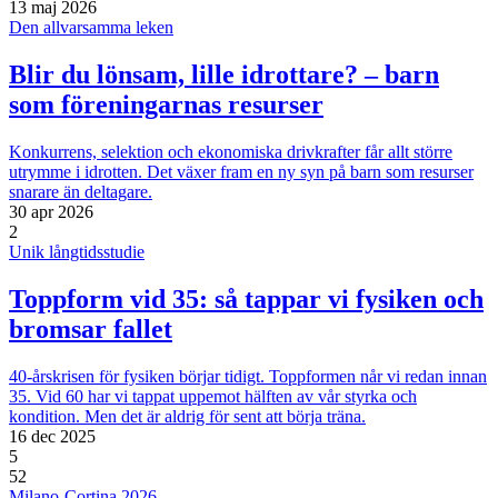
13 maj 2026
Den allvarsamma leken
Blir du lönsam, lille idrottare? – barn
som föreningarnas resurser
Konkurrens, selektion och ekonomiska drivkrafter får allt större
utrymme i idrotten. Det växer fram en ny syn på barn som resurser
snarare än deltagare.
30 apr 2026
2
Unik långtidsstudie
Toppform vid 35: så tappar vi fysiken och
bromsar fallet
40-årskrisen för fysiken börjar tidigt. Toppformen når vi redan innan
35. Vid 60 har vi tappat uppemot hälften av vår styrka och
kondition. Men det är aldrig för sent att börja träna.
16 dec 2025
5
52
Milano-Cortina 2026