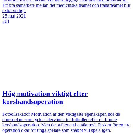
Ett bra samarbete mellan det medicinska teamet och tränarteamet blir
extra viktigt.
25 maj 2021
261
Hög motivation viktigt efter
korsbandsoperation
Fotbollsskador
Motivation är den viktigaste egenskapen hos de
damspelare som lyckas återvända till fotbollen efter en främre
korsbandsoperation. Men det gäller att ha tålamod. Risken för en ny
operation ökar för unga spelare som snabbt vill spela igen.