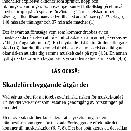
innehåller explosiva aktioner som sprinter, hopp och
riktningsförändringar. Som exempel kan ett fotbollslag på elitnivå
med en trupp på 25 spelare förvänta sig 15 muskelskador per
säsong, vilka tillsammans leder till en skadefrånvaro på 223 dagar,
148 missade träningar och 37 missade matcher (1).
Det är svårt att förutsäga vem som kommer drabbas av en
muskelskada då risken att få en idrottsskada i allmänhet påverkas av
väldigt många faktorer (2). En betydande riskfaktor är dock tidigare
skada (3), har du till exempel drabbats av en muskelskada tidigare
ökar risken att ådra dig samma muskelskada på nytt (4,5). En annan
tydlig riskfaktor är en begränsad styrka i den aktuella muskeln (4,5).
LÄS OCKSÅ:
Skadeförebyggande åtgärder
Vad går att göra för att förebygga/minska risken för muskelskada?
En hel del verkar det som, visar en genomgång av forskningen på
området.
Flera översiktsstudier konstaterar att styrketräning är den
träningsform som ger störst i skadeförebyggande effekt när det
kommer till muskelskador (6, 7, 8). Det bör poängteras att det sällan