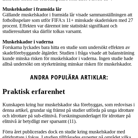
Muskelskador i framsida lår
Gällande muskelskador i framsida lår visade sammanställningen att
fotbollsspelare som utför FIFA:s 11+ minskade skaderisken med 27
procent. Effekten var däremot inte statistiskt signifikant och
studieresultatet ska därför tolkas varsamt.
Muskelskador i vaderna
Forskarna lyckades bara hitta en studie som undersökt effekten av
skadeförebyggande åtgärder. Studien i fråga visade att balansträning
kunde minska risken för muskelskador i vaderna. Ingen studie hade
alltså undersökt om styrketräning minskar risken för muskelskador.
ANDRA POPULÄRA ARTIKLAR:
Praktisk erfarenhet
Kunskapen kring hur muskelskador ska förebyggas, som redovisas i
denna artikel, grundar sig främst på studier utförda på unga idrottare
och idrottare på sub-elitnivå. Forskningsunderlaget för idrottare på
elitnivå är betydligt mer sparsamt (11).
Förra året publicerades dock en studie kring muskelskador med
elitidrottare i fokus. I studien tillfrågades experter på området vilka