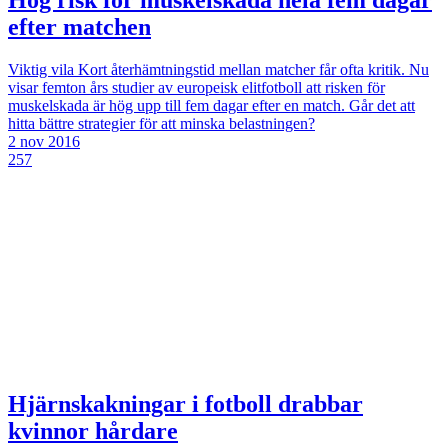
Hög risk för muskelskada hela fem dagar
efter matchen
Viktig vila
Kort återhämtningstid mellan matcher får ofta kritik. Nu
visar femton års studier av europeisk elitfotboll att risken för
muskelskada är hög upp till fem dagar efter en match. Går det att
hitta bättre strategier för att minska belastningen?
2 nov 2016
257
Hjärnskakningar i fotboll drabbar
kvinnor hårdare