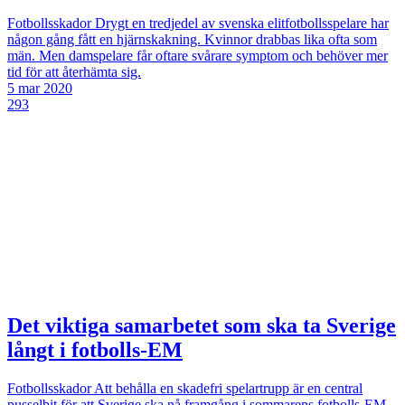
Fotbollsskador
Drygt en tredjedel av svenska elitfotbollsspelare har
någon gång fått en hjärnskakning. Kvinnor drabbas lika ofta som
män. Men damspelare får oftare svårare symptom och behöver mer
tid för att återhämta sig.
5 mar 2020
293
Det viktiga samarbetet som ska ta Sverige
långt i fotbolls-EM
Fotbollsskador
Att behålla en skadefri spelartrupp är en central
pusselbit för att Sverige ska nå framgång i sommarens fotbolls-EM.