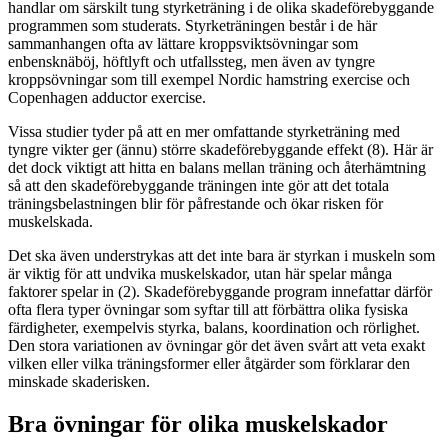
handlar om särskilt tung styrketräning i de olika skadeförebyggande
programmen som studerats. Styrketräningen består i de här
sammanhangen ofta av lättare kroppsviktsövningar som
enbensknäböj, höftlyft och utfallssteg, men även av tyngre
kroppsövningar som till exempel Nordic hamstring exercise och
Copenhagen adductor exercise.
Vissa studier tyder på att en mer omfattande styrketräning med
tyngre vikter ger (ännu) större skadeförebyggande effekt (8). Här är
det dock viktigt att hitta en balans mellan träning och återhämtning
så att den skadeförebyggande träningen inte gör att det totala
träningsbelastningen blir för påfrestande och ökar risken för
muskelskada.
Det ska även understrykas att det inte bara är styrkan i muskeln som
är viktig för att undvika muskelskador, utan här spelar många
faktorer spelar in (2). Skadeförebyggande program innefattar därför
ofta flera typer övningar som syftar till att förbättra olika fysiska
färdigheter, exempelvis styrka, balans, koordination och rörlighet.
Den stora variationen av övningar gör det även svårt att veta exakt
vilken eller vilka träningsformer eller åtgärder som förklarar den
minskade skaderisken.
Bra övningar för olika muskelskador