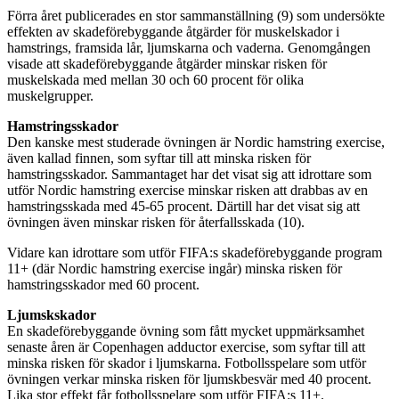
Förra året publicerades en stor sammanställning (9) som undersökte
effekten av skadeförebyggande åtgärder för muskelskador i
hamstrings, framsida lår, ljumskarna och vaderna. Genomgången
visade att skadeförebyggande åtgärder minskar risken för
muskelskada med mellan 30 och 60 procent för olika
muskelgrupper.
Hamstringsskador
Den kanske mest studerade övningen är Nordic hamstring exercise,
även kallad finnen, som syftar till att minska risken för
hamstringsskador. Sammantaget har det visat sig att idrottare som
utför Nordic hamstring exercise minskar risken att drabbas av en
hamstringsskada med 45-65 procent. Därtill har det visat sig att
övningen även minskar risken för återfallsskada (10).
Vidare kan idrottare som utför FIFA:s skadeförebyggande program
11+ (där Nordic hamstring exercise ingår) minska risken för
hamstringsskador med 60 procent.
Ljumskskador
En skadeförebyggande övning som fått mycket uppmärksamhet
senaste åren är Copenhagen adductor exercise, som syftar till att
minska risken för skador i ljumskarna. Fotbollsspelare som utför
övningen verkar minska risken för ljumskbesvär med 40 procent.
Lika stor effekt får fotbollsspelare som utför FIFA:s 11+.