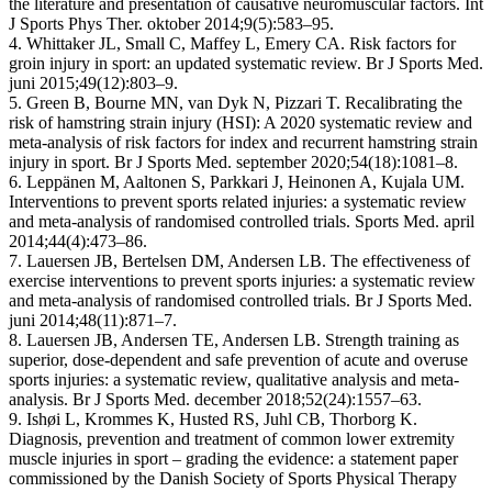
the literature and presentation of causative neuromuscular factors. Int
J Sports Phys Ther. oktober 2014;9(5):583–95.
4. Whittaker JL, Small C, Maffey L, Emery CA. Risk factors for
groin injury in sport: an updated systematic review. Br J Sports Med.
juni 2015;49(12):803–9.
5. Green B, Bourne MN, van Dyk N, Pizzari T. Recalibrating the
risk of hamstring strain injury (HSI): A 2020 systematic review and
meta-analysis of risk factors for index and recurrent hamstring strain
injury in sport. Br J Sports Med. september 2020;54(18):1081–8.
6. Leppänen M, Aaltonen S, Parkkari J, Heinonen A, Kujala UM.
Interventions to prevent sports related injuries: a systematic review
and meta-analysis of randomised controlled trials. Sports Med. april
2014;44(4):473–86.
7. Lauersen JB, Bertelsen DM, Andersen LB. The effectiveness of
exercise interventions to prevent sports injuries: a systematic review
and meta-analysis of randomised controlled trials. Br J Sports Med.
juni 2014;48(11):871–7.
8. Lauersen JB, Andersen TE, Andersen LB. Strength training as
superior, dose-dependent and safe prevention of acute and overuse
sports injuries: a systematic review, qualitative analysis and meta-
analysis. Br J Sports Med. december 2018;52(24):1557–63.
9. Ishøi L, Krommes K, Husted RS, Juhl CB, Thorborg K.
Diagnosis, prevention and treatment of common lower extremity
muscle injuries in sport – grading the evidence: a statement paper
commissioned by the Danish Society of Sports Physical Therapy