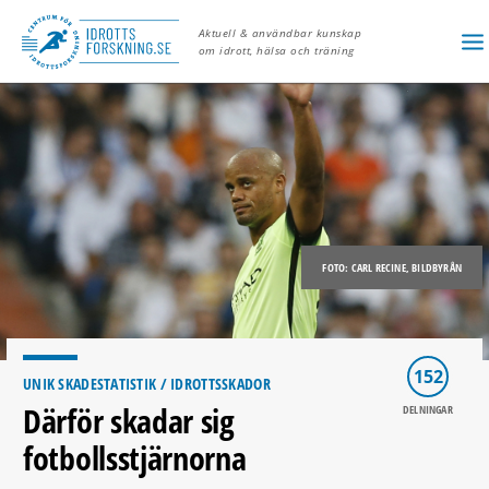
Aktuell & användbar kunskap
om idrott, hälsa och träning
FOTO: CARL RECINE, BILDBYRÅN
152
UNIK SKADESTATISTIK
/ IDROTTSSKADOR
Därför skadar sig
DELNINGAR
fotbollsstjärnorna