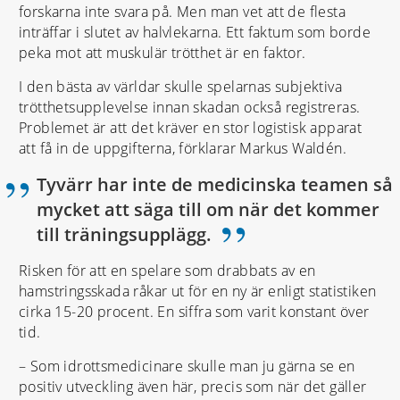
forskarna inte svara på. Men man vet att de flesta
Sverige
inträffar i slutet av halvlekarna. Ett faktum som borde
Albin Ekdahl, Hamburg – rygg
peka mot att muskulär trötthet är en faktor.
I den bästa av världar skulle spelarnas subjektiva
trötthetsupplevelse innan skadan också registreras.
Problemet är att det kräver en stor logistisk apparat
att få in de uppgifterna, förklarar Markus Waldén.
Tyvärr har inte de medicinska teamen så
mycket att säga till om när det kommer
”
till träningsupplägg.
Risken för att en spelare som drabbats av en
hamstringsskada råkar ut för en ny är enligt statistiken
cirka 15-20 procent. En siffra som varit konstant över
tid.
– Som idrottsmedicinare skulle man ju gärna se en
positiv utveckling även här, precis som när det gäller