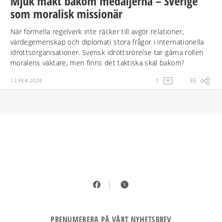
Mjuk makt bakom medaljerna – Sverige
som moralisk missionär
När formella regelverk inte räcker till avgör relationer,
värdegemenskap och diplomati stora frågor i internationella
idrottsorganisationer. Svensk idrottsrörelse tar gärna rollen
moralens väktare, men finns det taktiska skäl bakom?
1
35
12 FEB 2026
PRENUMERERA PÅ VÅRT NYHETSBREV