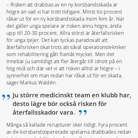
– Risken att drabbas av en ny korsbandsskada är
högre än vad vi har trott tidigare. Minst tio procent
råkar ut för en ny korsbandsskada inom fem år. När
det gäller unga spelare är risken ännu högre, ända
upp till 20-30 procent. Allra störst är återfallsrisken
för unga tjejer. Det kan tyckas paradoxalt att
återfallsrisken ökat trots att såväl operationstekniker
som rehabilitering gått framåt mycket. Men det
innebär ju samtidigt att fler återgår till idrott på en
hög nivå och där vet vi att risken alltid är högre – i
synnerhet om man redan har råkat ut för en skada,
säger Markus Waldén.
Ju större medicinskt team en klubb har,
desto lägre bör också risken för
”
återfallsskador vara.
Många så kallade rerupturer sker tidigt. Fyra procent
av de korsbandsopererade spelarna drabbades redan