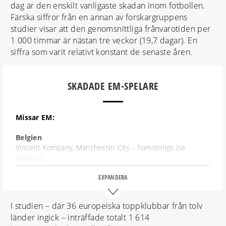
dag är den enskilt vanligaste skadan inom fotbollen.
Färska siffror från en annan av forskargruppens
studier visar att den genomsnittliga frånvarotiden per
1 000 timmar är nästan tre veckor (19,7 dagar). En
siffra som varit relativt konstant de senaste åren.
SKADADE EM-SPELARE
Missar EM:
Belgien
Vincent Kompany, Manchester City – hamstrings (se
toppbild)
Irland
EXPANDERA
Harry Arter, Bournemouth – ljumske
I studien – där 36 europeiska toppklubbar från tolv
Italien
länder ingick – inträffade totalt 1 614
Marco Veratti, Paris SG – ljumske