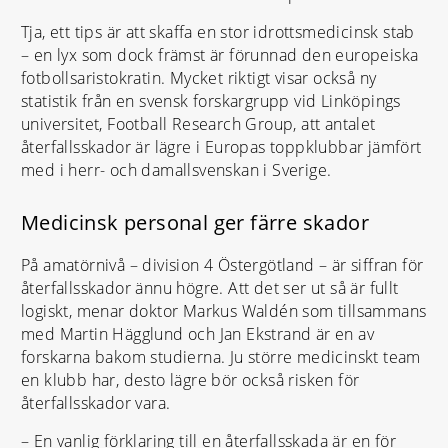
Tja, ett tips är att skaffa en stor idrottsmedicinsk stab
– en lyx som dock främst är förunnad den europeiska
fotbollsaristokratin. Mycket riktigt visar också ny
statistik från en svensk forskargrupp vid Linköpings
universitet, Football Research Group, att antalet
återfallsskador är lägre i Europas toppklubbar jämfört
med i herr- och damallsvenskan i Sverige.
Medicinsk personal ger färre skador
På amatörnivå – division 4 Östergötland – är siffran för
återfallsskador ännu högre. Att det ser ut så är fullt
logiskt, menar doktor Markus Waldén som tillsammans
med Martin Hägglund och Jan Ekstrand är en av
forskarna bakom studierna. Ju större medicinskt team
en klubb har, desto lägre bör också risken för
återfallsskador vara.
– En vanlig förklaring till en återfallsskada är en för