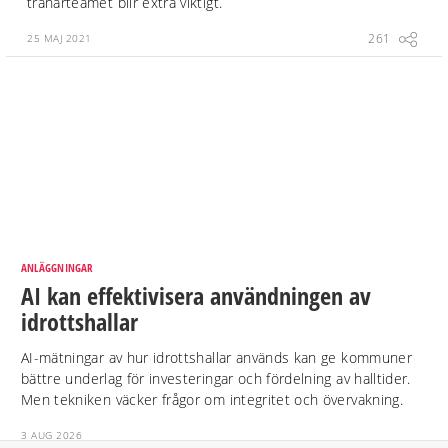
tränarteamet blir extra viktigt.
261
25 MAJ 2021
ANLÄGGNINGAR
AI kan effektivisera användningen av
idrottshallar
AI-mätningar av hur idrottshallar används kan ge kommuner
bättre underlag för investeringar och fördelning av halltider.
Men tekniken väcker frågor om integritet och övervakning.
3 AUG 2026