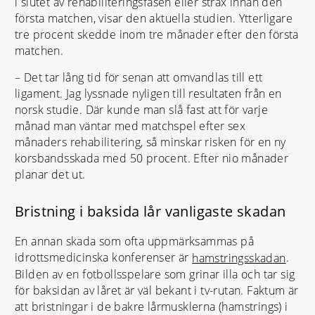
i slutet av rehabiliteringsfasen eller strax innan den
första matchen, visar den aktuella studien. Ytterligare
tre procent skedde inom tre månader efter den första
matchen.
– Det tar lång tid för senan att omvandlas till ett
ligament. Jag lyssnade nyligen till resultaten från en
norsk studie. Där kunde man slå fast att för varje
månad man väntar med matchspel efter sex
månaders rehabilitering, så minskar risken för en ny
korsbandsskada med 50 procent. Efter nio månader
planar det ut.
Bristning i baksida lår vanligaste skadan
En annan skada som ofta uppmärksammas på
idrottsmedicinska konferenser är
.
hamstringsskadan
Bilden av en fotbollsspelare som grinar illa och tar sig
för baksidan av låret är väl bekant i tv-rutan. Faktum är
att bristningar i de bakre lårmusklerna (hamstrings) i