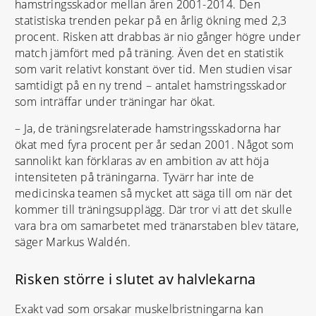
hamstringsskador mellan åren 2001-2014. Den
Claudio Marchisio, Juventus – knä
statistiska trenden pekar på en årlig ökning med 2,3
Frankrike
procent. Risken att drabbas är nio gånger högre under
Jeremy Mathieu, FC Barcelona – vad
match jämfört med på träning. Även det en statistik
Raphael Varanne, Real Madrid – ljumske
som varit relativt konstant över tid. Men studien visar
samtidigt på en ny trend – antalet hamstringsskador
Spanien
som inträffar under träningar har ökat.
Dani Carvajal, Real Madrid – ljumske
– Ja, de träningsrelaterade hamstringsskadorna har
England
ökat med fyra procent per år sedan 2001. Något som
Alex Oxlade Chamberlain, Arsenal – knä
Danny Wellbeck, Arsenal – knä
sannolikt kan förklaras av en ambition av att höja
intensiteten på träningarna. Tyvärr har inte de
Tyskland
medicinska teamen så mycket att säga till om när det
Marco Reus, Borussia Dortmund – ljumske
kommer till träningsupplägg. Där tror vi att det skulle
vara bra om samarbetet med tränarstaben blev tätare,
säger Markus Waldén.
Osäker till spel:
Risken större i slutet av halvlekarna
Irland
Robbie Keane, Los Angeles Galaxy – vad
Exakt vad som orsakar muskelbristningarna kan