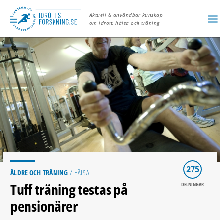
Aktuell & användbar kunskap
om idrott, hälsa och träning
275
ÄLDRE OCH TRÄNING
/ HÄLSA
Tuff träning testas på
DELNINGAR
pensionärer