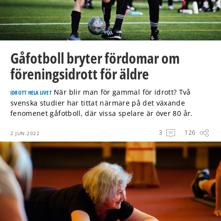
Gåfotboll bryter fördomar om
föreningsidrott för äldre
När blir man för gammal för idrott? Två
IDROTT HELA LIVET
svenska studier har tittat närmare på det växande
fenomenet gåfotboll, där vissa spelare är över 80 år.
3
126
2 JUN 2022