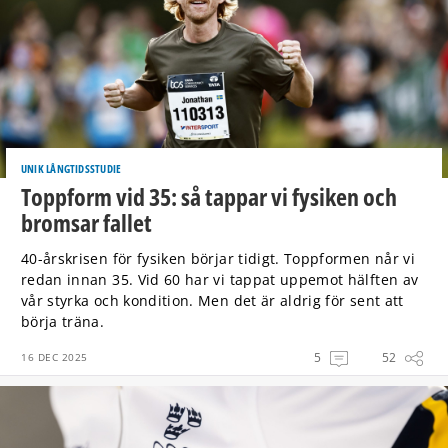
UNIK LÅNGTIDSSTUDIE
Toppform vid 35: så tappar vi fysiken och
bromsar fallet
40-årskrisen för fysiken börjar tidigt. Toppformen når vi
redan innan 35. Vid 60 har vi tappat uppemot hälften av
vår styrka och kondition. Men det är aldrig för sent att
börja träna.
5
52
16 DEC 2025