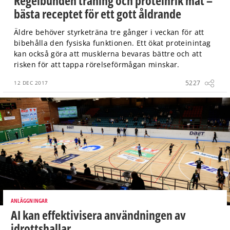
Regelbunden träning och proteinrik mat –
bästa receptet för ett gott åldrande
Äldre behöver styrketräna tre gånger i veckan för att
bibehålla den fysiska funktionen. Ett ökat proteinintag
kan också göra att musklerna bevaras bättre och att
risken för att tappa rörelseförmågan minskar.
5227
12 DEC 2017
ANLÄGGNINGAR
AI kan effektivisera användningen av
idrottshallar