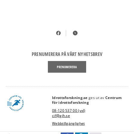
PRENUMERERA PÅ VÅRT NYHETSBREV
PRENUMERERA
Idrottsforskning.se
ges ut av
Centrum
link
för idrottsforskning
08-120 537 00 (vxl)
cif@gih.se
Webbtillgänglighet