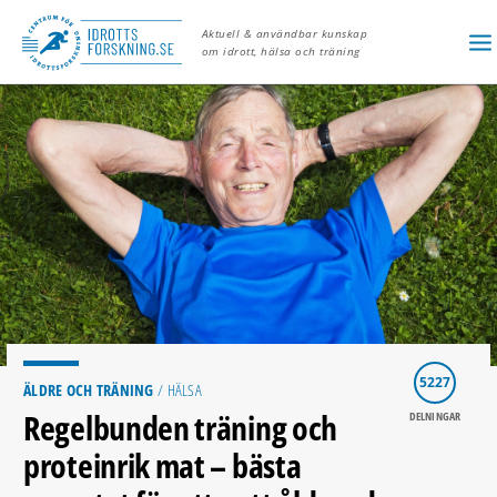
Aktuell & användbar kunskap
om idrott, hälsa och träning
5227
ÄLDRE OCH TRÄNING
/ HÄLSA
Regelbunden träning och
DELNINGAR
proteinrik mat – bästa