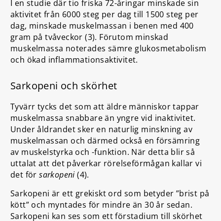
I en studie där tio friska 72-åringar minskade sin
aktivitet från 6000 steg per dag till 1500 steg per
dag, minskade muskelmassan i benen med 400
gram på tvåveckor (3). Förutom minskad
muskelmassa noterades sämre glukosmetabolism
och ökad inflammationsaktivitet.
Sarkopeni och skörhet
Tyvärr tycks det som att äldre människor tappar
muskelmassa snabbare än yngre vid inaktivitet.
Under åldrandet sker en naturlig minskning av
muskelmassan och därmed också en försämring
av muskelstyrka och -funktion. När detta blir så
uttalat att det påverkar rörelseförmågan kallar vi
det för
sarkopeni
(4).
Sarkopeni är ett grekiskt ord som betyder ”brist på
kött” och myntades för mindre än 30 år sedan.
Sarkopeni kan ses som ett förstadium till skörhet