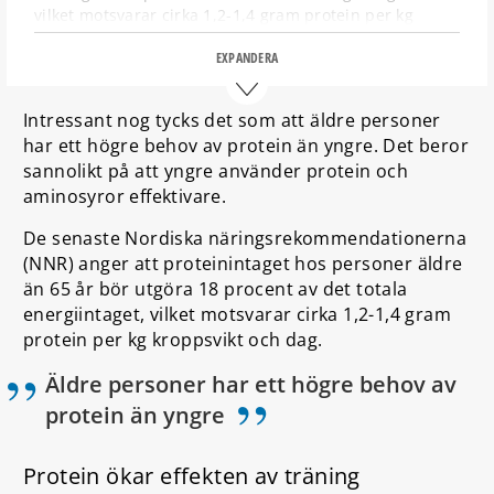
vilket motsvarar cirka 1,2-1,4 gram protein per kg
kroppsvikt och dag.
EXPANDERA
Kött, ägg och mjölkprodukter är proteinrika livsmedel,
men det vara klokt att byta en del av de animaliska
Intressant nog tycks det som att äldre personer
livsmedlen mot proteinrika vegetabiliska produkter
har ett högre behov av protein än yngre. Det beror
som linser, ärtor och böner.
sannolikt på att yngre använder protein och
Hälsosam mat för äldre är det som ibland kallas
aminosyror effektivare.
medelhavslik kost
, vilket är kost rik på grönsaker,
baljväxter, frukt, ljust kött/fågel, olivolja, frön och
De senaste Nordiska näringsrekommendationerna
nötter.
(NNR) anger att proteinintaget hos personer äldre
än 65 år bör utgöra 18 procent av det totala
Även kosttillägg med fokus på protein, D-vitamin och
energiintaget, vilket motsvarar cirka 1,2-1,4 gram
essentiella fettsyror kan vara värdefulla för äldre.
protein per kg kroppsvikt och dag.
Äldre personer har ett högre behov av
”
protein än yngre
Protein ökar effekten av träning