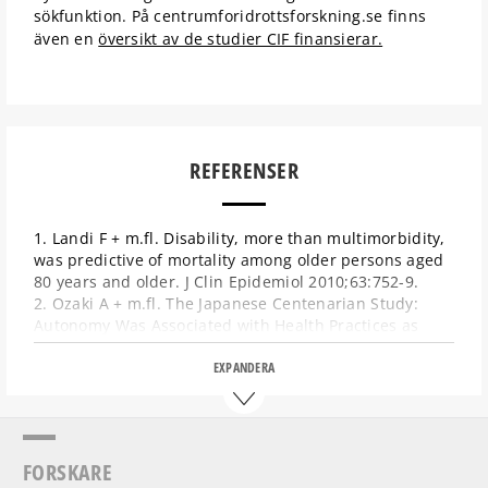
sökfunktion. På centrumforidrottsforskning.se finns
även en
översikt av de studier CIF finansierar.
REFERENSER
1. Landi F + m.fl. Disability, more than multimorbidity,
was predictive of mortality among older persons aged
80 years and older. J Clin Epidemiol 2010;63:752-9.
2. Ozaki A + m.fl. The Japanese Centenarian Study:
Autonomy Was Associated with Health Practices as
Well as Physical Status. J Am Geriatr Soc 55:95–101,
2007
EXPANDERA
3. Breen L + m.fl. Two Weeks of Reduced Activity
Decreases Leg Lean Mass and Induces “Anabolic
Resistance” of Myofibrillar Protein Synthesis in Healthy
Elderly. J Clin Endocrinol Metab 2013;98:2604–2612.
FORSKARE
4. Rosenberg IH. Sarcopenia: origins and clinical