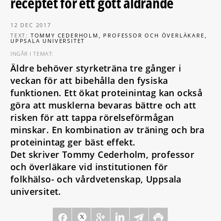
receptet för ett gott åldrande
12 DEC 2017
TEXT:
TOMMY CEDERHOLM, PROFESSOR OCH ÖVERLÄKARE,
UPPSALA UNIVERSITET
INGÅR I TEMAT:
Äldre behöver styrketräna tre gånger i
veckan för att bibehålla den fysiska
funktionen. Ett ökat proteinintag kan också
göra att musklerna bevaras bättre och att
risken för att tappa rörelseförmågan
minskar. En kombination av träning och bra
proteinintag ger bäst effekt.
Det skriver Tommy Cederholm, professor
och överläkare vid institutionen för
folkhälso- och vårdvetenskap, Uppsala
universitet.