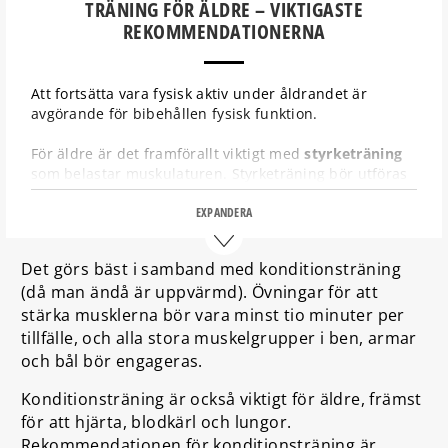
TRÄNING FÖR ÄLDRE – VIKTIGASTE
REKOMMENDATIONERNA
Att fortsätta vara fysisk aktiv under åldrandet är
avgörande för bibehållen fysisk funktion.
För äldre är det framförallt viktigt med
styrketräning
som belastar muskulaturen. Styrketräning bör utföras
åtminstone tre gånger per vecka. Övningar för att
stärka musklerna bör vara minst tio minuter per
EXPANDERA
tillfälle, och alla stora muskelgrupper i ben, armar och
bål bör engageras.
Det görs bäst i samband med konditionsträning
(då man ändå är uppvärmd). Övningar för att
Konditionsträning är också viktigt för äldre.
stärka musklerna bör vara minst tio minuter per
Rekommendationen för
konditionsträning
är måttlig
intensitet 150 minuter per vecka, eller med
tillfälle, och alla stora muskelgrupper i ben, armar
ansträngande intensitet 75 minuter per vecka.
och bål bör engageras.
Konditionsträning är också viktigt för äldre, främst
för att hjärta, blodkärl och lungor.
Rekommendationen för konditionsträning är