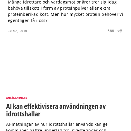
Många idrottare och vardagsmotionärer tror sig idag
behöva tillskott i form av proteinpulver eller extra
proteinberikad kost. Men hur mycket protein behöver vi
egentligen få i oss?
588
30 MAJ 2018
ANLÄGGNINGAR
AI kan effektivisera användningen av
idrottshallar
AI-mätningar av hur idrottshallar används kan ge
kommuner bättre underlag för investeringar och