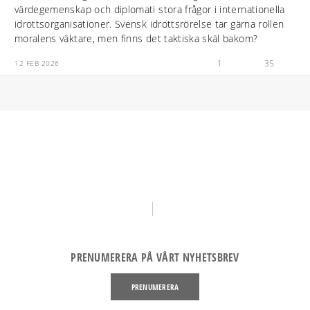
värdegemenskap och diplomati stora frågor i internationella
idrottsorganisationer. Svensk idrottsrörelse tar gärna rollen
moralens väktare, men finns det taktiska skäl bakom?
1
35
12 FEB 2026
PRENUMERERA PÅ VÅRT NYHETSBREV
PRENUMERERA