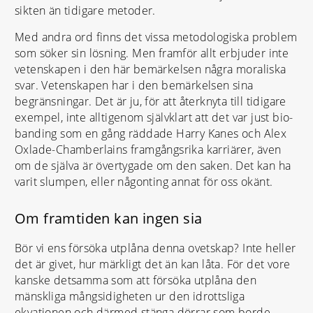
sikten än tidigare metoder.
Med andra ord finns det vissa metodologiska problem
som söker sin lösning. Men framför allt erbjuder inte
vetenskapen i den här bemärkelsen några moraliska
svar. Vetenskapen har i den bemärkelsen sina
begränsningar. Det är ju, för att återknyta till tidigare
exempel, inte alltigenom självklart att det var just bio-
banding som en gång räddade Harry Kanes och Alex
Oxlade-Chamberlains framgångsrika karriärer, även
om de själva är övertygade om den saken. Det kan ha
varit slumpen, eller någonting annat för oss okänt.
Om framtiden kan ingen sia
Bör vi ens försöka utplåna denna ovetskap? Inte heller
det är givet, hur märkligt det än kan låta. För det vore
kanske detsamma som att försöka utplåna den
mänskliga mångsidigheten ur den idrottsliga
ekvationen och därmed stänga dörrar som borde