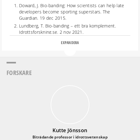
Doward, J. Bio-banding: How scientists can help late
developers become sporting superstars. The
Guardian. 19 dec 2015.
Lundberg, T. Bio-banding – ett bra komplement.
Idrottsforskning.se. 2 nov 2021.
Malina, RM et al. Bio-banding in Youth Sports:
EXPANDERA
Background, Concept, and Application. Sports
Medicine (2019) 49: 1671–1685.
Feinberg, J. The Child’s Right to an Open Future.
Freedom and Fulfillment – Philosophical Essays. 1992.
FORSKARE
76–98.
Dixon, N. Sport, Parental Autonomy, and Children’s
Right to an Open Future. Journal of the Philosophy of
Sport. 2007.
Kutte Jönsson
Biträdande professor i idrottsvetenskap