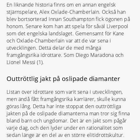
En liknande historia finns om en annan engelsk
stjärnspelare, Alex Oxlade-Chamberlain. Också han
blev bortsorterad innan Southampton fick ögonen på
honom. Senare kom han att spela för såväl Liverpool
som det engelska landslaget. Gemensamt för Kane
och Oxlade-Chamberlain var att de var sena i
utvecklingen. Detta delar de med många
framgångsrika idrottare. Som Diego Maradona och
Lionel Messi (1).
Outtröttlig jakt på oslipade diamanter
Listan över idrottare som varit sena i utvecklingen,
men ändå fått framgångsrika karriärer, skulle kunna
göras lång. Detta har inte stoppat den outtröttliga
jakten på de oslipade diamanterna man tror sig finna
bland barn och ungdomar. Det är en jakt som pågår
varje dag, och den lyder under en rationalitet som
sedan länge är en del av en större elitidrottskultur.