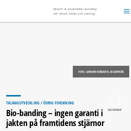
Aktuell & användbar kunskap
om idrott, hälsa och träning
FOTO: LENNART MÅNSSON, BILDBYRÅN
TALANGUTVECKLING
/ ÖVRIG FORSKNING
Bio-banding – ingen garanti i
DELNINGAR
jakten på framtidens stjärnor