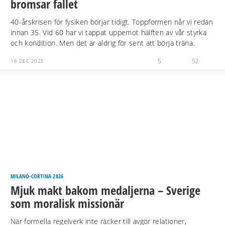
bromsar fallet
40-årskrisen för fysiken börjar tidigt. Toppformen når vi redan
innan 35. Vid 60 har vi tappat uppemot hälften av vår styrka
och kondition. Men det är aldrig för sent att börja träna.
5
52
16 DEC 2025
MILANO-CORTINA 2026
Mjuk makt bakom medaljerna – Sverige
som moralisk missionär
När formella regelverk inte räcker till avgör relationer,