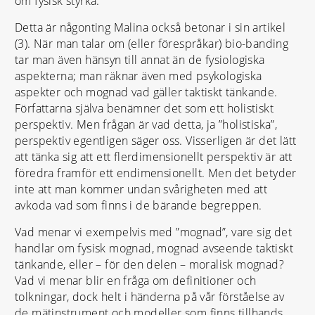
om fysisk styrka.
Detta är någonting Malina också betonar i sin artikel
(3). När man talar om (eller förespråkar) bio-banding
tar man även hänsyn till annat än de fysiologiska
aspekterna; man räknar även med psykologiska
aspekter och mognad vad gäller taktiskt tänkande.
Författarna själva benämner det som ett holistiskt
perspektiv. Men frågan är vad detta, ja ”holistiska”,
perspektiv egentligen säger oss. Visserligen är det lätt
att tänka sig att ett flerdimensionellt perspektiv är att
föredra framför ett endimensionellt. Men det betyder
inte att man kommer undan svårigheten med att
avkoda vad som finns i de bärande begreppen.
Vad menar vi exempelvis med ”mognad”, vare sig det
handlar om fysisk mognad, mognad avseende taktiskt
tänkande, eller – för den delen – moralisk mognad?
Vad vi menar blir en fråga om definitioner och
tolkningar, dock helt i händerna på vår förståelse av
de mätinstrument och modeller som finns tillhands.