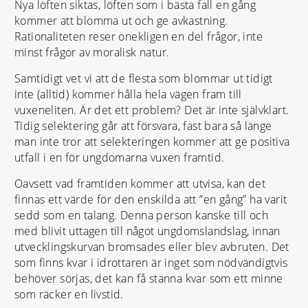
Nya löften siktas, löften som i bästa fall en gång
kommer att blomma ut och ge avkastning.
Rationaliteten reser onekligen en del frågor, inte
minst frågor av moralisk natur.
Samtidigt vet vi att de flesta som blommar ut tidigt
inte (alltid) kommer hålla hela vägen fram till
vuxeneliten. Är det ett problem? Det är inte självklart.
Tidig selektering går att försvara, fast bara så länge
man inte tror att selekteringen kommer att ge positiva
utfall i en för ungdomarna vuxen framtid.
Oavsett vad framtiden kommer att utvisa, kan det
finnas ett värde för den enskilda att ”en gång” ha varit
sedd som en talang. Denna person kanske till och
med blivit uttagen till något ungdomslandslag, innan
utvecklingskurvan bromsades eller blev avbruten. Det
som finns kvar i idrottaren är inget som nödvändigtvis
behöver sörjas, det kan få stanna kvar som ett minne
som räcker en livstid.