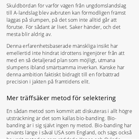
Skuldbördan för varför vägen från ungdomslandslag
till A-landslag blev avbruten kan förmodligen främst
läggas på slumpen, på det som inte alltid går att
förutse. För sådant är livet. Saker händer, och det
mesta blir aldrig av.
Denna erfarenhetsbaserade mänskliga insikt har
emellertid inte hindrat idrottens ingenjörer från att
med en så detaljerad plan som möjligt, utmana
slumpens ibland smärtsamma inverkan. Kanske har
denna ambition faktiskt bidragit till en förbättrad
precision i jakten på framtidens elit.
Mer träffsäker metod för selektering
En sådan metod som kommit att diskuteras i allt högre
utsträckning är det som kallas bio-banding. Bio-
banding är i sig självt ingen ny metod. Bio-banding har
använts länge i såväl USA som England, och sägs också