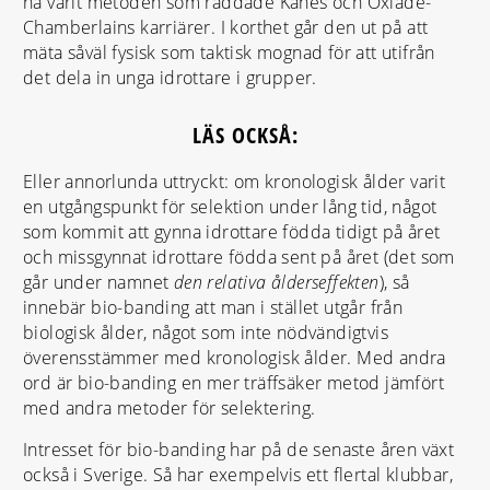
ha varit metoden som räddade Kanes och Oxlade-
Chamberlains karriärer. I korthet går den ut på att
mäta såväl fysisk som taktisk mognad för att utifrån
det dela in unga idrottare i grupper.
LÄS OCKSÅ:
Eller annorlunda uttryckt: om kronologisk ålder varit
en utgångspunkt för selektion under lång tid, något
som kommit att gynna idrottare födda tidigt på året
och missgynnat idrottare födda sent på året (det som
går under namnet
den relativa ålderseffekten
), så
innebär bio-banding att man i stället utgår från
biologisk ålder, något som inte nödvändigtvis
överensstämmer med kronologisk ålder. Med andra
ord är bio-banding en mer träffsäker metod jämfört
med andra metoder för selektering.
Intresset för bio-banding har på de senaste åren växt
också i Sverige. Så har exempelvis ett flertal klubbar,