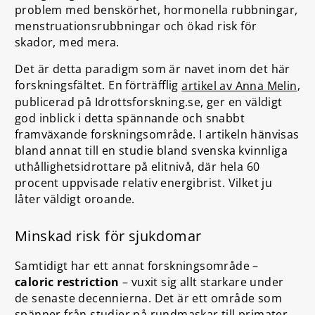
problem med benskörhet, hormonella rubbningar,
menstruationsrubbningar och ökad risk för
skador, med mera.
Det är detta paradigm som är navet inom det här
forskningsfältet. En förträfflig
,
artikel av Anna Melin
publicerad på Idrottsforskning.se, ger en väldigt
god inblick i detta spännande och snabbt
framväxande forskningsområde. I artikeln hänvisas
bland annat till en studie bland svenska kvinnliga
uthållighetsidrottare på elitnivå, där hela 60
procent uppvisade relativ energibrist. Vilket ju
låter väldigt oroande.
Minskad risk för sjukdomar
Samtidigt har ett annat forskningsområde –
caloric restriction
– vuxit sig allt starkare under
de senaste decennierna. Det är ett område som
spänner från studier på rundmaskar till primater