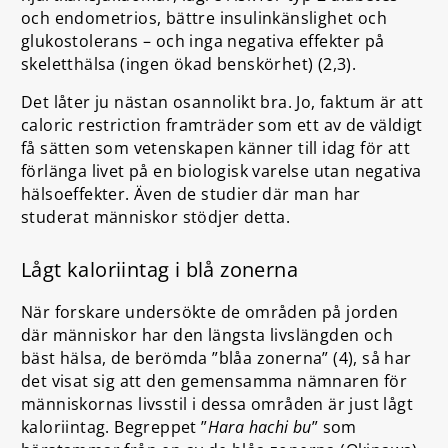
och endometrios, bättre insulinkänslighet och
glukostolerans – och inga negativa effekter på
skeletthälsa (ingen ökad benskörhet) (2,3).
Det låter ju nästan osannolikt bra. Jo, faktum är att
caloric restriction framträder som ett av de väldigt
få sätten som vetenskapen känner till idag för att
förlänga livet på en biologisk varelse utan negativa
hälsoeffekter. Även de studier där man har
studerat människor stödjer detta.
Lågt kaloriintag i blå zonerna
När forskare undersökte de områden på jorden
där människor har den längsta livslängden och
bäst hälsa, de berömda ”blåa zonerna” (4), så har
det visat sig att den gemensamma nämnaren för
människornas livsstil i dessa områden är just lågt
kaloriintag. Begreppet ”
Hara hachi bu
” som