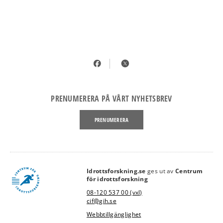
PRENUMERERA PÅ VÅRT NYHETSBREV
PRENUMERERA
Idrottsforskning.se
ges ut av
Centrum
link
för idrottsforskning
08-120 537 00 (vxl)
cif@gih.se
Webbtillgänglighet