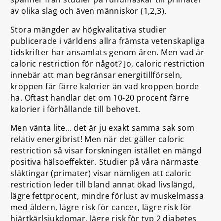
av olika slag och även människor (1,2,3).
Stora mängder av högkvalitativa studier
publicerade i världens allra främsta vetenskapliga
tidskrifter har ansamlats genom åren. Men vad är
caloric restriction för något? Jo, caloric restriction
innebär att man begränsar energitillförseln,
kroppen får färre kalorier än vad kroppen borde
ha. Oftast handlar det om 10-20 procent färre
kalorier i förhållande till behovet.
Men vänta lite… det är ju exakt samma sak som
relativ energibrist! Men när det gäller caloric
restriction så visar forskningen istället en mängd
positiva hälsoeffekter. Studier på våra närmaste
släktingar (primater) visar nämligen att caloric
restriction leder till bland annat ökad livslängd,
lägre fettprocent, mindre förlust av muskelmassa
med åldern, lägre risk för cancer, lägre risk för
hjärtkärlsjukdomar, lägre risk för typ 2 diabetes