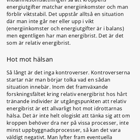
energitillgänglighet för normal fysiologisk funktion
energiutgifter matchar energiinkomster och man
med ökad risk för ohälsa, skador och nedsatt
förblir viktstabil. Det uppstår alltså en situation
prestation.
där man inte går ner eller upp i vikt
(energiinkomster och energiutgifter är i balans)
Källa:
Idrottsforskning.se
men egentligen har man energibrist. Det är det
som är relativ energibrist.
Hot mot hälsan
Så långt är det inga kontroverser. Kontroverserna
startar när man börjar tolka vad en sådan
situation innebär. Inom det framväxande
forskningsfältet kring relativ energibrist hos hårt
tränande individer är utgångspunkten att relativ
energibrist är ett allvarligt hot mot idrottarnas
hälsa. Det är inte helt ologiskt att tänka sig att om
kroppen behöver dra ner på vissa processer, inte
minst uppbyggnadsprocesser, så kan det vara
väldigt negativt. Man lyfter fram eventuella