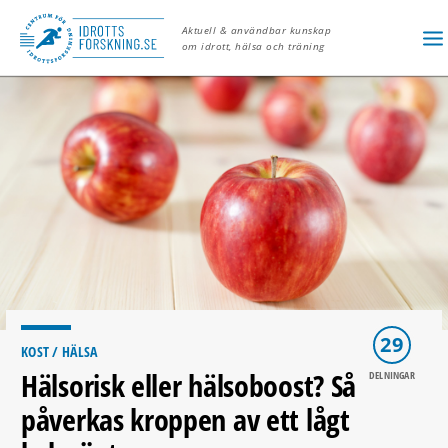
Aktuell & användbar kunskap
om idrott, hälsa och träning
29
KOST
/ HÄLSA
Hälsorisk eller hälsoboost? Så
DELNINGAR
påverkas kroppen av ett lågt