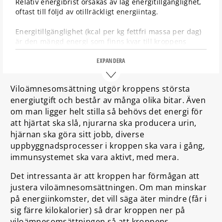
Relativ energibrist orsakas av låg energitillgänglighet,
oftast till följd av otillräckligt energiintag.
Energitillgänglighet (kcal per kg fettfri massa per dag)
är den mängd energi som finns kvar till kroppens
grundläggande fysiologiska processer när den mängd
energi som använts under träning dras bort från
EXPANDERA
energiintaget.
Viloämnesomsättning utgör kroppens största
Låg energitillgänglighet medför ett katabolt
energiutgift och består av många olika bitar. Även
(nedbrytande) tillstånd, där kroppen kompenserar det
om man ligger helt stilla så behövs det energi för
otillräckliga energiintaget genom att bryta ner muskel-
och fettväv för att tillgodose substrat till träning och
att hjärtat ska slå, njurarna ska producera urin,
fysiologiska processer.
hjärnan ska göra sitt jobb, diverse
uppbyggnadsprocesser i kroppen ska vara i gång,
Vid låg energitillgänglighet under en längre period
immunsystemet ska vara aktivt, med mera.
regleras viloämnesomsättningen och grundläggande
fysiologiska processer såsom produktion av
Det intressanta är att kroppen har förmågan att
könshormoner ned.
justera viloämnesomsättningen. Om man minskar
på energiinkomster, det vill säga äter mindre (får i
Det medför att energibalansen återupprättas på en
sig färre kilokalorier) så drar kroppen ner på
lägre nivå, vilket betyder att idrottare kan vara
viktstabila/ha normalvikt, men samtidigt ha för låg
viloämnesomsättningen så att kroppens