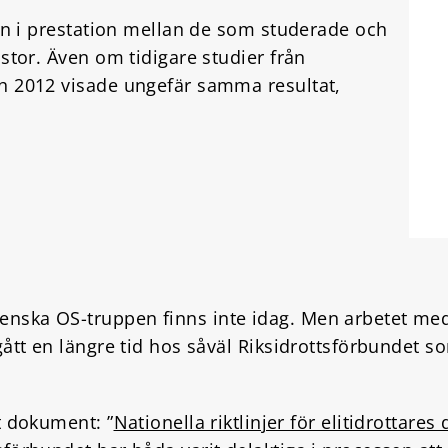
den i prestation mellan de som studerade och
 stor. Även om tidigare studier från
ch 2012 visade ungefär samma resultat,
nska OS-truppen finns inte idag. Men arbetet med
gått en längre tid hos såväl Riksidrottsförbundet s
t dokument: ”
Nationella riktlinjer för elitidrottares