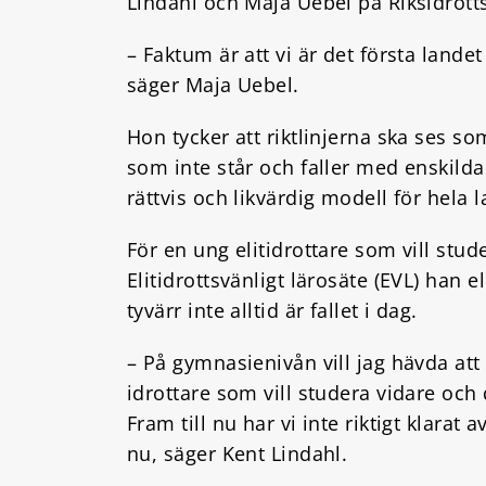
Lindahl och Maja Uebel på Riksidrott
– Faktum är att vi är det första lande
säger Maja Uebel.
Hon tycker att riktlinjerna ska ses s
som inte står och faller med enskilda
rättvis och likvärdig modell för hela l
För en ung elitidrottare som vill stude
Elitidrottsvänligt lärosäte (EVL) han 
tyvärr inte alltid är fallet i dag.
– På gymnasienivån vill jag hävda att
idrottare som vill studera vidare oc
Fram till nu har vi inte riktigt klarat
nu, säger Kent Lindahl.