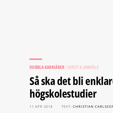
DUBBLA KARRIÄRER
/ IDROTT & SAMHÄLLE
Så ska det bli enkla
högskolestudier
11 APR 2018
TEXT:
CHRISTIAN CARLSSO