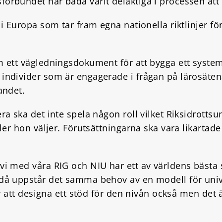
sförbundet har båda varit delaktiga i processen at
t i Europa som tar fram egna nationella riktlinjer fö
om ett vägledningsdokument för att bygga ett system
 individer som är engagerade i frågan på lärosäten
andet.
ra ska det inte spela någon roll vilket Riksidrottsuni
eller hon väljer. Förutsättningarna ska vara likarta
 vi med våra RIG och NIU har ett av världens bästa s
h då uppstår det samma behov av en modell för uni
 av att designa ett stöd för den nivån också men det 