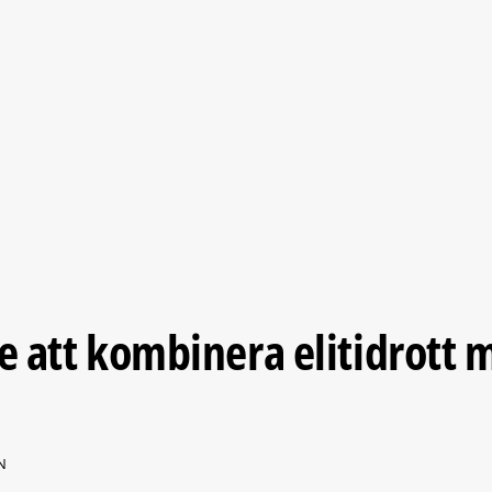
re att kombinera elitidrott 
N