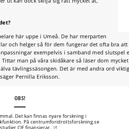
 ut kan dock skilja sig rätt mycket åt,
det?
spelare här uppe i Umeå. De har merparten
lar och helger så för dem fungerar det ofta bra at
a anpassningar exempelvis i samband med slutspel 
 Tittar man på våra skidåkare så läser dom mycket
 själva tävlingssäsongen. Det är med andra ord vikt
, säger Pernilla Eriksson.
OBS!
ammal. Det kan finnas nyare forskning i
kfunktion. På centrumforidrottsforskning.se
studier CIF finansierar.