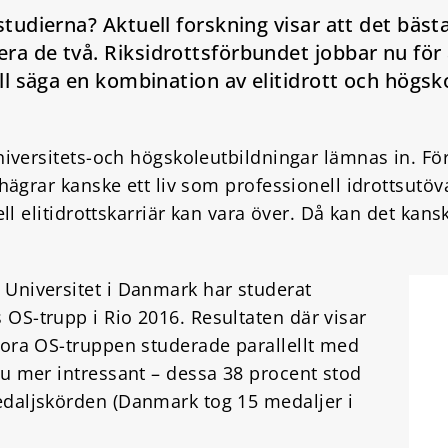
studierna? Aktuell forskning visar att det bästa
ra de två. Riksidrottsförbundet jobbar nu för 
ill säga en kombination av elitidrott och högsko
universitets-och högskoleutbildningar lämnas in. Fö
 hägrar kanske ett liv som professionell idrottsutöv
ell elitidrottskarriär kan vara över. Då kan det kans
Universitet i Danmark har studerat
OS-trupp i Rio 2016. Resultaten där visar
tora OS-truppen studerade parallellt med
nu mer intressant – dessa 38 procent stod
edaljskörden (Danmark tog 15 medaljer i