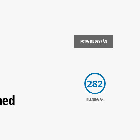
FOTO: BILDBYRÅN
282
med
DELNINGAR