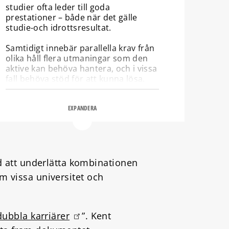
studier ofta leder till goda
prestationer – både när det gälle
studie-och idrottsresultat.
Samtidigt innebär parallella krav från
olika håll flera utmaningar som den
aktive kan behöva hantera, och i vissa
fall behöva stöd för att kunna lösa.
Det kan exempelvis handla om att:
– Planera ett läsår där tentor och
EXPANDERA
tävlingar krockar
– Upprätta långsiktiga studieplaner
för att integrera idrott och studier
– Ta ikapp studiemoment under
och/eller efter tävlingar och
 att underlätta kombinationen
träningsläger
om vissa universitet och
– Flytta hemifrån och anpassa sig till
en ny social miljö med mindre kontakt
med familjen
– Hitta tid till sociala aktiviteter
 dubbla karriärer
”. Kent
utanför idrotten