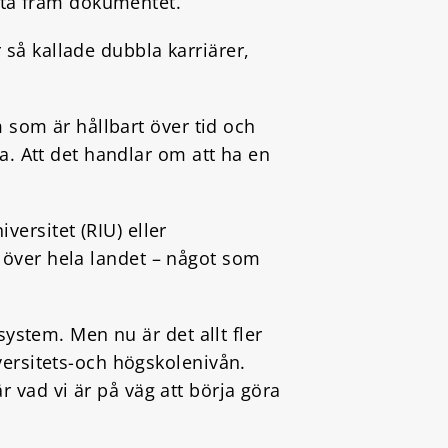
t ta fram dokumentet.
Källa: Erasmusprojektet ”Gold in
Education and Elite Sport (GEES).
r så kallade dubbla karriärer,
 som är hållbart över tid och
a. Att det handlar om att ha en
versitet (RIU) eller
de över hela landet – något som
ystem. Men nu är det allt fler
versitets-och högskolenivån.
är vad vi är på väg att börja göra