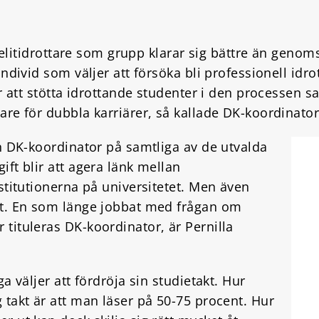
t elitidrottare som grupp klarar sig bättre än geno
ndivid som väljer att försöka bli professionell idro
ör att stötta idrottande studenter i den processen s
re för dubbla karriärer, så kallade DK-koordinator
n DK-koordinator på samtliga av de utvalda
ft blir att agera länk mellan
stitutionerna på universitetet. Men även
et. En som länge jobbat med frågan om
tituleras DK-koordinator, är Pernilla
a väljer att fördröja sin studietakt. Hur
 takt är att man läser på 50-75 procent. Hur