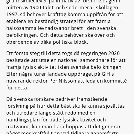
grundskoleelever på initiativ av först riksdagen i
mitten av 1900-talet, och sedermera i skollagen
1997, så behöver krafttag komma uppifrån för att
etablera en beständig strategi för att främja
hälsosamma levnadsvanor brett i den svenska
befolkningen. Och detta behöver ske över och
oberoende av olika politiska block.
Ett första steg till detta togs då regeringen 2020
beslutade att utse en nationell samordnare för att
främja fysisk aktivitet i den svenska befolkningen.
Efter några turer landade uppdraget på GIH:s
nuvarande rektor Per Nilsson att leda en kommitté
för detta.
Då svenska forskare bedriver framstående
forskning på hur detta bäst skulle kunna sjösättas
och utredare länge stått redo med en
handlingsplan för både fysisk aktivitet och
matvanor, kan man bara hoppas att det generar
något mer kraftfullt än vad tidigare genomförts,