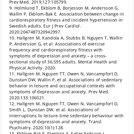
Prev Med. 2019;127:105799.
9. Holmlund T, Ekblom B, Borjesson M, Andersson G,
Wallin P, Ekblom-Bak E. Association between change in
cardiorespiratory fitness and incident hypertension in
Swedish adults. Eur J Prev Cardiol.
2020:2047487320942997.
10. Hallgren M, Kandola A, Stubbs B, Nguyen T, Wallin
P, Andersson G, et al. Associations of exercise
frequency and cardiorespiratory fitness with
symptoms of depression and anxiety – a cross-
sectional study of 36,595 adults. Mental Health and
Physical Activity. 2020.
11. Hallgren M, Nguyen TT, Owen N, Vancampfort D,
Dunstan DW, Wallin P, et al. Associations of sedentary
behavior in leisure and occupational contexts with
symptoms of depression and anxiety. Prev Med.
2020;133:106021.
12. Hallgren M, Nguyen TT, Owen N, Vancampfort D,
Smith L, Dunstan DW, et al. Associations of
interruptions to leisure-time sedentary behaviour with
symptoms of depression and anxiety. Transl
Psychiatry. 2020;10(1):128.
13. Ekblom-Bak E, Stenling A, Salier Eriksson J,