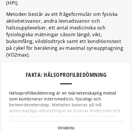
(HPI).
Metoden består av ett frågeformulär om fysiska
aktivitetsvanor, andra levnadsvanor och
hälsoupplevelser, ett antal medicinska och
fysiologiska mätningar såsom längd, vikt,
bukomfång, viloblodtryck samt ett konditionstest
på cykel för beräkning av maximal syreupptagning
(VO2max).
FAKTA: HÄLSOPROFILBEDÖMNING
Hälsoprofilbedömning är en tvärvetenskaplig metod
som kombinerar internmedicin, fysiologi och
beteendevetenskap. Metoden baseras på två
vetenskapliga avhandlingar av Gunnar Andersson och
Sture Malmgren (1, 2) och har sedan 1976 utvecklats
vidare av företaget Health Profile Institute.
EXPANDERA