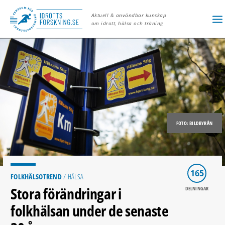
Aktuell & användbar kunskap
om idrott, hälsa och träning
FOTO: BILDBYRÅN
165
FOLKHÄLSOTREND
/ HÄLSA
Stora förändringar i
DELNINGAR
folkhälsan under de senaste