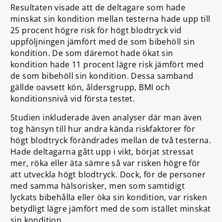
Resultaten visade att de deltagare som hade
minskat sin kondition mellan testerna hade upp till
25 procent högre risk för högt blodtryck vid
uppföljningen jämfört med de som bibehöll sin
kondition. De som däremot hade ökat sin
kondition hade 11 procent lägre risk jämfört med
de som bibehöll sin kondition. Dessa samband
gällde oavsett kön, åldersgrupp, BMI och
konditionsnivå vid första testet.
Studien inkluderade även analyser där man även
tog hänsyn till hur andra kända riskfaktorer för
högt blodtryck förändrades mellan de två testerna.
Hade deltagarna gått upp i vikt, börjat stressat
mer, röka eller äta sämre så var risken högre för
att utveckla högt blodtryck. Dock, för de personer
med samma hälsorisker, men som samtidigt
lyckats bibehålla eller öka sin kondition, var risken
betydligt lägre jämfört med de som istället minskat
sin kondition.