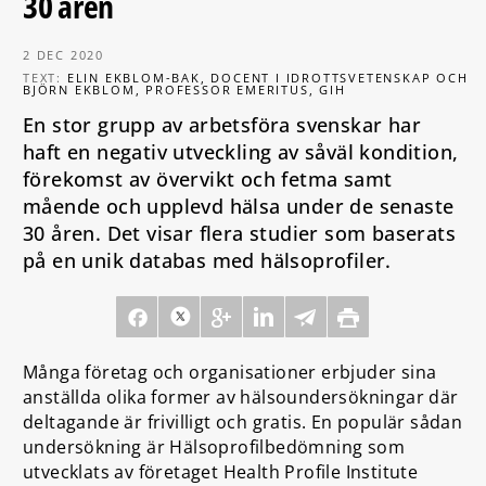
30 åren
2 DEC 2020
TEXT:
ELIN EKBLOM-BAK, DOCENT I IDROTTSVETENSKAP OCH
BJÖRN EKBLOM, PROFESSOR EMERITUS, GIH
En stor grupp av arbetsföra svenskar har
haft en negativ utveckling av såväl kondition,
förekomst av övervikt och fetma samt
mående och upplevd hälsa under de senaste
30 åren. Det visar flera studier som baserats
på en unik databas med hälsoprofiler.
Många företag och organisationer erbjuder sina
anställda olika former av hälsoundersökningar där
deltagande är frivilligt och gratis. En populär sådan
undersökning är Hälsoprofilbedömning som
utvecklats av företaget Health Profile Institute