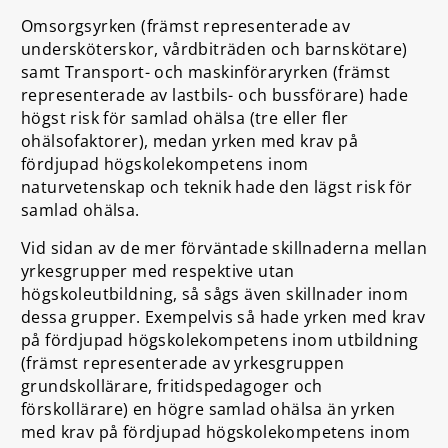
Omsorgsyrken (främst representerade av
undersköterskor, vårdbiträden och barnskötare)
samt Transport- och maskinföraryrken (främst
representerade av lastbils- och bussförare) hade
högst risk för samlad ohälsa (tre eller fler
ohälsofaktorer), medan yrken med krav på
fördjupad högskolekompetens inom
naturvetenskap och teknik hade den lägst risk för
samlad ohälsa.
Vid sidan av de mer förväntade skillnaderna mellan
yrkesgrupper med respektive utan
högskoleutbildning, så sågs även skillnader inom
dessa grupper. Exempelvis så hade yrken med krav
på fördjupad högskolekompetens inom utbildning
(främst representerade av yrkesgruppen
grundskollärare, fritidspedagoger och
förskollärare) en högre samlad ohälsa än yrken
med krav på fördjupad högskolekompetens inom