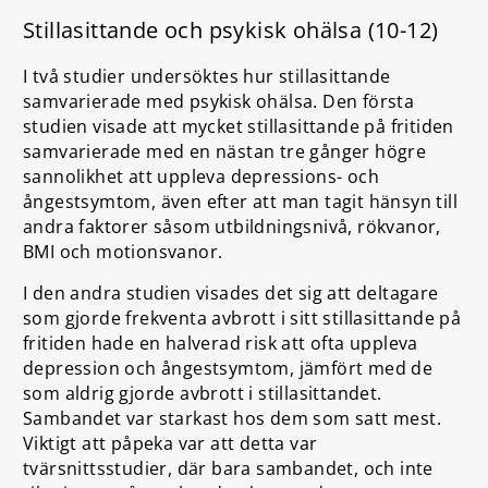
Stillasittande och psykisk ohälsa (10-12)
I två studier undersöktes hur stillasittande
samvarierade med psykisk ohälsa. Den första
studien visade att mycket stillasittande på fritiden
samvarierade med en nästan tre gånger högre
sannolikhet att uppleva depressions- och
ångestsymtom, även efter att man tagit hänsyn till
andra faktorer såsom utbildningsnivå, rökvanor,
BMI och motionsvanor.
I den andra studien visades det sig att deltagare
som gjorde frekventa avbrott i sitt stillasittande på
fritiden hade en halverad risk att ofta uppleva
depression och ångestsymtom, jämfört med de
som aldrig gjorde avbrott i stillasittandet.
Sambandet var starkast hos dem som satt mest.
Viktigt att påpeka var att detta var
tvärsnittsstudier, där bara sambandet, och inte