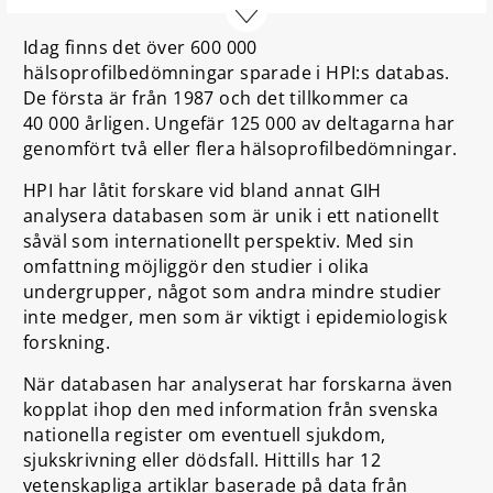
Det ska påpekas att detta Health Profile Institutes
databas, trots sin storlek, inte är ett slumpmässigt och
Idag finns det över 600 000
representativt urval av vuxen svensk befolkning. En
hälsoprofilbedömningar sparade i HPI:s databas.
enkel slutsats är ändå att fysiologisk och medicinsk
De första är från 1987 och det tillkommer ca
status i vuxen svensk befolkning troligen inte är bättre
än den som redovisas i våra publicerade artiklar.
40 000 årligen. Ungefär 125 000 av deltagarna har
Samband mellan olika faktorer och utfall är mer
genomfört två eller flera hälsoprofilbedömningar.
allmängiltiga.
HPI har låtit forskare vid bland annat GIH
analysera databasen som är unik i ett nationellt
såväl som internationellt perspektiv. Med sin
omfattning möjliggör den studier i olika
undergrupper, något som andra mindre studier
inte medger, men som är viktigt i epidemiologisk
forskning.
När databasen har analyserat har forskarna även
kopplat ihop den med information från svenska
nationella register om eventuell sjukdom,
sjukskrivning eller dödsfall. Hittills har 12
vetenskapliga artiklar baserade på data från