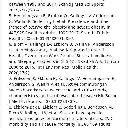
between 1995 and 2017. Scand J Med Sci Sports.
2019;29(2):232-9.
5. Hemmingsson E, Ekblom O, Kallings LV, Andersson
G, Wallin P, Soderling J, et al. Prevalence and time
trends of overweight, obesity and severe obesity in
447,925 Swedish adults, 1995-2017. Scand J Public
Health. 2020:1403494820914802.
6. Blom V, Kallings LV, Ekblom B, Wallin P, Andersson
G, Hemmingsson E, et al. Self-Reported General
Health, Overall and Work-Related Stress, Loneliness,
and Sleeping Problems in 335,625 Swedish Adults from
2000 to 2016. Int J Environ Res Public Health.
2020;17(2).
7. Eriksson JS, Ekblom B, Kallings LV, Hemmingsson E,
Andersson G, Wallin P, et al. Active commuting in
Swedish workers between 1998 and 2015-Trends,
characteristics, and cardiovascular disease risk. Scand
J Med Sci Sports. 2020;30(2):370-9.
8. Ekblom-Bak E, Ekblom B, Soderling J, Borjesson M,
Blom V, Kallings LV, et al. Sex- and age-specific
associations between cardiorespiratory fitness, CVD
morbidity and all-cause mortality in 266.109 adults.