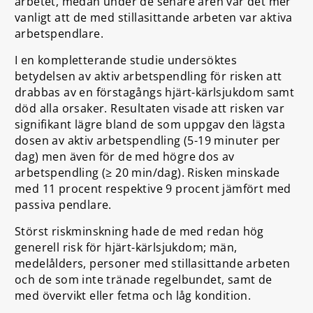
arbetet, medan under de senare åren var det mer
vanligt att de med stillasittande arbeten var aktiva
arbetspendlare.
I en kompletterande studie undersöktes
betydelsen av aktiv arbetspendling för risken att
drabbas av en förstagångs hjärt-kärlsjukdom samt
död alla orsaker. Resultaten visade att risken var
signifikant lägre bland de som uppgav den lägsta
dosen av aktiv arbetspendling (5-19 minuter per
dag) men även för de med högre dos av
arbetspendling (≥ 20 min/dag). Risken minskade
med 11 procent respektive 9 procent jämfört med
passiva pendlare.
Störst riskminskning hade de med redan hög
generell risk för hjärt-kärlsjukdom; män,
medelålders, personer med stillasittande arbeten
och de som inte tränade regelbundet, samt de
med övervikt eller fetma och låg kondition.