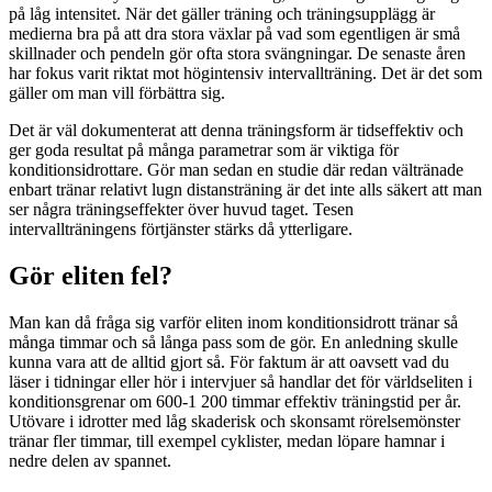
på låg intensitet. När det gäller träning och träningsupplägg är
medierna bra på att dra stora växlar på vad som egentligen är små
skillnader och pendeln gör ofta stora svängningar. De senaste åren
har fokus varit riktat mot högintensiv intervallträning. Det är det som
gäller om man vill förbättra sig.
Det är väl dokumenterat att denna träningsform är tidseffektiv och
ger goda resultat på många parametrar som är viktiga för
konditionsidrottare. Gör man sedan en studie där redan vältränade
enbart tränar relativt lugn distansträning är det inte alls säkert att man
ser några träningseffekter över huvud taget. Tesen
intervallträningens förtjänster stärks då ytterligare.
Gör eliten fel?
Man kan då fråga sig varför eliten inom konditionsidrott tränar så
många timmar och så långa pass som de gör. En anledning skulle
kunna vara att de alltid gjort så. För faktum är att oavsett vad du
läser i tidningar eller hör i intervjuer så handlar det för världseliten i
konditionsgrenar om 600-1 200 timmar effektiv träningstid per år.
Utövare i idrotter med låg skaderisk och skonsamt rörelsemönster
tränar fler timmar, till exempel cyklister, medan löpare hamnar i
nedre delen av spannet.