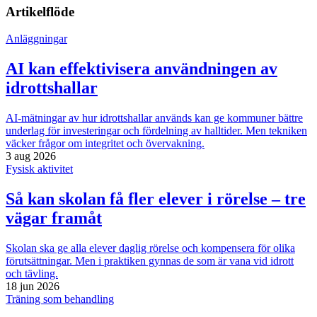
Artikelflöde
Anläggningar
AI kan effektivisera användningen av
idrottshallar
AI-mätningar av hur idrottshallar används kan ge kommuner bättre
underlag för investeringar och fördelning av halltider. Men tekniken
väcker frågor om integritet och övervakning.
3 aug 2026
Fysisk aktivitet
Så kan skolan få fler elever i rörelse – tre
vägar framåt
Skolan ska ge alla elever daglig rörelse och kompensera för olika
förutsättningar. Men i praktiken gynnas de som är vana vid idrott
och tävling.
18 jun 2026
Träning som behandling