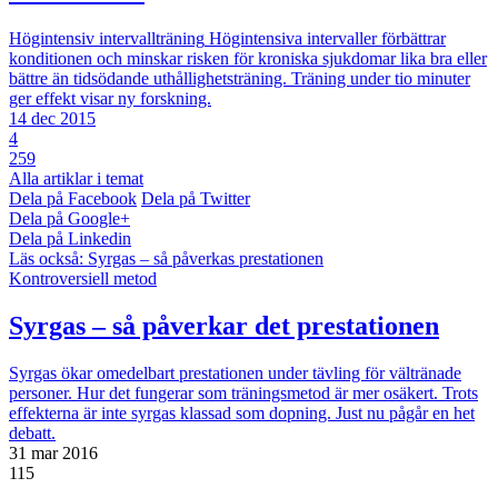
Högintensiv intervallträning
Högintensiva intervaller förbättrar
konditionen och minskar risken för kroniska sjukdomar lika bra eller
bättre än tidsödande uthållighetsträning. Träning under tio minuter
ger effekt visar ny forskning.
14 dec 2015
4
259
Alla artiklar i temat
Dela på Facebook
Dela på Twitter
Dela på Google+
Dela på Linkedin
Läs också:
Syrgas – så påverkas prestationen
Kontroversiell metod
Syrgas – så påverkar det prestationen
Syrgas ökar omedelbart prestationen under tävling för vältränade
personer. Hur det fungerar som träningsmetod är mer osäkert. Trots
effekterna är inte syrgas klassad som dopning. Just nu pågår en het
debatt.
31 mar 2016
115