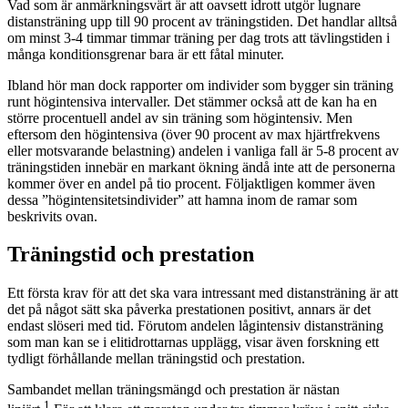
Vad som är anmärkningsvärt är att oavsett idrott utgör lugnare
distansträning upp till 90 procent av träningstiden. Det handlar alltså
om minst 3-4 timmar timmar träning per dag trots att tävlingstiden i
många konditionsgrenar bara är ett fåtal minuter.
Ibland hör man dock rapporter om individer som bygger sin träning
runt högintensiva intervaller. Det stämmer också att de kan ha en
större procentuell andel av sin träning som högintensiv. Men
eftersom den högintensiva (över 90 procent av max hjärtfrekvens
eller motsvarande belastning) andelen i vanliga fall är 5-8 procent av
träningstiden innebär en markant ökning ändå inte att de personerna
kommer över en andel på tio procent. Följaktligen kommer även
dessa ”högintensitetsindivider” att hamna inom de ramar som
beskrivits ovan.
Träningstid och prestation
Ett första krav för att det ska vara intressant med distansträning är att
det på något sätt ska påverka prestationen positivt, annars är det
endast slöseri med tid. Förutom andelen lågintensiv distansträning
som man kan se i elitidrottarnas upplägg, visar även forskning ett
tydligt förhållande mellan träningstid och prestation.
Sambandet mellan träningsmängd och prestation är nästan
1