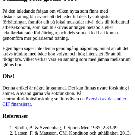
På den inledande frågan om vilken nytta som finns med
distansträning blir svaret att det leder till dels fysiologiska
förbättringar, framför allt på lokal muskulär nivå, dels till förbättrad
arbetsekonomi, som kan tillskrivas antingen metabola eller
teknikrelaterade förbättringar, och dels som ett led i att kunna
genomföra mer polariserad träning.
Egentligen säger inte denna genomgång någonting annat än att det
krävs träning med både hög volym och hög intensitet för att bli
riktigt bra, vilket verkar vara en sanning som med jämna mellanrum
glöms bort.
Obs!
Denna artikel är några år gammal. Det kan finnas nyare forskning i
ämnet. Använd gärna vår sökfunktion. På
centrumforidrottsforskning.se finns även en
översikt av de studier
CIF finansierar.
Referenser
Sjödin, B. & Svedenhag, J. Sports Med 1985. 2:83-99.
Larsen, F. & Mattsson, CM. Kondition och uthållighet. 2013.