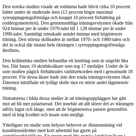
Den norska studien visade att roddarna hade blivit cirka 10 procent
bättre under de studerade åren (12 procent högre maximal
syreupptagningsförmåga och knappt 10 procent förbättring på
roddergometertest). Den genomsnittliga träningsvolymen ökade från
924 timmar per år under 1970-talet till 1 128 timmar per år under
1990-talet. Samtidigt minskade antalet timmar med högintensiv
träning. Den största skillnaden är mellan 1970- och 1980-talen och
det är också där nästan hela ökningen i syreupptagningsförmåga
återfinns.
Den holländska studien behandlar ett landslag som är ungefär lika
bra. Där fanns 19 skridskoåkare som tog 17 medaljer. Under de år
som studien pågick förbättrades världsrekorden med i genomsnitt 18
procent. För dessa åkare hade inte den totala träningsvolymen ökat.
Däremot inträffade ett tydligt skifte mot en större andel lågintensiv
träning.
Slutsatserna i båda dessa studier är att träningsuppläggen har gått
mot att bli mer polariserad. Det innebär att allt större del av träningen
utförs lugnt och länge, men att de högintensiva passen genomförs
med så hög kvalitet och insats som möjligt.
Ytterligare en studie som belyser behovet av distansträning vid
konditionsidrotter med kort arbetstid har gjorts på
sprintlängdskidåkare. En grupp med åtta norska landslagsåkare i