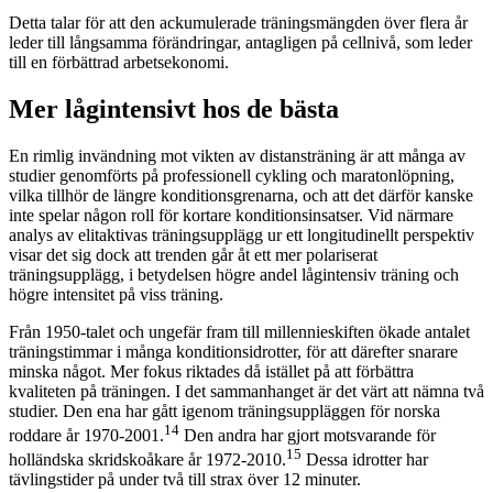
Detta talar för att den ackumulerade träningsmängden över flera år
leder till långsamma förändringar, antagligen på cellnivå, som leder
till en förbättrad arbetsekonomi.
Mer lågintensivt hos de bästa
En rimlig invändning mot vikten av distansträning är att många av
studier genomförts på professionell cykling och maratonlöpning,
vilka tillhör de längre konditionsgrenarna, och att det därför kanske
inte spelar någon roll för kortare konditionsinsatser. Vid närmare
analys av elitaktivas träningsupplägg ur ett longitudinellt perspektiv
visar det sig dock att trenden går åt ett mer polariserat
träningsupplägg, i betydelsen högre andel lågintensiv träning och
högre intensitet på viss träning.
Från 1950-talet och ungefär fram till millennieskiften ökade antalet
träningstimmar i många konditionsidrotter, för att därefter snarare
minska något. Mer fokus riktades då istället på att förbättra
kvaliteten på träningen. I det sammanhanget är det värt att nämna två
studier. Den ena har gått igenom träningsuppläggen för norska
14
roddare år 1970-2001.
Den andra har gjort motsvarande för
15
holländska skridskoåkare år 1972-2010.
Dessa idrotter har
tävlingstider på under två till strax över 12 minuter.