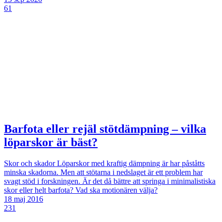
61
Barfota eller rejäl stötdämpning – vilka
löparskor är bäst?
Skor och skador
Löparskor med kraftig dämpning är har påståtts
minska skadorna. Men att stötarna i nedslaget är ett problem har
svagt stöd i forskningen. Är det då bättre att springa i minimalistiska
skor eller helt barfota? Vad ska motionären välja?
18 maj 2016
231