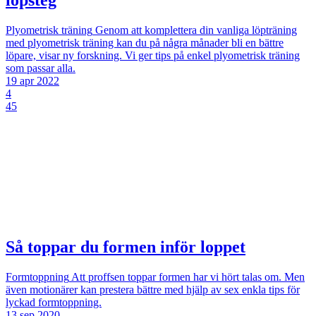
löpsteg
Plyometrisk träning
Genom att komplettera din vanliga löpträning
med plyometrisk träning kan du på några månader bli en bättre
löpare, visar ny forskning. Vi ger tips på enkel plyometrisk träning
som passar alla.
19 apr 2022
4
45
Så toppar du formen inför loppet
Formtoppning
Att proffsen toppar formen har vi hört talas om. Men
även motionärer kan prestera bättre med hjälp av sex enkla tips för
lyckad formtoppning.
13 sep 2020