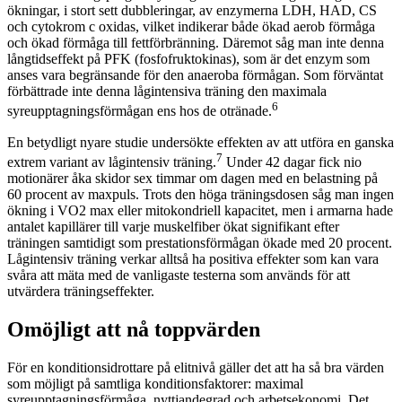
ökningar, i stort sett dubbleringar, av enzymerna LDH, HAD, CS
och cytokrom c oxidas, vilket indikerar både ökad aerob förmåga
och ökad förmåga till fettförbränning. Däremot såg man inte denna
långtidseffekt på PFK (fosfofruktokinas), som är det enzym som
anses vara begränsande för den anaeroba förmågan. Som förväntat
förbättrade inte denna lågintensiva träning den maximala
6
syreupptagningsförmågan ens hos de otränade.
En betydligt nyare studie undersökte effekten av att utföra en ganska
7
extrem variant av lågintensiv träning.
Under 42 dagar fick nio
motionärer åka skidor sex timmar om dagen med en belastning på
60 procent av maxpuls. Trots den höga träningsdosen såg man ingen
ökning i VO2 max eller mitokondriell kapacitet, men i armarna hade
antalet kapillärer till varje muskelfiber ökat signifikant efter
träningen samtidigt som prestationsförmågan ökade med 20 procent.
Lågintensiv träning verkar alltså ha positiva effekter som kan vara
svåra att mäta med de vanligaste testerna som används för att
utvärdera träningseffekter.
Omöjligt att nå toppvärden
För en konditionsidrottare på elitnivå gäller det att ha så bra värden
som möjligt på samtliga konditionsfaktorer: maximal
syreupptagningsförmåga, nyttjandegrad och arbetsekonomi. Det