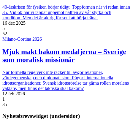
40-årskrisen för fysiken börjar tidigt. Toppformen når vi redan innan
35. Vid 60 har vi tappat uppemot hälften av vår styrka och
kondition. Men det är aldrig för sent att börja träna.
16 dec 2025
5
52
Milano-Cortina 2026
Mjuk makt bakom medaljerna – Sverige
som moralisk missionär
När formella regelverk inte räcker till avgör relationer,
värdegemenskap och diplomati stora frågor i internationella
idrottsorganisationer. Svensk idrottsrörelse tar gärna rollen moralens
väktare, men finns det taktiska skäl bakom?
12 feb 2026
1
35
Nyhetsbrevswidget (undersidor)