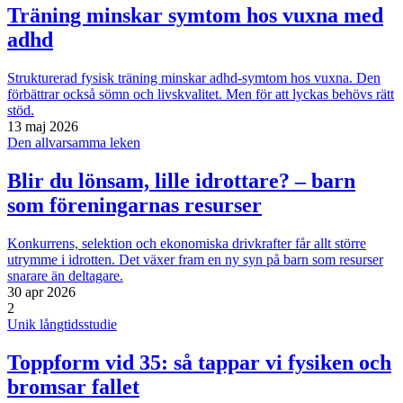
Träning minskar symtom hos vuxna med
adhd
Strukturerad fysisk träning minskar adhd-symtom hos vuxna. Den
förbättrar också sömn och livskvalitet. Men för att lyckas behövs rätt
stöd.
13 maj 2026
Den allvarsamma leken
Blir du lönsam, lille idrottare? – barn
som föreningarnas resurser
Konkurrens, selektion och ekonomiska drivkrafter får allt större
utrymme i idrotten. Det växer fram en ny syn på barn som resurser
snarare än deltagare.
30 apr 2026
2
Unik långtidsstudie
Toppform vid 35: så tappar vi fysiken och
bromsar fallet