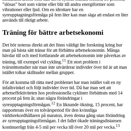
”slösas” bort som värme eller blir till andra energiformer som
vibrationer eller ljud. Om en idrottare har en
syreupptagningsförmåga på fem liter kan man säga att endast en liter
används till riktigt arbete.
Träning för bättre arbetsekonomi
Det bör noteras direkt att det finns väldigt lite forskning kring hur
man på bästa sätt tränar för att förbättra arbetsekonomin. Många
hävdar till och med fortfarande att arbetsekonomin inte påverkas av
11
träning, till exempel vid cykling.
Ett stort problem i
tvärsnittsstudier när man inte utvärderar individer över tid är att man
istället tolkar skillnader mellan grupper.
För att komma till rätta med problemet har man istället valt en ny
infallsvinkel och följt individer över tid. Då har man sett att
arbetseffektiviteten hos professionella cyklister förbättrats med 14
procent på fem år, utan några förändringar i
12
syreupptagningsförmågan.
En liknande ökning, 15 procent, har
rapporterats över en tolvårsperiod för den kvinnliga
världsrekordhållaren på maraton, även denna gång utan förändring
av syreupptagningsförmågan. I det fallet ökade träningsdistansen
13
kontinuerligt från 4-5 mil per vecka till över 20 mil per vecka.