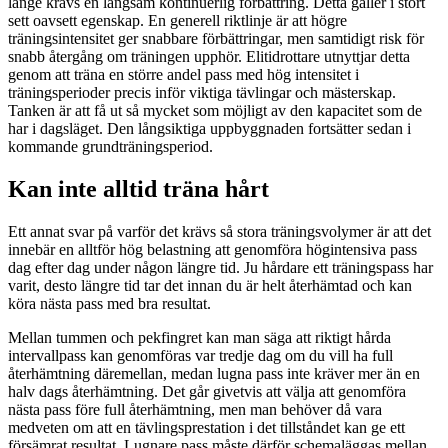
länge krävs en långsam kontinuerlig förbättring. Detta gäller i stort
sett oavsett egenskap. En generell riktlinje är att högre
träningsintensitet ger snabbare förbättringar, men samtidigt risk för
snabb återgång om träningen upphör. Elitidrottare utnyttjar detta
genom att träna en större andel pass med hög intensitet i
träningsperioder precis inför viktiga tävlingar och mästerskap.
Tanken är att få ut så mycket som möjligt av den kapacitet som de
har i dagsläget. Den långsiktiga uppbyggnaden fortsätter sedan i
kommande grundträningsperiod.
Kan inte alltid träna hårt
Ett annat svar på varför det krävs så stora träningsvolymer är att det
innebär en alltför hög belastning att genomföra högintensiva pass
dag efter dag under någon längre tid. Ju hårdare ett träningspass har
varit, desto längre tid tar det innan du är helt återhämtad och kan
köra nästa pass med bra resultat.
Mellan tummen och pekfingret kan man säga att riktigt hårda
intervallpass kan genomföras var tredje dag om du vill ha full
återhämtning däremellan, medan lugna pass inte kräver mer än en
halv dags återhämtning. Det går givetvis att välja att genomföra
nästa pass före full återhämtning, men man behöver då vara
medveten om att en tävlingsprestation i det tillståndet kan ge ett
försämrat resultat. Lugnare pass måste därför schemaläggas mellan