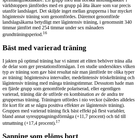
världstoppen jämfördes med en grupp på åtta åkare som var precis
utanför landslaget. Det skiljde inget mellan grupperna i hur mycket
högintensiv träning som genomfördes. Däremot genomförde
landslagsåkarna betydligt mer lågintensiv träning, i genomsnitt 340
timmar jämfört med 254 timmar under sex månaders
16
grundträningsperiod.
Bäst med varierad träning
I jakten på optimal träning har vi nämnt att eliten behöver träna alla
de delar som ger prestationsförmågan. I en studie undersöktes vilken
typ av träning som gav bäst resultat när man jämförde tre olika typer
av träning: högintensiva intervaller, medelintensiv tröskelträning och
lågintensiv träning med många träningstimmar. Dessutom hade man
en fjärde grupp som genomförde polariserad, eller egentligen
varierad, träning där de utförde en kombination av de andra tre
gruppernas träning. Träningen utfördes i nio veckor (således alldeles
för kort för att se några positiva effekter av lågintensiv träning).
Gruppen med varierad träning fick bäst effekt på flest variabler,
bland annat syreupptagningsförmåga (+11,7 procent) och tid till
17
utmattning (+17,4 procent).
Sanning som glöms bort