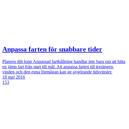
Anpassa farten för snabbare tider
Planera ditt lopp
Anpassad farthållning handlar inte bara om att hitta
en jämn fart från start till mål. Att anpassa farten till terrängen,
vinden och den egna förmågan kan ge avgörande tidsvinster.
18 maj 2016
153