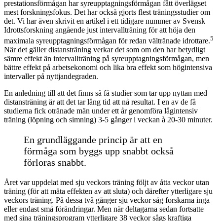
prestationsförmågan har syreupptagningsförmågan fått överlägset
mest forskningsfokus. Det har också gjorts flest träningsstudier om
det. Vi har även skrivit en artikel i ett tidigare nummer av Svensk
Idrottsforskning angående just intervallträning för att höja den
5
maximala syreupptagningsförmågan för redan vältränade idrottare.
När det gäller distansträning verkar det som om den har betydligt
sämre effekt än intervallträning på syreupptagningsförmågan, men
bättre effekt på arbetsekonomi och lika bra effekt som högintensiva
intervaller på nyttjandegraden.
En anledning till att det finns så få studier som tar upp nyttan med
distansträning är att det tar lång tid att nå resultat. I en av de få
studierna fick otränade män under ett år genomföra lågintensiv
träning (löpning och simning) 3-5 gånger i veckan à 20-30 minuter.
En grundläggande princip är att en
förmåga som byggs upp snabbt också
förloras snabbt.
Året var uppdelat med sju veckors träning följt av åtta veckor utan
träning (för att mäta effekten av att sluta) och därefter ytterligare sju
veckors träning. På dessa två gånger sju veckor såg forskarna inga
eller endast små förändringar. Men när deltagarna sedan fortsatte
med sina träningsprogram ytterligare 38 veckor sågs kraftiga