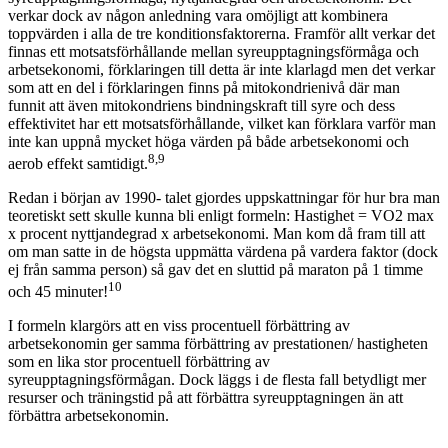
verkar dock av någon anledning vara omöjligt att kombinera
toppvärden i alla de tre konditionsfaktorerna. Framför allt verkar det
finnas ett motsatsförhållande mellan syreupptagningsförmåga och
arbetsekonomi, förklaringen till detta är inte klarlagd men det verkar
som att en del i förklaringen finns på mitokondrienivå där man
funnit att även mitokondriens bindningskraft till syre och dess
effektivitet har ett motsatsförhållande, vilket kan förklara varför man
inte kan uppnå mycket höga värden på både arbetsekonomi och
8,9
aerob effekt samtidigt.
Redan i början av 1990- talet gjordes uppskattningar för hur bra man
teoretiskt sett skulle kunna bli enligt formeln: Hastighet = VO2 max
x procent nyttjandegrad x arbetsekonomi. Man kom då fram till att
om man satte in de högsta uppmätta värdena på vardera faktor (dock
ej från samma person) så gav det en sluttid på maraton på 1 timme
10
och 45 minuter!
I formeln klargörs att en viss procentuell förbättring av
arbetsekonomin ger samma förbättring av prestationen/ hastigheten
som en lika stor procentuell förbättring av
syreupptagningsförmågan. Dock läggs i de flesta fall betydligt mer
resurser och träningstid på att förbättra syreupptagningen än att
förbättra arbetsekonomin.