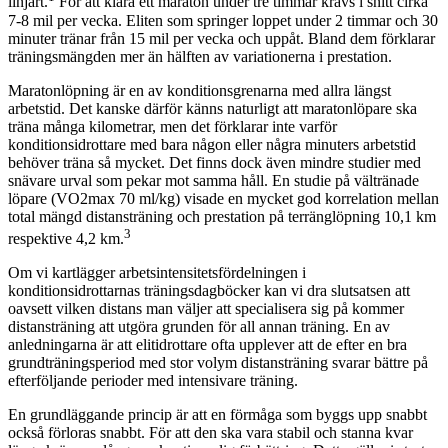
linjärt.
För att klara ett maraton under tre timmar krävs i snitt cirka
7-8 mil per vecka. Eliten som springer loppet under 2 timmar och 30
minuter tränar från 15 mil per vecka och uppåt. Bland dem förklarar
träningsmängden mer än hälften av variationerna i prestation.
Maratonlöpning är en av konditionsgrenarna med allra längst
arbetstid. Det kanske därför känns naturligt att maratonlöpare ska
träna många kilometrar, men det förklarar inte varför
konditionsidrottare med bara någon eller några minuters arbetstid
behöver träna så mycket. Det finns dock även mindre studier med
snävare urval som pekar mot samma håll. En studie på vältränade
löpare (VO2max 70 ml/kg) visade en mycket god korrelation mellan
total mängd distansträning och prestation på terränglöpning 10,1 km
3
respektive 4,2 km.
Om vi kartlägger arbetsintensitetsfördelningen i
konditionsidrottarnas träningsdagböcker kan vi dra slutsatsen att
oavsett vilken distans man väljer att specialisera sig på kommer
distansträning att utgöra grunden för all annan träning. En av
anledningarna är att elitidrottare ofta upplever att de efter en bra
grundträningsperiod med stor volym distansträning svarar bättre på
efterföljande perioder med intensivare träning.
En grundläggande princip är att en förmåga som byggs upp snabbt
också förloras snabbt. För att den ska vara stabil och stanna kvar