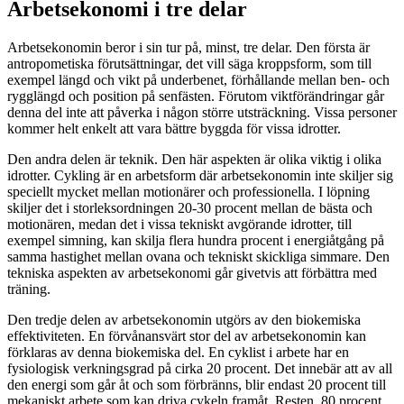
Arbetsekonomi i tre delar
Arbetsekonomin beror i sin tur på, minst, tre delar. Den första är
antropometiska förutsättningar, det vill säga kroppsform, som till
exempel längd och vikt på underbenet, förhållande mellan ben- och
rygglängd och position på senfästen. Förutom viktförändringar går
denna del inte att påverka i någon större utsträckning. Vissa personer
kommer helt enkelt att vara bättre byggda för vissa idrotter.
Den andra delen är teknik. Den här aspekten är olika viktig i olika
idrotter. Cykling är en arbetsform där arbetsekonomin inte skiljer sig
speciellt mycket mellan motionärer och professionella. I löpning
skiljer det i storleksordningen 20-30 procent mellan de bästa och
motionären, medan det i vissa tekniskt avgörande idrotter, till
exempel simning, kan skilja flera hundra procent i energiåtgång på
samma hastighet mellan ovana och tekniskt skickliga simmare. Den
tekniska aspekten av arbetsekonomi går givetvis att förbättra med
träning.
Den tredje delen av arbetsekonomin utgörs av den biokemiska
effektiviteten. En förvånansvärt stor del av arbetsekonomin kan
förklaras av denna biokemiska del. En cyklist i arbete har en
fysiologisk verkningsgrad på cirka 20 procent. Det innebär att av all
den energi som går åt och som förbränns, blir endast 20 procent till
mekaniskt arbete som kan driva cykeln framåt. Resten, 80 procent,