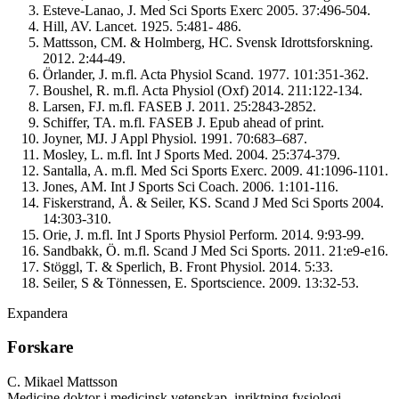
Esteve-Lanao, J. Med Sci Sports Exerc 2005. 37:496-504.
Hill, AV. Lancet. 1925. 5:481- 486.
Mattsson, CM. & Holmberg, HC. Svensk Idrottsforskning.
2012. 2:44-49.
Örlander, J. m.fl. Acta Physiol Scand. 1977. 101:351-362.
Boushel, R. m.fl. Acta Physiol (Oxf) 2014. 211:122-134.
Larsen, FJ. m.fl. FASEB J. 2011. 25:2843-2852.
Schiffer, TA. m.fl. FASEB J. Epub ahead of print.
Joyner, MJ. J Appl Physiol. 1991. 70:683–687.
Mosley, L. m.fl. Int J Sports Med. 2004. 25:374-379.
Santalla, A. m.fl. Med Sci Sports Exerc. 2009. 41:1096-1101.
Jones, AM. Int J Sports Sci Coach. 2006. 1:101-116.
Fiskerstrand, Å. & Seiler, KS. Scand J Med Sci Sports 2004.
14:303-310.
Orie, J. m.fl. Int J Sports Physiol Perform. 2014. 9:93-99.
Sandbakk, Ö. m.fl. Scand J Med Sci Sports. 2011. 21:e9-e16.
Stöggl, T. & Sperlich, B. Front Physiol. 2014. 5:33.
Seiler, S & Tönnessen, E. Sportscience. 2009. 13:32-53.
Expandera
Forskare
C. Mikael Mattsson
Medicine doktor i medicinsk vetenskap, inriktning fysiologi