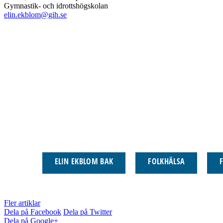
Gymnastik- och idrottshögskolan
elin.ekblom@gih.se
ELIN EKBLOM BAK
FOLKHÄLSA
Fler artiklar
Dela på Facebook
Dela på Twitter
Dela på Google+