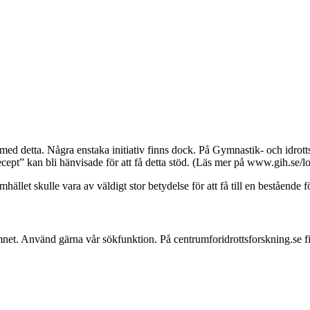
eta med detta. Några enstaka initiativ finns dock. På Gymnastik- och idrot
ecept” kan bli hänvisade för att få detta stöd. (Läs mer på www.gih.se/l
llet skulle vara av väldigt stor betydelse för att få till en bestående f
mnet. Använd gärna vår sökfunktion. På centrumforidrottsforskning.se 