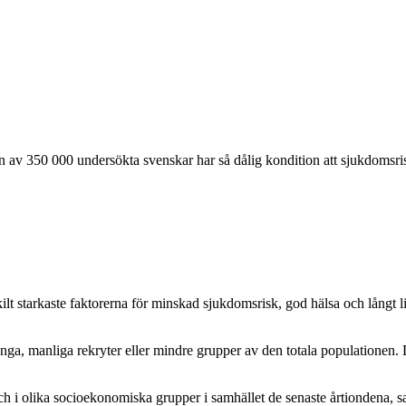
n av 350 000 undersökta svenskar har så dålig kondition att sjukdomsris
 starkaste faktorerna för minskad sjukdomsrisk, god hälsa och långt liv
unga, manliga rekryter eller mindre grupper av den totala populationen. 
ch i olika socioekonomiska grupper i samhället de senaste årtiondena, s