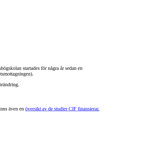
tshögskolan startades för några år sedan en
otsmottagningen).
örändring.
finns även en
översikt av de studier CIF finansierar.