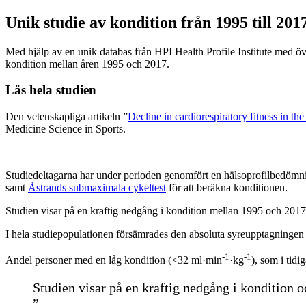
Unik studie av kondition från 1995 till 201
Med hjälp av en unik databas från HPI Health Profile Institute med ö
kondition mellan åren 1995 och 2017.
Läs hela studien
Den vetenskapliga artikeln ”
Decline in cardiorespiratory fitness in 
Medicine Science in Sports.
Studiedeltagarna har under perioden genomfört en hälsoprofilbedömning 
samt
Åstrands submaximala cykeltest
för att beräkna konditionen.
Studien visar på en kraftig nedgång i kondition mellan 1995 och 2017 
I hela studiepopulationen försämrades den absoluta syreupptagningen
-1
-1
Andel personer med en låg kondition (<32 ml·min
·kg
), som i tidi
Studien visar på en kraftig nedgång i kondition o
”