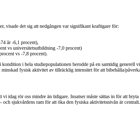
, visade det sig att nedgången var signifikant kraftigare för:
74 år -6,1 procent),
nt vs universitetsutbildning -7,0 procent)
rocent vs -7,8 procent).
n i kondition i hela studiepopulationen berodde på en samtidig generell
minskad fysisk aktivitet av tillräcklig intensitet för att bibehålla/påver
vi idag rör oss mindre än tidigare. Insatser måste sättas in för att bry
 och sjukvårdens ram för att öka den fysiska aktivitetsnivån är central