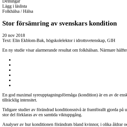
Delningar
Lägg i läslista
Folkhälsa
/ Hälsa
Stor försämring av svenskars kondition
20 nov 2018
Text:
Elin Ekblom-Bak, högskolelektor i idrottsvetenskap, GIH
En ny studie visar alarmerande resultat om folkhälsan. Närmare hälfte
En god maximal syreupptagningsförmåga (kondition) är en av de enskilt
tillräcklig intensitet.
Tidigare studier av förändrad konditionsnivå är framförallt gjorda på 
stor del förklaras av en samtida viktuppgång.
Analyser av hur konditionen förändrats bland kvinnor, i olika åldrar o