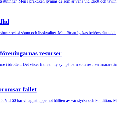
tsättningar. Men i praktiken gynnas de som är vana vid idrott och tävlin
adhd
trar också sömn och livskvalitet. Men för att lyckas behövs rätt stöd.
m föreningarnas resurser
me i idrotten. Det växer fram en ny syn på barn som resurser snarare än
bromsar fallet
5. Vid 60 har vi tappat uppemot hälften av vår styrka och kondition. Men 