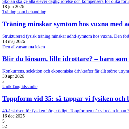
Skolan ska ge alla elever daglig rörelse och kompensera för olika föru
18 jun 2026
Träning som behandling
Träning minskar symtom hos vuxna med 
Strukturerad fysisk träning minskar adhd-symtom hos vuxna. Den förbät
13 maj 2026
Den allvarsamma leken
Blir du lönsam, lille idrottare? – barn so
Konkurrens, selektion och ekonomiska drivkrafter får allt större utrym
30 apr 2026
2
Unik långtidsstudie
Toppform vid 35: så tappar vi fysiken och 
40-årskrisen för fysiken börjar tidigt. Toppformen når vi redan innan 3
16 dec 2025
5
52