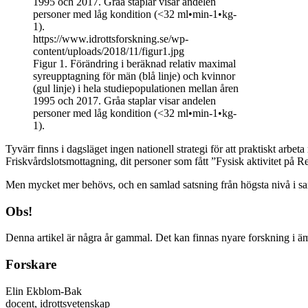
1995 och 2017. Gråa staplar visar andelen
personer med låg kondition (<32 ml•min-1•kg-
1).
https://www.idrottsforskning.se/wp-
content/uploads/2018/11/figur1.jpg
Figur 1. Förändring i beräknad relativ maximal
syreupptagning för män (blå linje) och kvinnor
(gul linje) i hela studiepopulationen mellan åren
1995 och 2017. Gråa staplar visar andelen
personer med låg kondition (<32 ml•min-1•kg-
1).
Tyvärr finns i dagsläget ingen nationell strategi för att praktiskt arb
Friskvårdslotsmottagning, dit personer som fått ”Fysisk aktivitet på R
Men mycket mer behövs, och en samlad satsning från högsta nivå i samhä
Obs!
Denna artikel är några år gammal. Det kan finnas nyare forskning i ä
Forskare
Elin Ekblom-Bak
docent, idrottsvetenskap