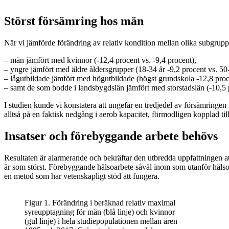
Störst försämring hos män
När vi jämförde förändring av relativ kondition mellan olika subgrupper
– män jämfört med kvinnor (-12,4 procent vs. -9,4 procent),
– yngre jämfört med äldre åldersgrupper (18-34 år -9,2 procent vs. 50-
– lågutbildade jämfört med högutbildade (högst grundskola -12,8 proce
– samt de som bodde i landsbygdslän jämfört med storstadslän (-10,5 p
I studien kunde vi konstatera att ungefär en tredjedel av försämringe
alltså på en faktisk nedgång i aerob kapacitet, förmodligen kopplad till 
Insatser och förebyggande arbete behövs
Resultaten är alarmerande och bekräftar den utbredda uppfattningen att 
är som störst. Förebyggande hälsoarbete såväl inom som utanför hälso-
en metod som har vetenskapligt stöd att fungera.
Figur 1. Förändring i beräknad relativ maximal
syreupptagning för män (blå linje) och kvinnor
(gul linje) i hela studiepopulationen mellan åren