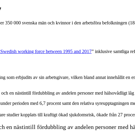
7
ver 350 000 svenska män och kvinnor i den arbetsföra befolkningen (18
the Swedish working force between 1995 and 2017
” inklusive samtliga re
som erbjudits av sin arbetsgivare, vilken bland annat innehållit en enkä
och en nästintill fördubbling av andelen personer med hälsovådligt låg
 under perioden med 6,7 procent samt den relativa syreupptagningen m
gare studier kopplats till kraftigt ökad sjukdomsrisk, ökade från 27 proce
ch en nästintill fördubbling av andelen personer med hä