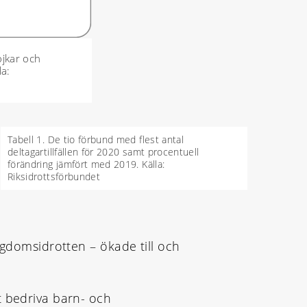
ojkar och
la:
Tabell 1. De tio förbund med flest antal
deltagartillfällen för 2020 samt procentuell
förändring jämfört med 2019. Källa:
Riksidrottsförbundet
ngdomsidrotten – ökade till och
t bedriva barn- och