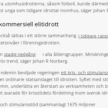
 utomhusidrotterna, såsom fotboll, kunde därmed b
 unga som tidigare idrottat inomhus, säger Johan 
 kommersiell elitidrott
ckså sättas i ett större sammanhang.
I tidigare rap
tetsnivåer i föreningsidrotten.
 en
stadig nedgång
i alla åldersgrupper. Minsknin
tiv trend, säger Johan R Norberg.
pandemin beviljade regeringen
ett kris- och stimulans
 ordinarie statsanslaget till idrotten. Syftet med st
, underlätta en återstart av verksamheten och bidr
t svarade för krisstödets fördelning inom svensk idr
- och stimulansstöd (sammanlagt 1675 miljoner