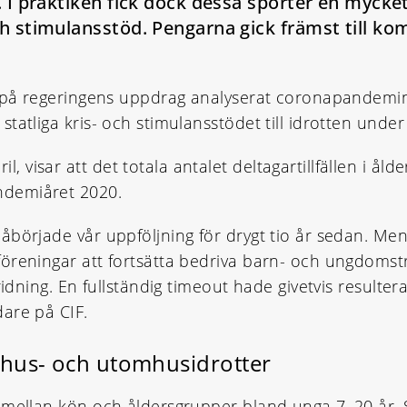
. I praktiken fick dock dessa sporter en mycket 
ch stimulansstöd. Pengarna gick främst till kom
ar på regeringens uppdrag analyserat coronapandemi
tatliga kris- och stimulansstödet till idrotten unde
il, visar att det totala antalet deltagartillfällen i 
demiåret 2020.
började vår uppföljning för drygt tio år sedan. Men 
öreningar att fortsätta bedriva barn- och ungdomsträ
idning. En fullständig timeout hade givetvis resulterat
are på CIF.
mhus- och utomhusidrotter
 mellan kön och åldersgrupper bland unga 7–20 år. 