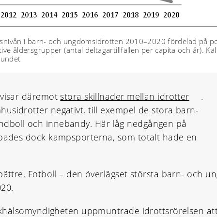
tetsnivån i barn- och ungdomsidrotten 2010–2020 fördelad på p
ktive åldersgrupper (antal deltagartillfällen per capita och år). Käl
bundet
 visar däremot
stora skillnader mellan idrotter
.
usidrotter negativt, till exempel de stora barn-
ndboll och innebandy. Här låg nedgången på
abbades dock kampsporterna, som totalt hade en
bättre. Fotboll – den överlägset största barn- och u
020.
Folkhälsomyndigheten uppmuntrade idrottsrörelsen at