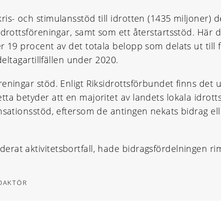
is- och stimulansstöd till idrotten (1435 miljoner) 
 idrottsföreningar, samt som ett återstartsstöd. Hä
r 19 procent av det totala belopp som delats ut till
deltagartillfällen under 2020.
eningar stöd. Enligt Riksidrottsförbundet finns det 
tta betyder att en majoritet av landets lokala idrot
nsationsstöd, eftersom de antingen nekats bidrag el
at aktivitetsbortfall, hade bidragsfördelningen riml
EDAKTÖR