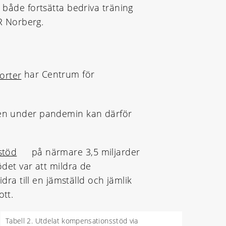
åde fortsätta bedriva träning
R Norberg.
har Centrum för
porter
gen under pandemin kan därför
stöd
på närmare 3,5 miljarder
ödet var att mildra de
a till en jämställd och jämlik
ott.
Tabell 2. Utdelat kompensationsstöd via