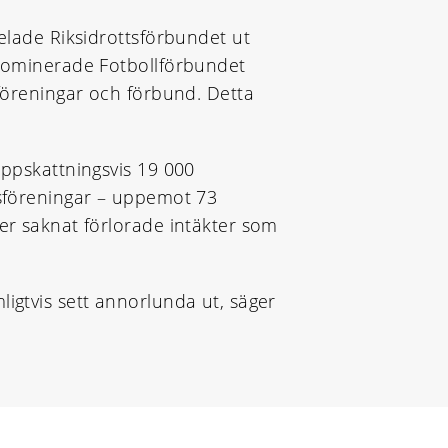
delade Riksidrottsförbundet ut
r dominerade Fotbollförbundet
 föreningar och förbund. Detta
uppskattningsvis 19 000
tsföreningar – uppemot 73
ler saknat förlorade intäkter som
igtvis sett annorlunda ut, säger