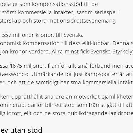
 dela ut som kompensationsstöd till de
 störst kommersiella intäkter, såsom seriespel i
mästerskap och stora motionsidrottsevenemang.
t 557 miljoner kronor, till Svenska
onomisk kompensation till dess elitklubbar. Denna
jon kronor vardera. Allra minst fick Svenska Styrke
essa 1675 miljoner, framför allt små förbund men ä
aekwondo. Utmärkande för just kampsporter är att
r, och att de samtidigt har små kommersiella intäkt
iken upprätthållit snarare än motverkat ojämlikheter
ominerad, därför blir ett stöd som främst gått till 
lig idrott, elit och de stora publikdragande lagidrot
lev utan stöd