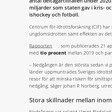
antal deltagartillfällen under 2020
miljarder som staten gav i kris- o
ishockey och fotboll.
Centrum för idrottsforskning (CIF) h
ungdomsidrotten samt effekten av det s
Rapporten
. som publicerades 21 apr
med
tio procent
mellan 2019 och pan
– Nedgången är den största sedan vi på
länder uppmuntrades Sveriges idrottsf
resor för att minska risken för smittspr
nedgång, säger Johan R Norberg, utred
Stora skillnader mellan ino
Nedgången var relativt jämnt fördelad