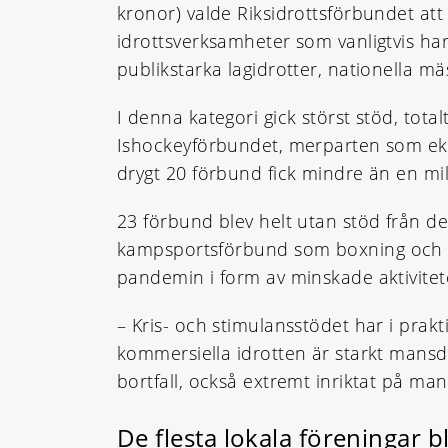
kronor) valde Riksidrottsförbundet att
idrottsverksamheter som vanligtvis har
publikstarka lagidrotter, nationella 
I denna kategori gick störst stöd, total
Ishockeyförbundet, merparten som ek
drygt 20 förbund fick mindre än en mil
23 förbund blev helt utan stöd från d
kampsportsförbund som boxning och t
pandemin i form av minskade aktivitete
– Kris- och stimulansstödet har i prakt
kommersiella idrotten är starkt mansd
bortfall, också extremt inriktat på man
De flesta lokala föreningar b