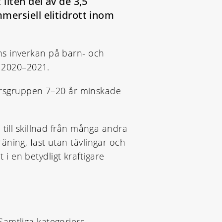
liten del av de 3,5
mersiell elitidrott inom
ns inverkan på barn- och
r 2020–2021.
åldersgruppen 7–20 år minskade
till skillnad från många andra
ning, fast utan tävlingar och
 i en betydligt kraftigare
Samtliga kategoriers