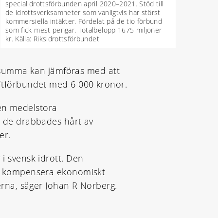
specialidrottsförbunden april 2020–2021. Stöd till
de idrottsverksamheter som vanligtvis har störst
kommersiella intäkter. Fördelat på de tio förbund
som fick mest pengar. Totalbelopp 1675 miljoner
kr. Källa: Riksidrottsförbundet
 summa kan jämföras med att
lyftförbundet med 6 000 kronor.
ven medelstora
 de drabbades hårt av
er.
 i svensk idrott. Den
att kompensera ekonomiskt
terna, säger Johan R Norberg.