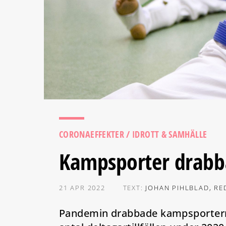
CORONAEFFEKTER
/ IDROTT & SAMHÄLLE
Kampsporter drabba
21 APR 2022
TEXT:
JOHAN PIHLBLAD, R
Pandemin drabbade kampsporterna 