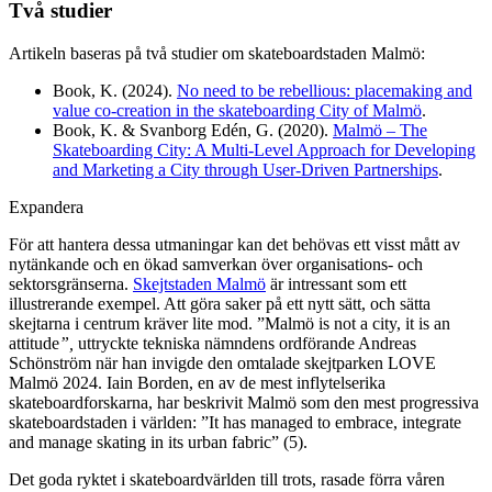
Två studier
Artikeln baseras på två studier om skateboardstaden Malmö:
Book, K. (2024).
No need to be rebellious: placemaking and
value co-creation in the skateboarding City of Malmö
.
Book, K. & Svanborg Edén, G. (2020).
Malmö – The
Skateboarding City: A Multi-­Level Approach for Developing
and Marketing a City through User-­Driven Partnerships
.
Expandera
För att hantera dessa utmaningar kan det behövas ett visst mått av
nytänkande och en ökad samverkan över organisations- och
sektorsgränserna.
Skejtstaden Malmö
är intressant som ett
illustrerande exempel. Att göra saker på ett nytt sätt, och sätta
skejtarna i centrum kräver lite mod. ”Malmö is not a city, it is an
attitude
”,
uttryckte tekniska nämndens ordförande Andreas
Schönström när han invigde den omtalade skejtparken LOVE
Malmö 2024. Iain Borden, en av de mest inflytelserika
skateboardforskarna, har beskrivit Malmö som den mest progressiva
skateboardstaden i världen: ”It has managed to embrace, integrate
and manage skating in its urban fabric” (5).
Det goda ryktet i skateboardvärlden till trots, rasade förra våren