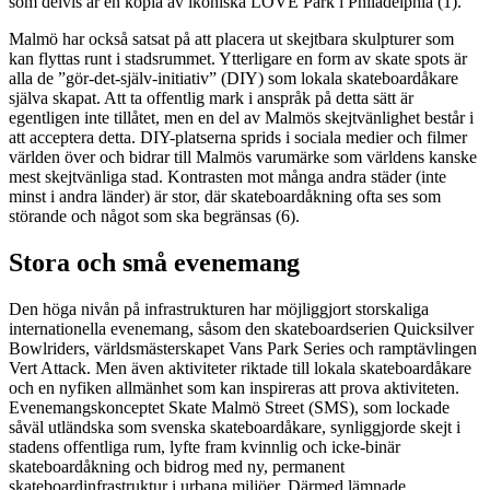
som delvis är en kopia av ikoniska LOVE Park i Philadelphia (1).
Malmö har också satsat på att placera ut skejtbara skulpturer som
kan flyttas runt i stadsrummet. Ytterligare en form av skate spots är
alla de ”gör-det-själv-initiativ” (DIY) som lokala skateboardåkare
själva skapat. Att ta offentlig mark i anspråk på detta sätt är
egentligen inte tillåtet, men en del av Malmös skejtvänlighet består i
att acceptera detta. DIY-platserna sprids i sociala medier och filmer
världen över och bidrar till Malmös varumärke som världens kanske
mest skejtvänliga stad. Kontrasten mot många andra städer (inte
minst i andra länder) är stor, där skateboardåkning ofta ses som
störande och något som ska begränsas (6).
Stora och små evenemang
Den höga nivån på infrastrukturen har möjliggjort storskaliga
internationella evenemang, såsom den skateboardserien Quicksilver
Bowlriders, världsmästerskapet Vans Park Series och ramptävlingen
Vert Attack. Men även aktiviteter riktade till lokala skateboardåkare
och en nyfiken allmänhet som kan inspireras att prova aktiviteten.
Evenemangskonceptet Skate Malmö Street (SMS), som lockade
såväl utländska som svenska skateboardåkare, synliggjorde skejt i
stadens offentliga rum, lyfte fram kvinnlig och icke-binär
skateboardåkning och bidrog med ny, permanent
skateboardinfrastruktur i urbana miljöer. Därmed lämnade