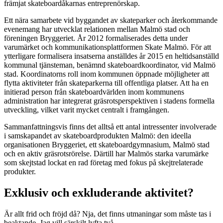
främjat skateboardåkarnas entreprenörskap.
Ett nära samarbete vid byggandet av skateparker och återkommande
evenemang har utvecklat relationen mellan Malmö stad och
föreningen Bryggeriet. År 2012 formaliserades detta under
varumärket och kommunikationsplattformen Skate Malmö. För att
ytterligare formalisera insatserna anställdes år 2015 en heltidsanställd
kommunal tjänsteman, benämnd skateboardkoordinator, vid Malmö
stad. Koordinatorns roll inom kommunen öppnade möjligheter att
flytta aktiviteter från skateparkerna till offentliga platser. Att ha en
initierad person från skateboardvärlden inom kommunens
administration har integrerat gräsrotsperspektiven i stadens formella
utveckling, vilket varit mycket centralt i framgången.
Sammanfattningsvis finns det alltså ett antal intressenter involverade
i samskapandet av skateboardprodukten Malmö: den ideella
organisationen Bryggeriet, ett skateboardgymnasium, Malmö stad
och en aktiv gräsrotsrörelse. Därtill har Malmös starka varumärke
som skejtstad lockat en rad företag med fokus på skejtrelaterade
produkter.
Exklusiv och exkluderande aktivitet?
Är allt frid och fröjd då? Nja, det finns utmaningar som måste tas i
beaktande. Jag vill särskilt lyfta två.