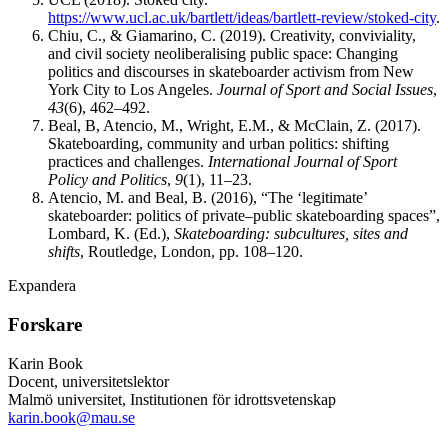
https://www.ucl.ac.uk/bartlett/ideas/bartlett-review/stoked-city
.
Chiu, C., & Giamarino, C. (2019). Creativity, conviviality,
and civil society neoliberalising public space: Changing
politics and discourses in skateboarder activism from New
York City to Los Angeles.
Journal of Sport and Social Issues
,
43
(6), 462–492.
Beal, B, Atencio, M., Wright, E.M., & McClain, Z. (2017).
Skateboarding, community and urban politics: shifting
practices and challenges.
International Journal of Sport
Policy and Politics
,
9
(1), 11–23.
Atencio, M. and Beal, B. (2016), “The ‘legitimate’
skateboarder: politics of private–public skateboarding spaces”,
Lombard, K. (Ed.),
Skateboarding: subcultures, sites and
shifts
, Routledge, London, pp. 108–120.
Expandera
Forskare
Karin Book
Docent, universitetslektor
Malmö universitet, Institutionen för idrottsvetenskap
karin.book@mau.se