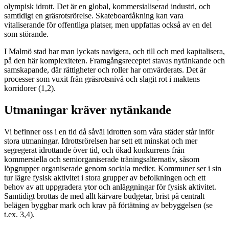
olympisk idrott. Det är en global, kommersialiserad industri, och
samtidigt en gräsrotsrörelse. Skateboardåkning kan vara
vitaliserande för offentliga platser, men uppfattas också av en del
som störande.
I Malmö stad har man lyckats navigera, och till och med kapitalisera,
på den här komplexiteten. Framgångsreceptet stavas nytänkande och
samskapande, där rättigheter och roller har omvärderats. Det är
processer som vuxit från gräsrotsnivå och slagit rot i maktens
korridorer (1,2).
Utmaningar kräver nytänkande
Vi befinner oss i en tid då såväl idrotten som våra städer står inför
stora utmaningar. Idrottsrörelsen har sett ett minskat och mer
segregerat idrottande över tid, och ökad konkurrens från
kommersiella och semiorganiserade träningsalternativ, såsom
löpgrupper organiserade genom sociala medier. Kommuner ser i sin
tur lägre fysisk aktivitet i stora grupper av befolkningen och ett
behov av att uppgradera ytor och anläggningar för fysisk aktivitet.
Samtidigt brottas de med allt kärvare budgetar, brist på centralt
belägen byggbar mark och krav på förtätning av bebyggelsen (se
t.ex. 3,4).