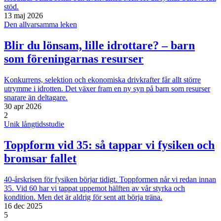
stöd.
13 maj 2026
Den allvarsamma leken
Blir du lönsam, lille idrottare? – barn
som föreningarnas resurser
Konkurrens, selektion och ekonomiska drivkrafter får allt större
utrymme i idrotten. Det växer fram en ny syn på barn som resurser
snarare än deltagare.
30 apr 2026
2
Unik långtidsstudie
Toppform vid 35: så tappar vi fysiken och
bromsar fallet
40-årskrisen för fysiken börjar tidigt. Toppformen når vi redan innan
35. Vid 60 har vi tappat uppemot hälften av vår styrka och
kondition. Men det är aldrig för sent att börja träna.
16 dec 2025
5