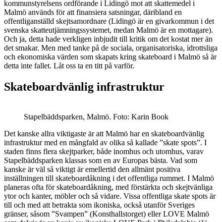
kommunstyrelsens ordförande i Lidingö mot att skattemedel i
Malmö används för att finansiera satsningar, däribland en
offentliganställd skejtsamordnare (Lidingö är en givarkommun i det
svenska skatteutjämningssystemet, medan Malmö är en mottagare).
Och ja, detta hade verkligen inbjudit till kritik om det kostat mer än
det smakar. Men med tanke på de sociala, organisatoriska, idrottsliga
och ekonomiska värden som skapats kring skateboard i Malmö så är
detta inte fallet. Låt oss ta en titt på varför.
Skateboardvänlig infrastruktur
Stapelbäddsparken, Malmö. Foto: Karin Book
Det kanske allra viktigaste är att Malmö har en skateboardvänlig
infrastruktur med en mångfald av olika så kallade ”skate spots”. I
staden finns flera skejtparker, både inomhus och utomhus, varav
Stapelbäddsparken klassas som en av Europas bästa. Vad som
kanske är väl så viktigt är emellertid den allmänt positiva
inställningen till skateboardåkning i det offentliga rummet. I Malmö
planeras ofta för skateboardåkning, med förstärkta och skejtvänliga
ytor och kanter, möbler och så vidare. Vissa offentliga skate spots är
till och med att betrakta som ikoniska, också utanför Sveriges
gränser, såsom ”Svampen” (Konsthallstorget) eller LOVE Malmö