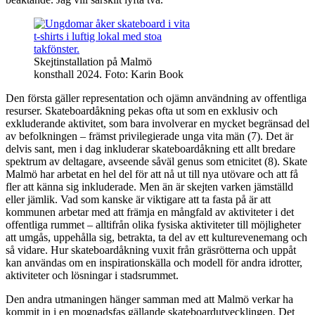
Skejtinstallation på Malmö
konsthall 2024. Foto: Karin Book
Den första gäller representation och ojämn användning av offentliga
resurser. Skateboardåkning pekas ofta ut som en exklusiv och
exkluderande aktivitet, som bara involverar en mycket begränsad del
av befolkningen – främst privilegierade unga vita män (7). Det är
delvis sant, men i dag inkluderar skateboardåkning ett allt bredare
spektrum av deltagare, avseende såväl genus som etnicitet (8). Skate
Malmö har arbetat en hel del för att nå ut till nya utövare och att få
fler att känna sig inkluderade. Men än är skejten varken jämställd
eller jämlik. Vad som kanske är viktigare att ta fasta på är att
kommunen arbetar med att främja en mångfald av aktiviteter i det
offentliga rummet – alltifrån olika fysiska aktiviteter till möjligheter
att umgås, uppehålla sig, betrakta, ta del av ett kulturevenemang och
så vidare. Hur skateboardåkning vuxit från gräsrötterna och uppåt
kan användas om en inspirationskälla och modell för andra idrotter,
aktiviteter och lösningar i stadsrummet.
Den andra utmaningen hänger samman med att Malmö verkar ha
kommit in i en mognadsfas gällande skateboardutvecklingen. Det