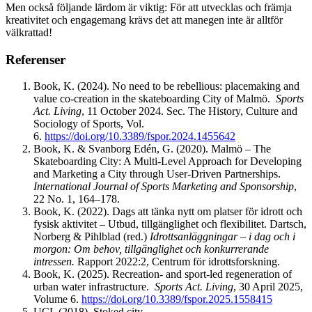
Men också följande lärdom är viktig: För att utvecklas och främja
kreativitet och engagemang krävs det att manegen inte är alltför
välkrattad!
Referenser
Book, K. (2024). No need to be rebellious: placemaking and
value co-creation in the skateboarding City of Malmö.
Sports
Act. Living
, 11 October 2024. Sec. The History, Culture and
Sociology of Sports, Vol.
6.
https://doi.org/10.3389/fspor.2024.1455642
Book, K. & Svanborg Edén, G. (2020). Malmö – The
Skateboarding City: A Multi-­Level Approach for Developing
and Marketing a City through User-­Driven Partnerships.
International Journal of Sports Marketing and Sponsorship
,
22 No. 1, 164–178.
Book, K. (2022). Dags att tänka nytt om platser för idrott och
fysisk aktivitet – Utbud, tillgänglighet och flexibilitet. Dartsch,
Norberg & Pihlblad (red.)
Idrottsanläggningar – i dag och i
morgon: Om behov, tillgänglighet och konkurrerande
intressen.
Rapport 2022:2, Centrum för idrottsforskning.
Book, K. (2025). Recreation- and sport-led regeneration of
urban water infrastructure.
Sports Act. Living
, 30 April 2025,
Volume 6.
https://doi.org/10.3389/fspor.2025.1558415
UCL (2018). Stoked city.