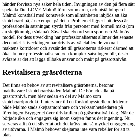
händer förvisso nya saker hela tiden. Invigningen av den på flera sätt
spektakulära LOVE Malmö förra sommaren, och utställningen i
Malmö konsthall med konstverk som allmänheten inbjöds att åka
skateboard på, är exempel på detta. Problemet ligger i att dessa är
professionella satsningar, styrda från personer med formell makt (om
än skejtkunniga sådana). Såväl skateboard som sport och Malmös
modell för dess utveckling har professionaliserats alltmer det senaste
decenniet. Utvecklingen har drivits av väletablerade vuxna i
maktens korridorer och avståndet till gräsrötterna riskerar därmed att
öka. Ju mer professionaliserad och komplex satsningen blir, desto
svårare är det att lägga tillbaka ansvar och makt på gräsrotsnivån.
Revitalisera gräsrötterna
Det finns ett behov av att revitalisera gräsrötterna, betonar
makthavare i skateboardstaden Malmö. De började alla på
gräsrotsnivå, men blev sedan en del av Malmö som
skateboardprodukt. I intervjuer till en forskningsstudie reflekterar
både Malmö stads skejtsamordnare och verksamhetsledaren på
föreningen Bryggeriet över drivkraften på gräsrotsnivå i dag. När de
började åka och engagera sig inom skejten fanns det ingenting. Nu
serveras allt på ett silverfat och det krävs inte så mycket engagemang
av utövarna. I Malmö behöver skejtarna inte vara rebeller för att ta
plats.