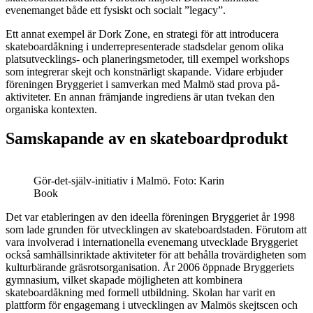
evenemanget både ett fysiskt och socialt ”legacy”.
Ett annat exempel är Dork Zone, en strategi för att introducera
skateboardåkning i underrepresenterade stadsdelar genom olika
platsutvecklings- och planeringsmetoder, till exempel workshops
som integrerar skejt och konstnärligt skapande. Vidare erbjuder
föreningen Bryggeriet i samverkan med Malmö stad prova på-
aktiviteter. En annan främjande ingrediens är utan tvekan den
organiska kontexten.
Samskapande av en skateboardprodukt
Gör-det-själv-initiativ i Malmö. Foto: Karin
Book
Det var etableringen av den ideella föreningen Bryggeriet år 1998
som lade grunden för utvecklingen av skateboardstaden. Förutom att
vara involverad i internationella evenemang utvecklade Bryggeriet
också samhällsinriktade aktiviteter för att behålla trovärdigheten som
kulturbärande gräsrotsorganisation. År 2006 öppnade Bryggeriets
gymnasium, vilket skapade möjligheten att kombinera
skateboardåkning med formell utbildning. Skolan har varit en
plattform för engagemang i utvecklingen av Malmös skejtscen och