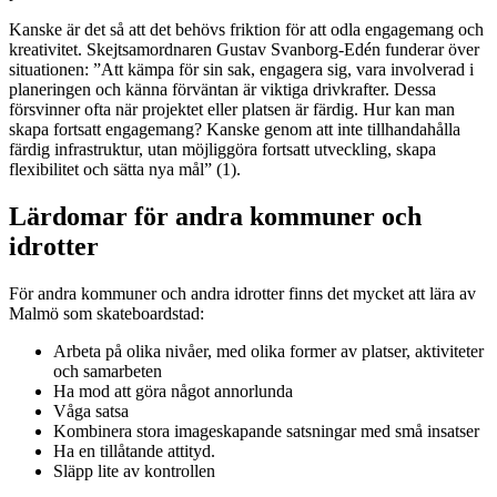
Kanske är det så att det behövs friktion för att odla engagemang och
kreativitet. Skejtsamordnaren Gustav Svanborg-Edén funderar över
situationen: ”Att kämpa för sin sak, engagera sig, vara involverad i
planeringen och känna förväntan är viktiga drivkrafter. Dessa
försvinner ofta när projektet eller platsen är färdig. Hur kan man
skapa fortsatt engagemang? Kanske genom att inte tillhandahålla
färdig infrastruktur, utan möjliggöra fortsatt utveckling, skapa
flexibilitet och sätta nya mål” (1).
Lärdomar för andra kommuner och
idrotter
För andra kommuner och andra idrotter finns det mycket att lära av
Malmö som skateboardstad:
Arbeta på olika nivåer, med olika former av platser, aktiviteter
och samarbeten
Ha mod att göra något annorlunda
Våga satsa
Kombinera stora imageskapande satsningar med små insatser
Ha en tillåtande attityd.
Släpp lite av kontrollen