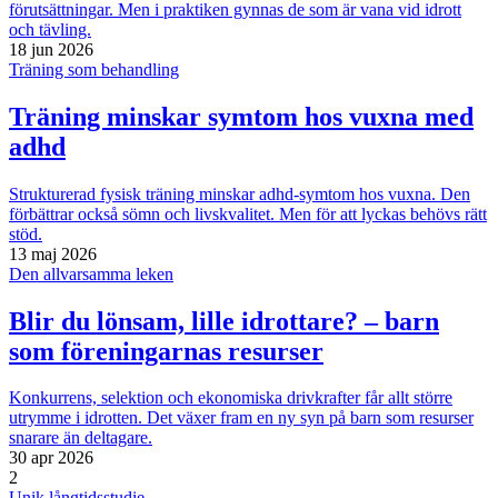
förutsättningar. Men i praktiken gynnas de som är vana vid idrott
och tävling.
18 jun 2026
Träning som behandling
Träning minskar symtom hos vuxna med
adhd
Strukturerad fysisk träning minskar adhd-symtom hos vuxna. Den
förbättrar också sömn och livskvalitet. Men för att lyckas behövs rätt
stöd.
13 maj 2026
Den allvarsamma leken
Blir du lönsam, lille idrottare? – barn
som föreningarnas resurser
Konkurrens, selektion och ekonomiska drivkrafter får allt större
utrymme i idrotten. Det växer fram en ny syn på barn som resurser
snarare än deltagare.
30 apr 2026
2
Unik långtidsstudie