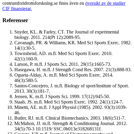
centrumforidrottsforskning.se finns även en
översikt av de studier
CIF finansierar.
Referenser
Snyder, KL. & Farley, CT. The Journal of experimental
biology. 2011. 214(Pt 12):2089-95.
Cavanagh, PR. & Williams, KR. Med Sci Sports Exerc. 1982.
14(1):30-5.
Townshend, AD. m.fl. Med Sci Sports Exerc. 2010.
42(1):160-9.
Larson, P. m.fl. J Sports Sci. 2011. 29(15):1665-73.
Hasegawa, H. m.fl. J Strength Cond Res. 2007. 21(3):888-93.
Ogueta-Alday, A. m.fl. Med Sci Sports Exerc. 2014.
46(3):580-5.
Santos-Concejero, J. m.fl. Biology of sport/Institute of Sport.
2013. 30(3):181-7.
Jensen, K. m.fl. J Sports Sci. 1999. 17(12):945-50.
Staab, JS. m.fl. Med Sci Sports Exerc. 1992. 24(1):124-7.
Minetti, AE. m.fl. J Appl Physiol (1985). 2002. 93(3):1039-
46.
Butler, RJ. m.fl. Clinical Biomechanics. 2003. 18(6):511-7.
McMahon, JJ. m.fl. Strength & Conditioning Journal. 2012.
34(5):70-3 10.1519/ SSC.0b013e318268131f.