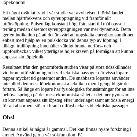
löpekonomi.
Ett något oväntat fynd i vår studie var avvikelsen i förhållandet
mellan hjärtfrekvens och syreupptagning vid framför allt
utförslöpning. Pulsen låg konstant högt från start till mål oavsett
terräng medan däremot syreupptagningen var mer dynamisk. Detta
ger en indikation på att det är svårt att uppskatta energikonsumtionen
enbart med hjälp av en pulsklocka vid denna typ av löpning. I
tillägg, traillöpning innehåller väldigt branta nerförs- och
uppförsbackar, vilket ytterligare höjer kraven på förmågan att kunna
anpassa sin löpteknik.
Resultatet från den genomförda studien visar på stora tidsskillnader
vid brant utförslöpning och vid tekniska passager där vissa löpare
tappar mycket tid gentemot andra. De snabbaste löparna använder
inte alltid den mest löpekonomiska tekniken men i gengäld går det
fortare. Så länge en löpare har fysiologiska förutsättningar för att inte
behöva springa på det mest ekonomiska sättet är det mer gynnsamt
att konstant anpassa sitt löpsteg efter underlaget samt att ödsla energi
för att absorbera stötar i branta utförsbackar vid tekniska passager.
Obs!
Denna artikel är några år gammal. Det kan finnas nyare forskning i
ämnet. Använd gärna vår sökfunktion. På