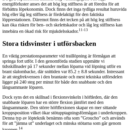
energiförluster anses det att hög leg stiffness är att föredra för att
förbättra löpekonomin. Dock finns det inga tydliga resultat huruvida
hög eller låg leg stiffness är fördelaktigt för den faktiska
löpprestationen. Däremot finns det tecken på att hög leg stiffness
kan öka risken för ben- och skelettskador och låg leg stiffness kan
11-13
innebära en ökad risk för mjukdelsskador.
Stora tidsvinster i utförsbacken
En viktig prestationsparameter vid traillöpning är förmågan att
springa fort utför. I den genomförda studien uppmätte vi
tidsskillnader på 17 sekunder mellan löparna vid löpning utför en
brant slalombacke, där snittiden var 85.2 ± 8.8 sekunder. Intressant
är att stegfrekvensen i den brantaste och mest tekniska utförsdelen
ligger på 240 steg per minut för både den snabbaste och den
långsammaste löparen.
Dock syns det en skillnad i flexionsvinkeln i höftleden, där den
snabbaste löparen har en större flexion jämfört med den
långsammaste. Den större höftflexionen skapar en mer sittande
kroppsposition vilket ökar stötupptagningsförmågan i underkroppen.
Denna typ av löpteknik benämns ofta som ”Groucho” och används
för att ”jämna ut” underlaget och minska stötarna som går genom
14
kroppen.