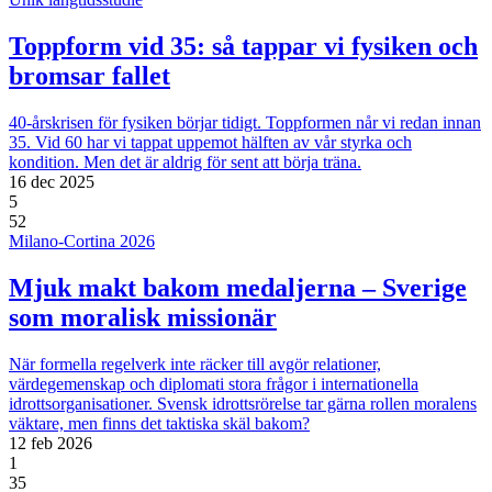
Toppform vid 35: så tappar vi fysiken och
bromsar fallet
40-årskrisen för fysiken börjar tidigt. Toppformen når vi redan innan
35. Vid 60 har vi tappat uppemot hälften av vår styrka och
kondition. Men det är aldrig för sent att börja träna.
16 dec 2025
5
52
Milano-Cortina 2026
Mjuk makt bakom medaljerna – Sverige
som moralisk missionär
När formella regelverk inte räcker till avgör relationer,
värdegemenskap och diplomati stora frågor i internationella
idrottsorganisationer. Svensk idrottsrörelse tar gärna rollen moralens
väktare, men finns det taktiska skäl bakom?
12 feb 2026
1
35