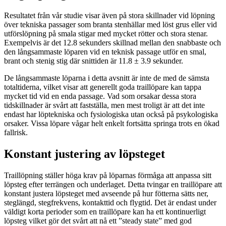
Resultatet från vår studie visar även på stora skillnader vid löpning
över tekniska passager som branta stenhällar med löst grus eller vid
utförslöpning på smala stigar med mycket rötter och stora stenar.
Exempelvis är det 12.8 sekunders skillnad mellan den snabbaste och
den långsammaste löparen vid en teknisk passage utför en smal,
brant och stenig stig där snittiden är 11.8 ± 3.9 sekunder.
De långsammaste löparna i detta avsnitt är inte de med de sämsta
totaltiderna, vilket visar att generellt goda traillöpare kan tappa
mycket tid vid en enda passage. Vad som orsakar dessa stora
tidskillnader är svårt att fastställa, men mest troligt är att det inte
endast har löptekniska och fysiologiska utan också på psykologiska
orsaker. Vissa löpare vågar helt enkelt fortsätta springa trots en ökad
fallrisk.
Konstant justering av löpsteget
Traillöpning ställer höga krav på löparnas förmåga att anpassa sitt
löpsteg efter terrängen och underlaget. Detta tvingar en traillöpare att
konstant justera löpsteget med avseende på hur fötterna sätts ner,
steglängd, stegfrekvens, kontakttid och flygtid. Det är endast under
väldigt korta perioder som en traillöpare kan ha ett kontinuerligt
löpsteg vilket gör det svårt att nå ett ”steady state” med god