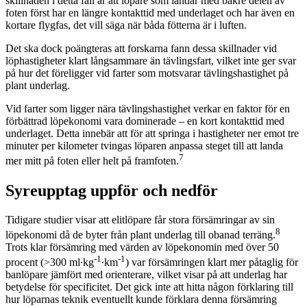
skillnaden i detta fall är att löpare som landar med bakre delen av
foten först har en längre kontakttid med underlaget och har även en
kortare flygfas, det vill säga när båda fötterna är i luften.
Det ska dock poängteras att forskarna fann dessa skillnader vid
löphastigheter klart långsammare än tävlingsfart, vilket inte ger svar
på hur det föreligger vid farter som motsvarar tävlingshastighet på
plant underlag.
Vid farter som ligger nära tävlingshastighet verkar en faktor för en
förbättrad löpekonomi vara dominerade – en kort kontakttid med
underlaget. Detta innebär att för att springa i hastigheter ner emot tre
minuter per kilometer tvingas löparen anpassa steget till att landa
7
mer mitt på foten eller helt på framfoten.
Syreupptag uppför och nedför
Tidigare studier visar att elitlöpare får stora försämringar av sin
8
löpekonomi då de byter från plant underlag till obanad terräng.
Trots klar försämring med värden av löpekonomin med över 50
-1
-1
procent (>300 ml∙kg
∙km
) var försämringen klart mer påtaglig för
banlöpare jämfört med orienterare, vilket visar på att underlag har
betydelse för specificitet. Det gick inte att hitta någon förklaring till
hur löparnas teknik eventuellt kunde förklara denna försämring