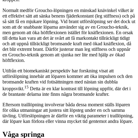
Normalt medför Groucho-löpningen en minskad knävinkel vilket är
ett effektivt sätt att sänka benens fjäderkonstant (leg stiffness) och på
så sätt få en mjukare löpning. Vid brant utförslöpning ser det dock ut
som att de snabbaste löparna använder sig av en Groucho-teknik,
men genom att öka höftflexionen istället för knäflexionen. En orsak
till detta kan vara att det är svårt att få markontakt tillräckligt tidigt
och att uppnå tillräckligt bromsande kraft med ökad knäflexion, då
det blir extremt brant. Därför justerar man leg stiffness och uppnår
en Groucho-teknik genom att sjunka ner lite med hjälp av ökad
höftflexion.
Utifrån ett biomekaniskt perspektiv har forskning visat att
utförslöpning innebär att löparen kommer att öka impulsen och den
bromsande kraften vid fotisättningen med nästan sin dubbla
15
kroppsvikt.
Detta är en klar kontrast till löpning uppför, där det i
de brantaste delarna inte finns några bromsande krafter.
Eftersom traillöpning involverar båda dessa moment ställs löparen
för olika utmaningar att justera sitt löpsteg under en och samma
tävling. Utförslöpningen är därför en viktig parameter i traillöpning,
där löpare kan förlora eller vinna mycket tid gentemot andra löpare.
Våga springa