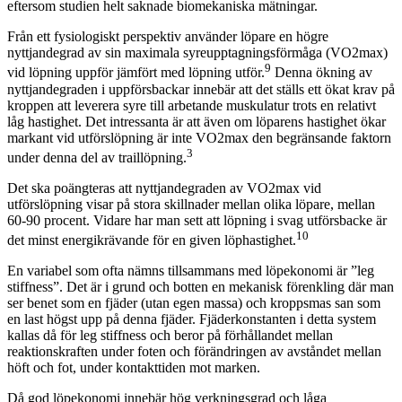
eftersom studien helt saknade biomekaniska mätningar.
Från ett fysiologiskt perspektiv använder löpare en högre
nyttjandegrad av sin maximala syreupptagningsförmåga (VO2max)
9
vid löpning uppför jämfört med löpning utför.
Denna ökning av
nyttjandegraden i uppförsbackar innebär att det ställs ett ökat krav på
kroppen att leverera syre till arbetande muskulatur trots en relativt
låg hastighet. Det intressanta är att även om löparens hastighet ökar
markant vid utförslöpning är inte VO2max den begränsande faktorn
3
under denna del av traillöpning.
Det ska poängteras att nyttjandegraden av VO2max vid
utförslöpning visar på stora skillnader mellan olika löpare, mellan
60-90 procent. Vidare har man sett att löpning i svag utförsbacke är
10
det minst energikrävande för en given löphastighet.
En variabel som ofta nämns tillsammans med löpekonomi är ”leg
stiffness”. Det är i grund och botten en mekanisk förenkling där man
ser benet som en fjäder (utan egen massa) och kroppsmas san som
en last högst upp på denna fjäder. Fjäderkonstanten i detta system
kallas då för leg stiffness och beror på förhållandet mellan
reaktionskraften under foten och förändringen av avståndet mellan
höft och fot, under kontakttiden mot marken.
Då god löpekonomi innebär hög verkningsgrad och låga