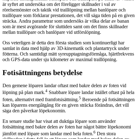
är syftet att undersöka om det föreligger skillnader i val av
rörelsemönster och taktik vid traillöpning mellan banlöpare och
traillöpare som förklarar prestationen, det vill säga tiden på en given
sträcka. Andra parametrar som undersöks är vilka delar av banan
som är mest avgörande för sluttiden samt om det finns skillnader
mellan traillöpare och banlöpare vid utförslöpning.
Oss veterligen är detta den första studien som kontinuerligt har
samlat in data med hjälp av 3D-kinematik och plantartryck under
fötterna. Och samtidigt mätt syreupptagningsförmåga, hjärtfrekvens
och GPS-data under sju kilometer av maximal traillöpning.
Fotisättningens betydelse
Den gemene löparen landar oftast med bakre delen av foten vid
4
löpning på plan mark.
Snabbare löpare landar istället oftast på hela
5
foten, alternativt med framfotsisättning.
Beroende på fotisättningen
kan löparens energiåtgång för en given sträcka förändras, det vill
säga den påverkar löpekonomin.
En senare studie har visat att duktiga löpare som använder
fotisättning med bakre delen av foten har något bättre löpekonomi
6
jämfört med löpare som landar med hela foten.
Den stora