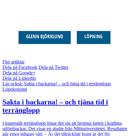
GLENN BJÖRKLUND
LÖPNING
Fler artiklar
Dela på Facebook
Dela på Twitter
Dela på Google+
Dela på Linkedin
Läs också:
Sakta i backarna! – och tjäna tid i terränglopp
Löpekonomi
Sakta i backarna! – och tjäna tid i
terränglopp
I kuperade terränglopp lönar det sig att bromsa farten i kraftiga
utförsbackar. Det visar en studie från Mittuniversitetet. Resultaten
går emot tidigare råd. – Är det tillräckligt brant är det för