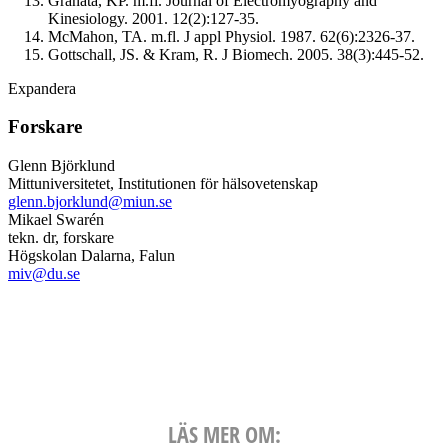
Granata, KP. m.fl. Journal of Electromyography and
Kinesiology. 2001. 12(2):127-35.
McMahon, TA. m.fl. J appl Physiol. 1987. 62(6):2326-37.
Gottschall, JS. & Kram, R. J Biomech. 2005. 38(3):445-52.
Expandera
Forskare
Glenn Björklund
Mittuniversitetet, Institutionen för hälsovetenskap
glenn.bjorklund@miun.se
Mikael Swarén
tekn. dr, forskare
Högskolan Dalarna, Falun
miv@du.se
LÄS MER OM: