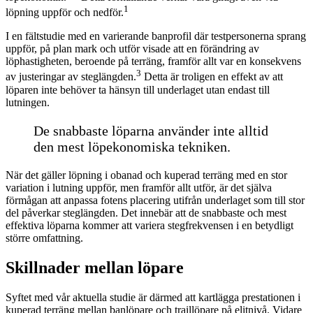
1
löpning uppför och nedför.
I en fältstudie med en varierande banprofil där testpersonerna sprang
uppför, på plan mark och utför visade att en förändring av
löphastigheten, beroende på terräng, framför allt var en konsekvens
3
av justeringar av steglängden.
Detta är troligen en effekt av att
löparen inte behöver ta hänsyn till underlaget utan endast till
lutningen.
De snabbaste löparna använder inte alltid
den mest löpekonomiska tekniken.
När det gäller löpning i obanad och kuperad terräng med en stor
variation i lutning uppför, men framför allt utför, är det själva
förmågan att anpassa fotens placering utifrån underlaget som till stor
del påverkar steglängden. Det innebär att de snabbaste och mest
effektiva löparna kommer att variera stegfrekvensen i en betydligt
större omfattning.
Skillnader mellan löpare
Syftet med vår aktuella studie är därmed att kartlägga prestationen i
kuperad terräng mellan banlöpare och traillöpare på elitnivå. Vidare