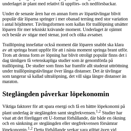
underlaget är plant med relativt få uppförs- och nedförsbackar.
Under de senaste åren har en annan form av löpartävlingar blivit
populär där löparna springer i mer obanad terräng med stor variation
i antal höjdmeter. Tävlingsformen som kallas för traillöpning utsätter
löparen för mer tekniskt krävande moment. Underlaget är ojämnt
och består av stigar med stenar, jord och olika avsatser.
Traillöpning innefattar också moment där löparen snabbt ska klara
av att springa brant uppför för att i nästa moment springa brant utför.
Trots att denna form av löpning har blivit otroligt populär finns det i
dag tämligen få vetenskapliga studier som är genomförda på
traillöpning. De studier som finns har framför allt studerat uttröttning
under traillöpningstävlingar över långa distanser. Det är tävlingar
som tangerar så kallad ultralöpning, det vill säga längre distanser än
maraton.
Steglängden påverkar löpekonomin
Viktiga faktorer för att spara energi och få en bättre löpekonomi på
1,2
plant underlag är steglängden samt stegfrekvensen.
Studier har
visat att det föreligger ett U-format förhållande, där både en ökning
och en sänkning av steglängden eller stegfrekvensen försämrar
1,2
löpekonomin.
Detta förhållande verkar vara giltigt även vid