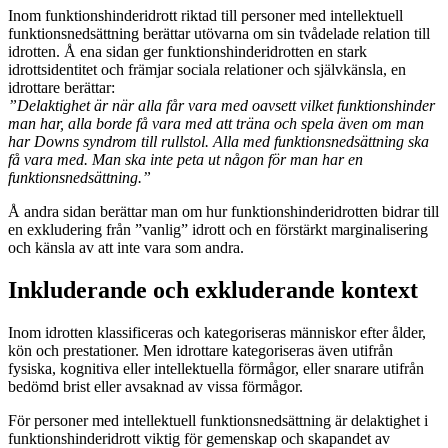
Inom funktionshinderidrott riktad till personer med intellektuell
funktionsnedsättning berättar utövarna om sin tvådelade relation till
idrotten. Å ena sidan ger funktionshinderidrotten en stark
idrottsidentitet och främjar sociala relationer och självkänsla, en
idrottare berättar:
”Delaktighet är när alla får vara med oavsett vilket funktionshinder
man har, alla borde få vara med att träna och spela även om man
har Downs syndrom till rullstol. Alla med funktionsnedsättning ska
få vara med. Man ska inte peta ut någon för man har en
funktionsnedsättning.”
Å andra sidan berättar man om hur funktionshinderidrotten bidrar till
en exkludering från ”vanlig” idrott och en förstärkt marginalisering
och känsla av att inte vara som andra.
Inkluderande och exkluderande kontext
Inom idrotten klassificeras och kategoriseras människor efter ålder,
kön och prestationer. Men idrottare kategoriseras även utifrån
fysiska, kognitiva eller intellektuella förmågor, eller snarare utifrån
bedömd brist eller avsaknad av vissa förmågor.
För personer med intellektuell funktionsnedsättning är delaktighet i
funktionshinderidrott viktig för gemenskap och skapandet av