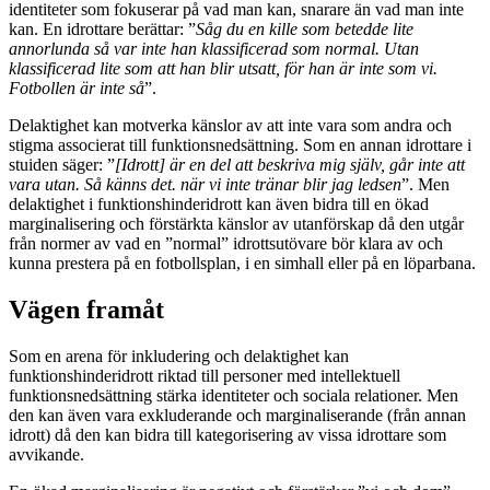
identiteter som fokuserar på vad man kan, snarare än vad man inte
kan. En idrottare berättar: ”
Såg du en kille som betedde lite
annorlunda så var inte han klassificerad som normal. Utan
klassificerad lite som att han blir utsatt, för han är inte som vi.
Fotbollen är inte så
”.
Delaktighet kan motverka känslor av att inte vara som andra och
stigma associerat till funktionsnedsättning. Som en annan idrottare i
stuiden säger: ”
[Idrott] är en del att beskriva mig själv, går inte att
vara utan. Så känns det. när vi inte tränar blir jag ledsen
”. Men
delaktighet i funktionshinderidrott kan även bidra till en ökad
marginalisering och förstärkta känslor av utanförskap då den utgår
från normer av vad en ”normal” idrottsutövare bör klara av och
kunna prestera på en fotbollsplan, i en simhall eller på en löparbana.
Vägen framåt
Som en arena för inkludering och delaktighet kan
funktionshinderidrott riktad till personer med intellektuell
funktionsnedsättning stärka identiteter och sociala relationer. Men
den kan även vara exkluderande och marginaliserande (från annan
idrott) då den kan bidra till kategorisering av vissa idrottare som
avvikande.