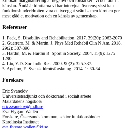
En ökad marginalisering är negativt och förstärker ”vi och dom”-
känslan. Ändå är idrottarna vi har intervjuat överens; visst kan
funktionshinderidrotten vara ett tveeggat svärd – men idrotten ger
mest glädje, motivation och en känsla av gemenskap.
Referenser
1. Pack, S. Disability and Rehabilitation. 2017. 39(20): 2063-2070
2. Guerrero, M. & Martin, J. Phys Med Rehabil Clin N Am. 2018.
29(2): 387-396
3. Hardin, M. & Hardin B. Sport in Society. 2004. 15(9): 1275-
1290.
4. Liu, Y-D. Soc Indic Res. 2009. 90(2): 325-337.
5. Apelmo, E. Svensk idrottsforskning. 2014. 1: 30-34.
Forskare
Eric Svanelöv
Universitetsadjunkt och doktorand i socialt arbete
Mälardalens högskola
eric.svanelov@mdh.se
Eva Flygare Wallén
Forskare, Östersunds kommun, sektor funktionshinder
Karolinska Institutet
eva.flygare.wallen@ki.se