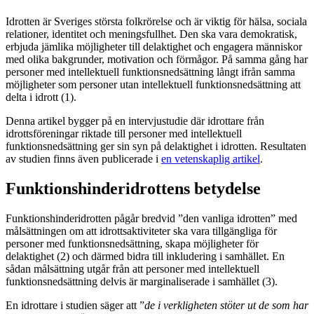
Idrotten är Sveriges största folkrörelse och är viktig för hälsa, sociala
relationer, identitet och meningsfullhet. Den ska vara demokratisk,
erbjuda jämlika möjligheter till delaktighet och engagera människor
med olika bakgrunder, motivation och förmågor. På samma gång har
personer med intellektuell funktionsnedsättning långt ifrån samma
möjligheter som personer utan intellektuell funktionsnedsättning att
delta i idrott (1).
Denna artikel bygger på en intervjustudie där idrottare från
idrottsföreningar riktade till personer med intellektuell
funktionsnedsättning ger sin syn på delaktighet i idrotten. Resultaten
av studien finns även publicerade i
en vetenskaplig artikel
.
Funktionshinderidrottens betydelse
Funktionshinderidrotten pågår bredvid ”den vanliga idrotten” med
målsättningen om att idrottsaktiviteter ska vara tillgängliga för
personer med funktionsnedsättning, skapa möjligheter för
delaktighet (2) och därmed bidra till inkludering i samhället. En
sådan målsättning utgår från att personer med intellektuell
funktionsnedsättning delvis är marginaliserade i samhället (3).
En idrottare i studien säger att ”
de i verkligheten stöter ut de som har