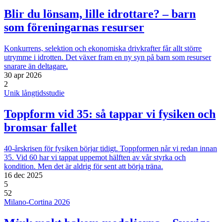
Blir du lönsam, lille idrottare? – barn
som föreningarnas resurser
Konkurrens, selektion och ekonomiska drivkrafter får allt större
utrymme i idrotten. Det växer fram en ny syn på barn som resurser
snarare än deltagare.
30 apr 2026
2
Unik långtidsstudie
Toppform vid 35: så tappar vi fysiken och
bromsar fallet
40-årskrisen för fysiken börjar tidigt. Toppformen når vi redan innan
35. Vid 60 har vi tappat uppemot hälften av vår styrka och
kondition. Men det är aldrig för sent att börja träna.
16 dec 2025
5
52
Milano-Cortina 2026