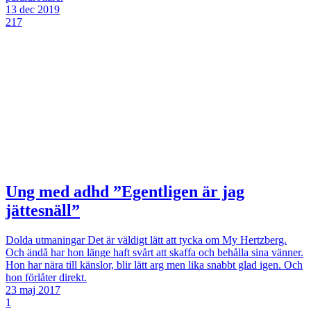
13 dec 2019
217
Ung med adhd ”Egentligen är jag
jättesnäll”
Dolda utmaningar
Det är väldigt lätt att tycka om My Hertzberg.
Och ändå har hon länge haft svårt att skaffa och behålla sina vänner.
Hon har nära till känslor, blir lätt arg men lika snabbt glad igen. Och
hon förlåter direkt.
23 maj 2017
1