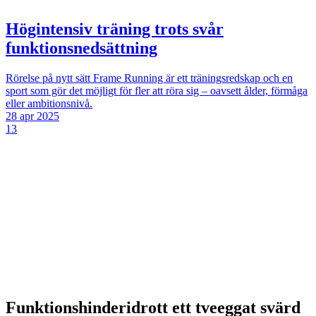
Högintensiv träning trots svår
funktionsnedsättning
Rörelse på nytt sätt
Frame Running är ett träningsredskap och en
sport som gör det möjligt för fler att röra sig – oavsett ålder, förmåga
eller ambitionsnivå.
28 apr 2025
13
Funktionshinderidrott ett tveeggat svärd