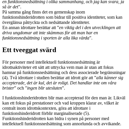
en funktionsnedsättning i olika sammanhang, och jag kan svara, ja
så är de
t”.
På samma gång finns det en gemenskap inom
funktionshinderidrotten som bidrar till positiva identiteter, som kan
överglänsa påtryckta och nedsättande identiteter.
En annan idrottare berättar att ”
en viktig del i den utvecklingen att
driva ungdomar att inte skämmas för att man har en
funktionsnedsättning i sporten är alla lika värda
”.
Ett tveeggat svärd
För personer med intellektuell funktionsnedsättning är
idrottsaktiviteter ett sätt att uttrycka vem man är utan att fokus
hamnar på funktionsnedsättning och dess associerade begränsningar
(4). Två idrottare i studien berättar att idrott gör att ”
alla känner sig
accepterade, det är kul, det är roligt. Det handlar inte om våra
brister
” och ”
ingen blir utesluten
”.
I funktionshinderidrotten blir man accepterad för den man är. Likväl
kan ett fokus på prestationer och vad kroppen klarar av, vilket är
centralt inom idrottskontexten, göra att idrottare i
funktionshinderidrott förblir marginaliserade (5).
Funktionshinderidrotten kan bidra i synen på personer med
intellektuell funktionsnedsättning som annorlunda och avvikande.