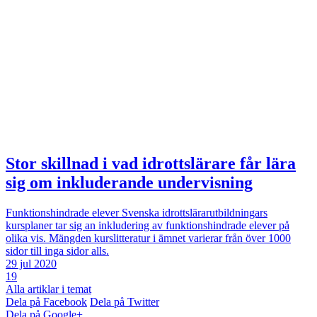
Stor skillnad i vad idrottslärare får lära
sig om inkluderande undervisning
Funktionshindrade elever
Svenska idrottslärarutbildningars
kursplaner tar sig an inkludering av funktionshindrade elever på
olika vis. Mängden kurslitteratur i ämnet varierar från över 1000
sidor till inga sidor alls.
29 jul 2020
19
Alla artiklar i temat
Dela på Facebook
Dela på Twitter
Dela på Google+