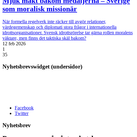
Mjuk makt bakom medaljerna – Sverige
som moralisk missionär
När formella regelverk inte räcker till avgör relationer,
värdegemenskap och diplomati stora frågor i internationella
idrottsorganisationer. Svensk idrottsrörelse tar gärna rollen moralens
väktare, men finns det taktiska skäl bakom?
12 feb 2026
1
35
Nyhetsbrevswidget (undersidor)
Facebook
Twitter
Nyhetsbrev