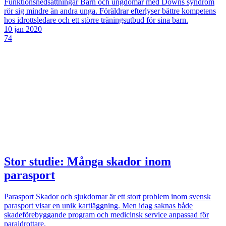
Funktionsnedsättningar
Barn och ungdomar med Downs syndrom
rör sig mindre än andra unga. Föräldrar efterlyser bättre kompetens
hos idrottsledare och ett större träningsutbud för sina barn.
10 jan 2020
74
Stor studie: Många skador inom
parasport
Parasport
Skador och sjukdomar är ett stort problem inom svensk
parasport visar en unik kartläggning. Men idag saknas både
skadeförebyggande program och medicinsk service anpassad för
paraidrottare.