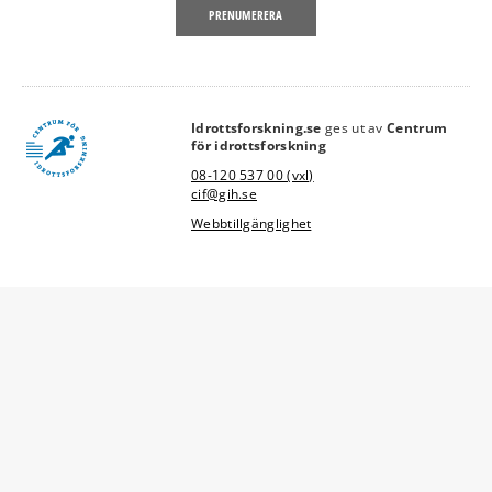
PRENUMERERA
Idrottsforskning.se
ges ut av
Centrum
link
för idrottsforskning
08-120 537 00 (vxl)
cif@gih.se
Webbtillgänglighet