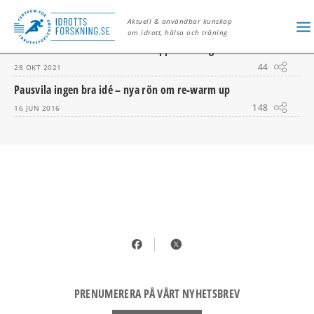
UPPVÄRMNING
Aktuell & användbar kunskap
om idrott, hälsa och träning
Guide: Bra förberedd med rätt uppvärmning
44
28 OKT 2021
Pausvila ingen bra idé – nya rön om re-warm up
148
16 JUN 2016
PRENUMERERA PÅ VÅRT NYHETSBREV