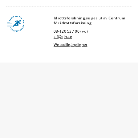
Idrottsforskning.se
ges ut av
Centrum
link
för idrottsforskning
08-120 537 00 (vxl)
cif@gih.se
Webbtillgänglighet