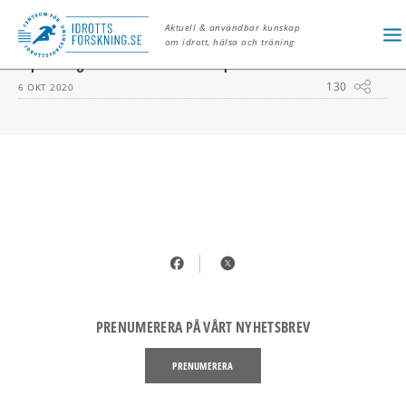
P-PILLER
Aktuell & användbar kunskap
om idrott, hälsa och träning
P-piller inget hinder för bra idrottsprestationer
130
6 OKT 2020
PRENUMERERA PÅ VÅRT NYHETSBREV
PRENUMERERA