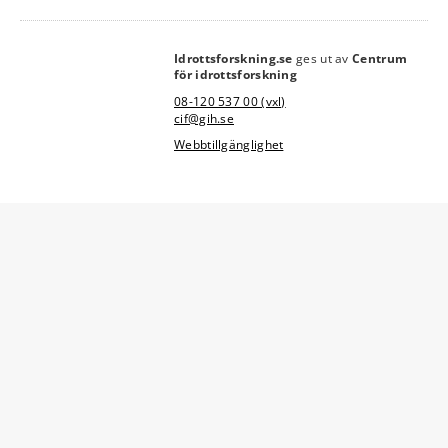
Idrottsforskning.se
ges ut av
Centrum
link
för idrottsforskning
08-120 537 00 (vxl)
cif@gih.se
Webbtillgänglighet