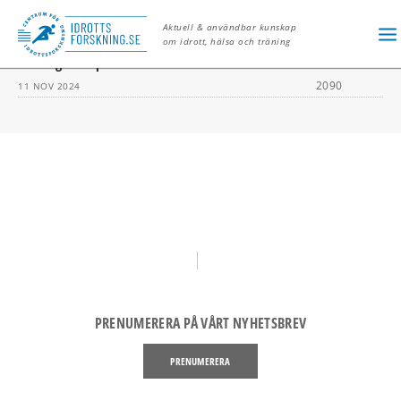
MENSTRUATION
Aktuell & användbar kunskap
om idrott, hälsa och träning
Träningsråd speciellt för kvinnor
2090
11 NOV 2024
PRENUMERERA PÅ VÅRT NYHETSBREV
PRENUMERERA