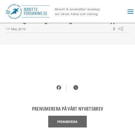
ERIC CARLSTRÖM
Aktuell & användbar kunskap
om idrott, hälsa och träning
Forskning om tävlingsbanan ska ge säkrare motionslopp
8
17 MAJ 2016
PRENUMERERA PÅ VÅRT NYHETSBREV
PRENUMERERA