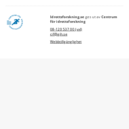
Idrottsforskning.se
ges ut av
Centrum
link
för idrottsforskning
08-120 537 00 (vxl)
cif@gih.se
Webbtillgänglighet