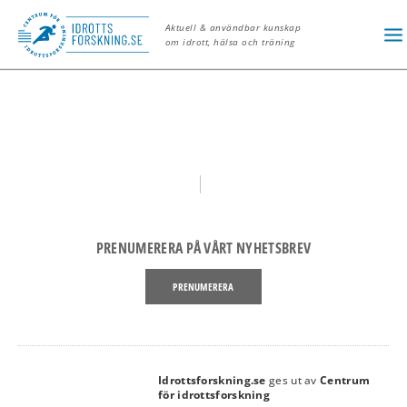
USA
Aktuell & användbar kunskap
om idrott, hälsa och träning
PRENUMERERA PÅ VÅRT NYHETSBREV
PRENUMERERA
Idrottsforskning.se
ges ut av
Centrum
link
för idrottsforskning