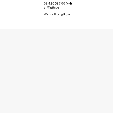
08-120 537 00 (vxl)
cif@gih.se
Webbtillgänglighet