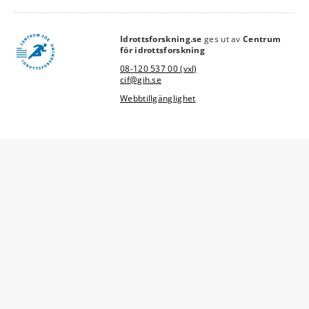
Idrottsforskning.se
ges ut av
Centrum
link
för idrottsforskning
08-120 537 00 (vxl)
cif@gih.se
Webbtillgänglighet