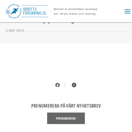
MARIA SUNDIN
Aktuell & användbar kunskap
om idrott, hälsa och träning
Friska hästar med ny sportteknologi
2 OKT 2015
PRENUMERERA PÅ VÅRT NYHETSBREV
PRENUMERERA