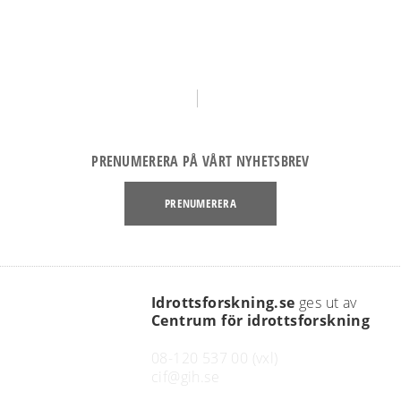
PRENUMERERA PÅ VÅRT NYHETSBREV
PRENUMERERA
Idrottsforskning.se
ges ut av
link
Centrum för idrottsforskning
08-120 537 00 (vxl)
cif@gih.se